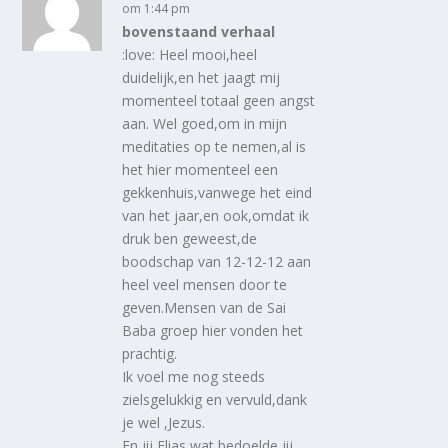
om 1:44 pm
bovenstaand verhaal
:love: Heel mooi,heel
duidelijk,en het jaagt mij
momenteel totaal geen angst
aan. Wel goed,om in mijn
meditaties op te nemen,al is
het hier momenteel een
gekkenhuis,vanwege het eind
van het jaar,en ook,omdat ik
druk ben geweest,de
boodschap van 12-12-12 aan
heel veel mensen door te
geven.Mensen van de Sai
Baba groep hier vonden het
prachtig.
Ik voel me nog steeds
zielsgelukkig en vervuld,dank
je wel ,Jezus.
En jij Elias,wat bedoelde jij