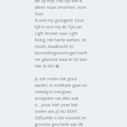
die op mijn Pad zijn kan ik
alleen maar omarmen. :love:
:love:
Ik voel me gezegend. Deze
tijd is voor mij de Tijd van
Light Worker naar Light
Being. Het harde werken, de
moed, daadkracht en
doorzettingsvermogen heeft
me gebracht waar ik NU ben.
Hier & NU! 😀
Je zult voelen dat goed
aarden, in meditatie gaan en
volledig in overgave,
acceptatie van alles wat
is….jouw Hart jouw laat
voelen wie JIJ NU BENT.
ZelfLiefde is het mooiste en
grootste geschenk wat Elk