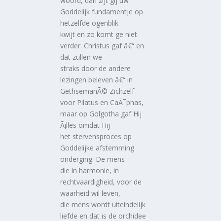
woord, dan zijt gij uw
Goddelijk fundamentje op
hetzelfde ogenblik
kwijt en zo komt ge niet
verder. Christus gaf â€“ en
dat zullen we
straks door de andere
lezingen beleven â€“ in
GethsemanÃ© Zichzelf
voor Pilatus en CaÃ¯phas,
maar op Golgotha gaf Hij
Ã¡lles omdat Hij
het stervensproces op
Goddelijke afstemming
onderging. De mens
die in harmonie, in
rechtvaardigheid, voor de
waarheid wil leven,
die mens wordt uiteindelijk
liefde en dat is de orchidee