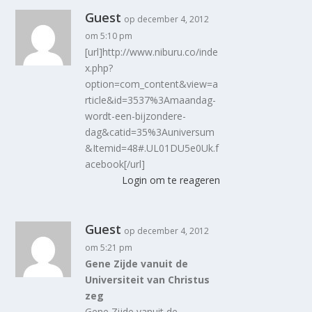
Guest
op december 4, 2012
om 5:10 pm
[url]http://www.niburu.co/inde
x.php?
option=com_content&view=a
rticle&id=3537%3Amaandag-
wordt-een-bijzondere-
dag&catid=35%3Auniversum
&Itemid=48#.UL01DU5e0Uk.f
acebook[/url]
Login om te reageren
Guest
op december 4, 2012
om 5:21 pm
Gene Zijde vanuit de
Universiteit van Christus
zeg
Gene Zijde vanuit de