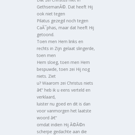
GethsemanÃ©. Dat heeft Hij
ook niet tegen
Pilatus gezegd noch tegen
CaÃ¯phas, maar dat heeft Hij
getoond.
Toen men Hem links en
rechts in Zijn gelaat slingerde,
toen men
Hem sloeg, toen men Hem
bespuwde, toen zei Hij nog
niets. Ziet
u? Waarom zei Christus niets
â€“ heb ik u eens verteld en
verklaard,
luister nu goed en dit is dan
voor vanmorgen het laatste
woord â€“
omdat indien Hij Ã©Ã©n
scherpe gedachte aan die