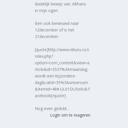
duidelijk bewijs van. Althans
in mijn ogen.
Ben ook benieuwd naar
12december of is het
21december:
[quote]http://www.niburu.co/i
ndex.php?
option=com_content&view=a
rticle&id=3537%3Amaandag-
wordt-een-bijzondere-
dag&catid=35%3Auniversum
&Itemid=48#.UL01DU5e0Uk.f
acebook[/quote]
Nog even geduld…
Login om te reageren