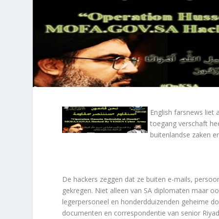
English farsnews lie
toegang verschaft he
buitenlandse zaken en
De hackers zeggen dat ze buiten e-mails, persoon
gekregen. Niet alleen van SA diplomaten maar ook
legerpersoneel en honderdduizenden geheime doc
documenten en correspondentie van senior Riyad 