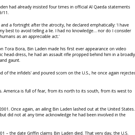
Laden had already insisted four times in official Al Qaeda statements
9/11.
d a fortnight after the atrocity, he declared emphatically: ‘I have
 my best to avoid telling a lie. I had no knowledge… nor do I consider
 humans as an appreciable act.’
. on Tora Bora, Bin Laden made his first ever appearance on video
ic head-dress, he had an assault rifle propped behind him in a broadl
 and gaunt.
 of the infidels’ and poured scorn on the U.S., he once again rejecte
. America is full of fear, from its north to its south, from its west to
1. Once again, an ailing Bin Laden lashed out at the United States.
 but did not at any time acknowledge he had been involved in the
1 – the date Griffin claims Bin Laden died. That very day, the U.S.