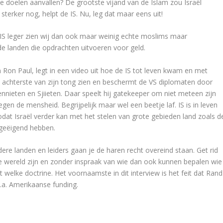
he doelen aanvallen? De grootste vijand van de Islam zou Israël
 sterker nog, helpt de IS. Nu, leg dat maar eens uit!
t IS leger zien wij dan ook maar weinig echte moslims maar
nde landen die opdrachten uitvoeren voor geld.
 Ron Paul, legt in een video uit hoe de IS tot leven kwam en met
t achterste van zijn tong zien en beschermt de VS diplomaten door
ennieten en Sjiieten. Daar speelt hij gatekeeper om niet meteen zijn
en de mensheid. Begrijpelijk maar wel een beetje laf. IS is in leven
at Israël verder kan met het stelen van grote gebieden land zoals d
egeëigend hebben.
ere landen en leiders gaan je de haren recht overeind staan. Get rid
eze wereld zijn en zonder inspraak van wie dan ook kunnen bepalen wie
 welke doctrine. Het voornaamste in dit interview is het feit dat Rand
o.a. Amerikaanse funding.