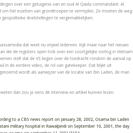
ndingen over een getuigenis van en oud Al Qaida commandant. Al
d om het inzetten van grondtroepen te vermijden. Ze moeten de weg
 geopolitieke doelstellingen te vergemakkelijken.
assamedia dat weet nu vrijwel iedereen. Kijk maar naar het nieuws
die de registers open trok over een soortgelijke oorlog in Vietnam
 nemen stelt dat de VS liegen over de toedracht rondom de aanval op
 in de eerdere video, de rol van gatekeeper. Dat blijkt uit
genoemd wordt als aanwijzer van de locatie van Bin Laden, de man
weten dan zou je eens dit interview en artikel kunnen lezen.
cording to a CBS news report on January 28, 2002, Osama bin Laden
istani military hospital in Rawalpindi on September 10, 2001, the day
re-was-osama-on-september-11-2001/3194
.