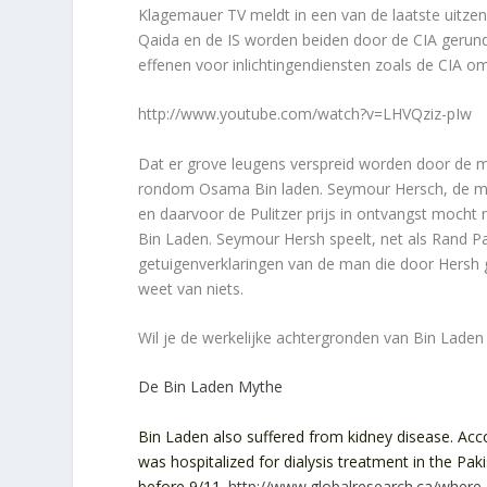
Klagemauer TV meldt in een van de laatste uitze
Qaida en de IS worden beiden door de CIA gerun
effenen voor inlichtingendiensten zoals de CIA om
http://www.youtube.com/watch?v=LHVQziz-pIw
Dat er grove leugens verspreid worden door de m
rondom Osama Bin laden. Seymour Hersch, de man 
en daarvoor de Pulitzer prijs in ontvangst mocht
Bin Laden. Seymour Hersh speelt, net als Rand Paul
getuigenverklaringen van de man die door Hersh 
weet van niets.
Wil je de werkelijke achtergronden van Bin Laden 
De Bin Laden Mythe
Bin Laden also suffered from kidney disease. Ac
was hospitalized for dialysis treatment in the Pak
before 9/11.
http://www.globalresearch.ca/whe