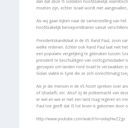
dan dat deze IS soldaten hoofdzakelijk islamitisc
moeten zijn, echter Israël wordt niet aangevallen,
Als wij gaan kijken naar de samenstelling van he
hoofdzakelijk beroepsmilitairen vanuit verschille
Presidentskandidaat in de VS Rand Paul, zoon van
welke redenen. Echter ook Rand Paul laat niet he
een populaire vergelijking te gebruiken tussen So
president te beschuldigen van oorlogsmisdaden teg
geroepen om landen rond Israël te verzwakken zod
Golan vlakte in Syrië die ze zich onrechtmatig to
Als je die mensen in de VS hoort spreken over and
of Ghadaffi, etc. Alsof zij de politiemacht van d
er wel en wie er niet een land mag regeren en met
Paul toe geeft dat IS tot leven is gekomen door 
http://www.youtube.com/watch?v=oidaJHwZZgs