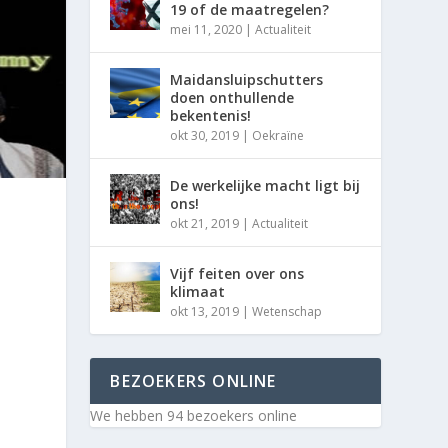
19 of de maatregelen?
mei 11, 2020
|
Actualiteit
Maidansluipschutters
doen onthullende
bekentenis!
okt 30, 2019
|
Oekraïne
De werkelijke macht ligt bij
ons!
okt 21, 2019
|
Actualiteit
Vijf feiten over ons
klimaat
okt 13, 2019
|
Wetenschap
BEZOEKERS ONLINE
We hebben 94 bezoekers online