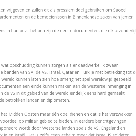
n vrijgeven en zullen dit als pressiemiddel gebruiken om Saoedi
bardementen en de bemoeienissen in Binnenlandse zaken van Jemen.
s in hun bezit hebben zijn de eerste documenten, die elk afzonderlij
 wat opschudding kunnen zorgen als er daadwerkelijk zwaar
de banden van SA, de VS, Israël, Qatar en Turkije met betrekking tot d
e wereld kunnen laten zien hoe smerig het spel wereldwijd gespeeld
documenten een einde kunnen maken aan de westerse inmenging in
n de VS in dit gebied van de wereld eindelijk eens hard gemaakt
de betrokken landen en diplomaten.
 in het Midden Oosten maar één doel dienen en dat is het verzwakken
oordeel op militair gebied te bieden. In eerdere berichtgevingen
 ) gesponsord wordt door Westerse landen zoals de VS, Engeland en
kije en Israël. Het is zelfs geen geheim meer dat Israël IS soldaten