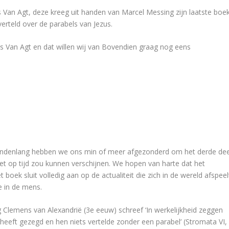
 Van Agt, deze kreeg uit handen van Marcel Messing zijn laatste boe
rteld over de parabels van Jezus.
 Van Agt en dat willen wij van Bovendien graag nog eens
aandenlang hebben we ons min of meer afgezonderd om het derde dee
het op tijd zou kunnen verschijnen. We hopen van harte dat het
 boek sluit volledig aan op de actualiteit die zich in de wereld afspeel
ie in de mens.
 Clemens van Alexandrië (3e eeuw) schreef ‘In werkelijkheid zeggen
s heeft gezegd en hen niets vertelde zonder een parabel’ (Stromata VI,