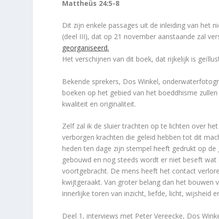
Mattheüs 24:5-8
Dit zijn enkele passages uit de inleiding van het
(deel III), dat op 21 november aanstaande zal ve
georganiseerd.
Het verschijnen van dit boek, dat rijkelijk is geïll
Bekende sprekers, Dos Winkel, onderwaterfotograa
boeken op het gebied van het boeddhisme zullen e
kwaliteit en originaliteit.
Zelf zal ik de sluier trachten op te lichten over h
verborgen krachten die geleid hebben tot dit ma
heden ten dage zijn stempel heeft gedrukt op de
gebouwd en nog steeds wordt er niet beseft wat
voortgebracht. De mens heeft het contact verlore
kwijtgeraakt. Van groter belang dan het bouwen va
innerlijke toren van inzicht, liefde, licht, wijshei
Deel 1, interviews met Peter Vereecke, Dos Winkel