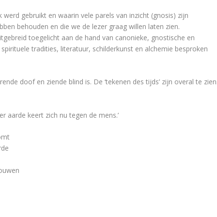
 werd gebruikt en waarin vele parels van inzicht (gnosis) zijn
ebben behouden en die we de lezer graag willen laten zien.
uitgebreid toegelicht aan de hand van canonieke, gnostische en
 spirituele tradities, literatuur, schilderkunst en alchemie besproken
de doof en ziende blind is. De ‘tekenen des tijds’ zijn overal te zien
 aarde keert zich nu tegen de mens.’
komt
rde
pbouwen