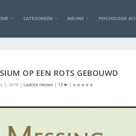
OME
CATEGORIEËN
NIEUWS
PSYCHOLOGIE AC
OSIUM OP EEN ROTS GEBOUWD
c 1, 2010
|
Laatste nieuws
|
13
|