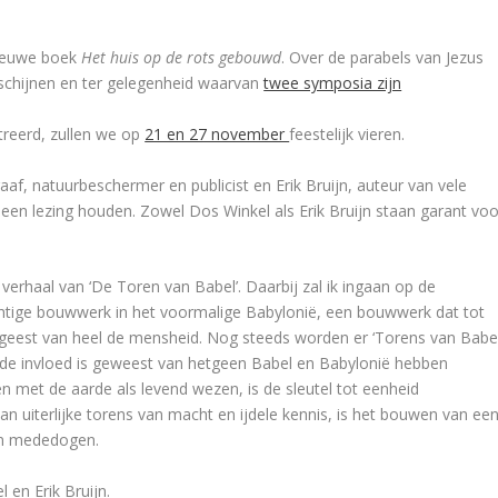
 nieuwe boek
Het huis op de rots gebouwd
. Over de parabels van Jezus
rschijnen en ter gelegenheid waarvan
twee symposia zijn
ustreerd, zullen we op
21 en 27 november
feestelijk vieren.
f, natuurbeschermer en publicist en Erik Bruijn, auteur van vele
en lezing houden. Zowel Dos Winkel als Erik Bruijn staan garant voo
et verhaal van ‘De Toren van Babel’. Daarbij zal ik ingaan op de
chtige bouwwerk in het voormalige Babylonië, een bouwwerk dat tot
 geest van heel de mensheid. Nog steeds worden er ‘Torens van Babel
 de invloed is geweest van hetgeen Babel en Babylonië hebben
n met de aarde als levend wezen, is de sleutel tot eenheid
n uiterlijke torens van macht en ijdele kennis, is het bouwen van ee
d en mededogen.
 en Erik Bruijn.