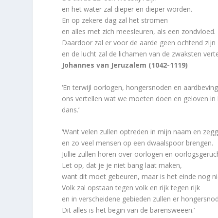
en het water zal dieper en dieper worden.
En op zekere dag zal het stromen
en alles met zich meesleuren, als een zondvloed.
Daardoor zal er voor de aarde geen ochtend zijn
en de lucht zal de lichamen van de zwaksten verte
Johannes van Jeruzalem (1042-1119)
‘En terwijl oorlogen, hongersnoden en aardbeving
ons vertellen wat we moeten doen en geloven in
dans.’
‘Want velen zullen optreden in mijn naam en zegge
en zo veel mensen op een dwaalspoor brengen.
Jullie zullen horen over oorlogen en oorlogsgeruc
Let op, dat je je niet bang laat maken,
want dit moet gebeuren, maar is het einde nog ni
Volk zal opstaan tegen volk en rijk tegen rijk
en in verscheidene gebieden zullen er hongersnod
Dit alles is het begin van de barensweeën.’