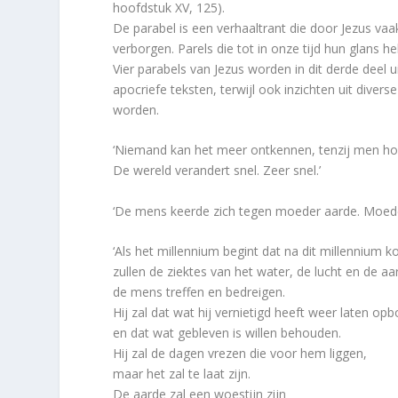
hoofdstuk XV, 125).
De parabel is een verhaaltrant die door Jezus vaak
verborgen. Parels die tot in onze tijd hun glans h
Vier parabels van Jezus worden in dit derde deel 
apocriefe teksten, terwijl ook inzichten uit diverse
worden.
‘Niemand kan het meer ontkennen, tenzij men horen
De wereld verandert snel. Zeer snel.’
‘De mens keerde zich tegen moeder aarde. Moeder
‘Als het millennium begint dat na dit millennium 
zullen de ziektes van het water, de lucht en de aa
de mens treffen en bedreigen.
Hij zal dat wat hij vernietigd heeft weer laten o
en dat wat gebleven is willen behouden.
Hij zal de dagen vrezen die voor hem liggen,
maar het zal te laat zijn.
De aarde zal een woestijn zijn