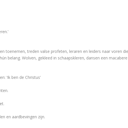
ren.’
en toenemen, treden valse profeten, leraren en leiders naar voren di
 hún belang. Wolven, gekleed in schaapskleren, dansen een macabere
n: ‘Ik ben de Christus’
hten.
et.
en en aardbevingen zijn.