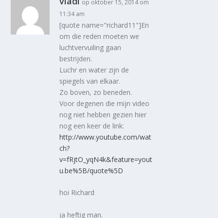
vladi
op oktober 15, 2014 om
11:34 am
[quote name="richard11"]En
om die reden moeten we
luchtvervuiling gaan
bestrijden.
Luchr en water zijn de
spiegels van elkaar.
Zo boven, zo beneden.
Voor degenen die mijn video
nog niet hebben gezien hier
nog een keer de link:
http://www.youtube.com/wat
ch?
v=fRjtO_yqN4k&feature=yout
u.be%5B/quote%5D
hoi Richard
ja heftig man.