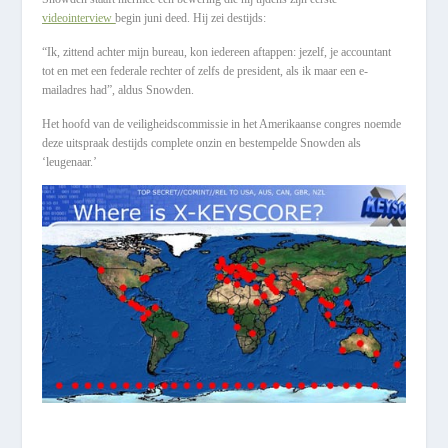
videointerview
begin juni deed. Hij zei destijds:
“Ik, zittend achter mijn bureau, kon iedereen aftappen: jezelf, je accountant
tot en met een federale rechter of zelfs de president, als ik maar een e-
mailadres had”, aldus Snowden.
Het hoofd van de veiligheidscommissie in het Amerikaanse congres noemde
deze uitspraak destijds complete onzin en bestempelde Snowden als
‘leugenaar.’