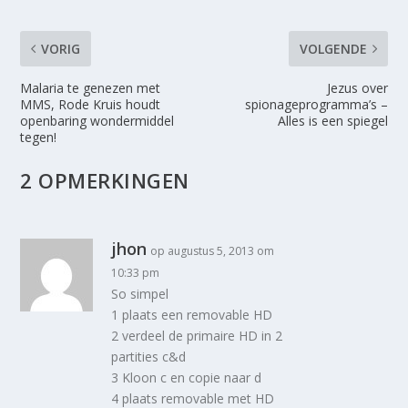
VORIG
VOLGENDE
Malaria te genezen met
Jezus over
MMS, Rode Kruis houdt
spionageprogramma’s –
openbaring wondermiddel
Alles is een spiegel
tegen!
2 OPMERKINGEN
jhon
op augustus 5, 2013 om
10:33 pm
So simpel
1 plaats een removable HD
2 verdeel de primaire HD in 2
partities c&d
3 Kloon c en copie naar d
4 plaats removable met HD