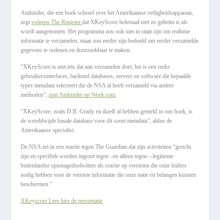
Ambinder, die een boek schreef over het Amerikaanse veiligheidsapparaat,
zegt
volgens The Register
dat XKeyScore helemaal niet zo geheim is als
wordt aangenomen. Het programma zou ook niet in staat zijn om realtime
informatie te verzamelen, maar zou eerder zijn bedoeld om eerder verzamelde
gegevens te ordenen en doorzoekbaar te maken.
“XKeyScore is niet iets dat aan verzamelen doet; het is een reeks
gebruikersinterfaces, backend databases, servers en software die bepaalde
types metadata selecteert die de NSA al heeft verzameld via andere
methoden”,
zegt Ambinder op Week.com
.
“XKeyScore, zoals D.B. Grady en ikzelf al hebben gemeld in ons boek, is
de wereldwijde basale database voor dit soort metadata”, aldus de
Amerikaanse specialist.
De NSA zei in een reactie tegen The Guardian dat zijn activiteiten “gericht
zijn en specifiek worden ingezet tegen –en alleen tegen—legitieme
buitenlandse spionagedoelwitten als reactie op vereisten die onze leiders
nodig hebben voor de vereiste informatie die onze natie en belangen kunnen
beschermen.”
XKeyscore Lees hier de presentatie