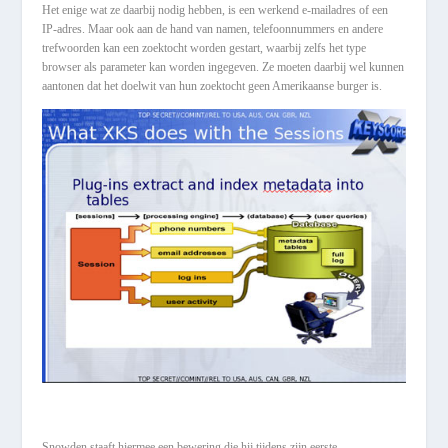
Het enige wat ze daarbij nodig hebben, is een werkend e-mailadres of een
IP-adres. Maar ook aan de hand van namen, telefoonnummers en andere
trefwoorden kan een zoektocht worden gestart, waarbij zelfs het type
browser als parameter kan worden ingegeven. Ze moeten daarbij wel kunnen
aantonen dat het doelwit van hun zoektocht geen Amerikaanse burger is.
Snowden staaft hiermee een bewering die hij tijdens zijn eerste