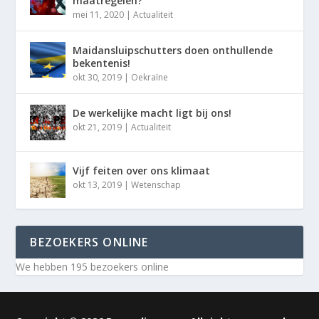
maatregelen?
mei 11, 2020
|
Actualiteit
Maidansluipschutters doen onthullende
bekentenis!
okt 30, 2019
|
Oekraïne
De werkelijke macht ligt bij ons!
okt 21, 2019
|
Actualiteit
Vijf feiten over ons klimaat
okt 13, 2019
|
Wetenschap
BEZOEKERS ONLINE
We hebben 195 bezoekers online