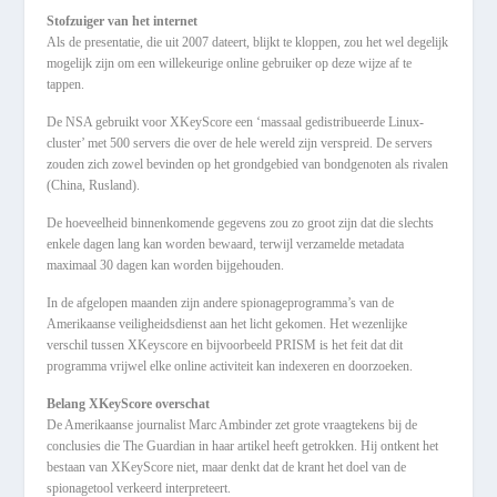
Stofzuiger van het internet
Als de presentatie, die uit 2007 dateert, blijkt te kloppen, zou het wel degelijk
mogelijk zijn om een willekeurige online gebruiker op deze wijze af te
tappen.
De NSA gebruikt voor XKeyScore een ‘massaal gedistribueerde Linux-
cluster’ met 500 servers die over de hele wereld zijn verspreid. De servers
zouden zich zowel bevinden op het grondgebied van bondgenoten als rivalen
(China, Rusland).
De hoeveelheid binnenkomende gegevens zou zo groot zijn dat die slechts
enkele dagen lang kan worden bewaard, terwijl verzamelde metadata
maximaal 30 dagen kan worden bijgehouden.
In de afgelopen maanden zijn andere spionageprogramma’s van de
Amerikaanse veiligheidsdienst aan het licht gekomen. Het wezenlijke
verschil tussen XKeyscore en bijvoorbeeld PRISM is het feit dat dit
programma vrijwel elke online activiteit kan indexeren en doorzoeken.
Belang XKeyScore overschat
De Amerikaanse journalist Marc Ambinder zet grote vraagtekens bij de
conclusies die The Guardian in haar artikel heeft getrokken. Hij ontkent het
bestaan van XKeyScore niet, maar denkt dat de krant het doel van de
spionagetool verkeerd interpreteert.