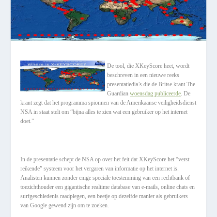
De tool, die XKeyScore heet, wordt
beschreven in een nieuwe reeks
presentatiedia’s die de Britse krant The
Guardian
woensdag publiceerde
. De
krant zegt dat het programma spionnen van de Amerikaanse veiligheidsdienst
NSA in staat stelt om “bijna alles te zien wat een gebruiker op het internet
doet.”
In de presentatie schept de NSA op over het feit dat XKeyScore het “verst
reikende” systeem voor het vergaren van informatie op het internet is.
Analisten kunnen zonder enige speciale toestemming van een rechtbank of
toezichthouder een gigantische realtime database van e-mails, online chats en
surfgeschiedenis raadplegen, een beetje op dezelfde manier als gebruikers
van Google gewend zijn om te zoeken.