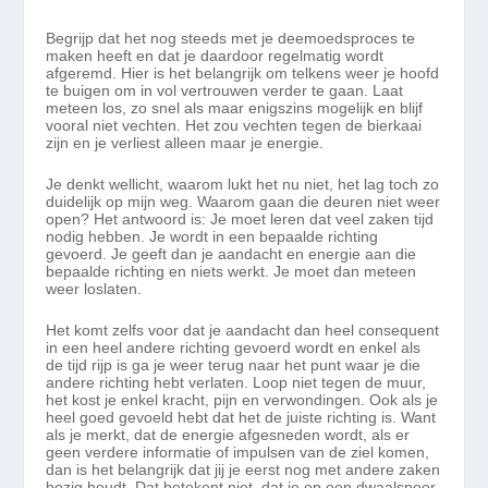
Begrijp dat het nog steeds met je deemoedsproces te
maken heeft en dat je daardoor regelmatig wordt
afgeremd. Hier is het belangrijk om telkens weer je hoofd
te buigen
om
in
vol
vertrouwen verder
te
gaan. Laat
meteen los, zo snel als maar enigszins mogelijk en blijf
vooral niet vechten. Het zou vechten tegen de bierkaai
zijn en je verliest alleen maar je energie.
Je denkt wellicht, waarom lukt het nu niet, het lag toch zo
duidelijk op mijn weg. Waarom gaan die deuren niet weer
open? Het antwoord is: Je moet leren dat veel zaken tijd
nodig hebben. Je wordt in een bepaalde richting
gevoerd. Je geeft dan je aandacht en energie aan
die
bepaalde richting en niets werkt. Je moet
dan
meteen
weer loslaten.
Het komt zelfs voor dat je aandacht dan heel consequent
in een heel andere richting gevoerd wordt en enkel als
de tijd rijp is ga je weer terug naar het punt waar je die
andere richting
hebt
verlaten. Loop niet tegen de muur,
het kost je enkel kracht, pijn en verwondingen. Ook als je
heel goed gevoeld hebt dat
het
de juiste richting is. Want
als je merkt, dat de energie afgesneden wordt, als er
geen verdere informatie of impulsen van de ziel komen,
dan is het belangrijk dat jij je eerst nog met andere zaken
bezig houdt. Dat betekent niet, dat je op een dwaalspoor