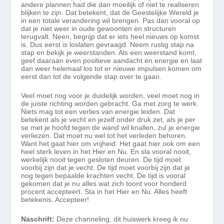
andere plannen had die dan moeilijk of niet te realiseren
blijken te zijn. Dat betekent, dat de Geestelijke Wereld je
in een totale verandering wil brengen. Pas dan vooral op
dat je niet weer in oude gewoonten en structuren
terugvalt. Neen, begrijp dat er iets heel nieuws op komst
is. Dus eerst is loslaten gevraagd. Neem
rustig
stap na
stap en bekijk je weerstanden. Als een weerstand komt,
geef daaraan even positieve aandacht en energie en laat
dan weer helemaal los tot er nieuwe impulsen komen om
eerst dan tot de volgende stap over te gaan.
Veel moet nog voor je duidelijk worden, veel moet nog in
de juiste richting worden gebracht. Ga met zorg te werk.
Niets mag tot een verlies van energie leiden. Dat
betekent als je vecht en jezelf onder druk zet
, als je per
se met je hoofd tegen de wand wil knallen, zul je energie
verliezen.
Dat moet nu wel tot het verleden behoren.
Want het gaat hier om vrijheid. Het gaat hier ook om een
heel sterk leven in het Hier en Nu. En sla vooral nooit,
werkelijk nooit tegen gesloten deuren. De tijd moet
voorbij zijn dat je vecht. De tijd moet voorbij zijn dat je
nog tegen bepaalde krachten vecht. De tijd is
vooral
gekomen dat je nu alles wat zich toont voor honderd
procent accepteert. Sta in het Hier en Nu. Alles heeft
betekenis. Accepteer!
Naschrift:
Deze channeling, dit huiswerk kreeg ik nu