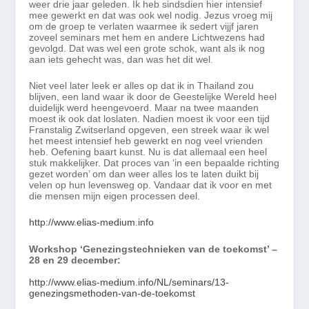
weer drie jaar geleden. Ik heb sindsdien hier intensief
mee gewerkt en dat was ook wel nodig. Jezus vroeg mij
om de groep te verlaten waarmee ik sedert vijjf jaren
zoveel seminars met hem en andere Lichtwezens had
gevolgd. Dat was wel een grote schok, want als ik nog
aan iets gehecht was, dan was het dit wel.
Niet veel later leek er alles op dat ik in Thailand zou
blijven, een land waar ik door de Geestelijke Wereld heel
duidelijk werd heengevoerd. Maar na twee maanden
moest ik ook dat loslaten. Nadien moest ik voor een tijd
Franstalig Zwitserland opgeven, een streek waar ik wel
het meest intensief heb gewerkt en nog veel vrienden
heb. Oefening baart kunst. Nu is dat allemaal een heel
stuk makkelijker. Dat proces van ‘in een bepaalde richting
gezet worden’ om dan weer alles los te laten duikt bij
velen op hun levensweg op. Vandaar dat ik voor en met
die mensen mijn eigen processen deel.
http://www.elias-medium.info
Workshop ‘Genezingstechnieken van de toekomst’ –
28 en 29 december:
http://www.elias-medium.info/NL/seminars/13-
genezingsmethoden-van-de-toekomst