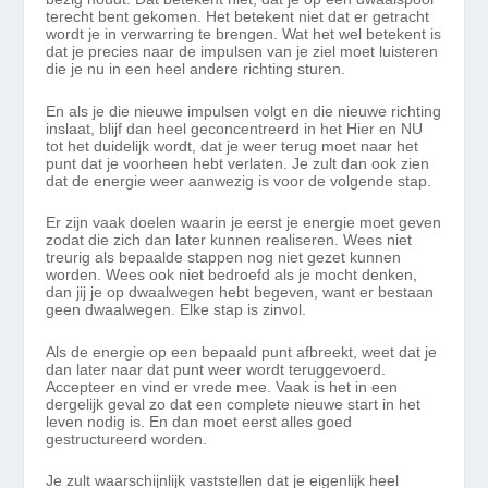
terecht bent gekomen. Het betekent niet dat er getracht
wordt je in verwarring te brengen. Wat het wel betekent is
dat je precies naar de impulsen van je ziel
moet
luister
en
die je nu in een heel andere richting sturen.
En als je die nieuwe impulsen volgt en die nieuwe richting
inslaat, blijf dan heel geconcentreerd in het Hier en NU
tot het duidelijk wordt, dat je weer terug moet naar het
punt dat je voorheen hebt verlaten. Je zult dan ook zien
dat de energie weer aanwezig is voor de volgende stap.
Er zijn vaak doelen waarin je eerst je energie moet geven
zodat die zich dan later kunnen realiseren.
Wees niet
treurig als bepaalde stappen nog niet gezet kunnen
worden. Wees ook niet bedroefd als je mocht denken,
dan jij je op dwaalwegen hebt begeven, want er bestaan
geen dwaalwegen. Elke stap is zinvol.
A
ls de energie op een bepaald punt afbreekt, weet dat je
dan later naar dat punt weer wordt teruggevoerd.
Accepteer en vind er vrede mee. Vaak is het in een
dergelijk geval zo dat een complete nieuwe start in het
leven nodig is. En dan moet eerst alles goed
gestructureerd worden.
Je zult waarschijnlijk vaststellen dat je eigenlijk heel