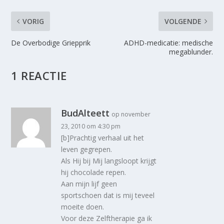
VORIG
VOLGENDE
De Overbodige Griepprik
ADHD-medicatie: medische
megablunder.
1 REACTIE
BudAlteett
op november
23, 2010 om 4:30 pm
[b]Prachtig verhaal uit het
leven gegrepen.
Als Hij bij Mij langsloopt krijgt
hij chocolade repen.
Aan mijn lijf geen
sportschoen dat is mij teveel
moeite doen.
Voor deze Zelftherapie ga ik