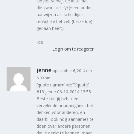
De pot verwijt de ketel dat
die zwart ziet 🙂 (=een ander
aanwijzen als schuldige,
terwijl die het zelf (hetzelfde)
gedaan heeft)
Ixie
Login om te reageren
jenne
op oktober 6, 2014 om
6:09 pm
[quote name="Ixie"][quote]
#13 jenne 06-10-2014 13:55
Beste Ixie jij hebt een
vervelende houdanigheid, het
denken voor anderen, en
daarbij ook nog aannames te
doen over andere personen,
die je denkt te kennen, maar