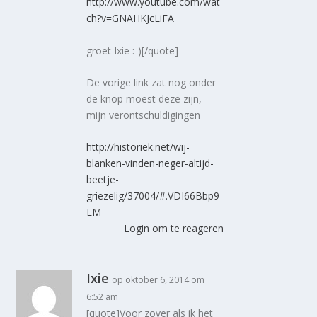
http://www.youtube.com/wat
ch?v=GNAHKJcLiFA
groet Ixie :-)[/quote]
De vorige link zat nog onder
de knop moest deze zijn,
mijn verontschuldigingen
http://historiek.net/wij-
blanken-vinden-neger-altijd-
beetje-
griezelig/37004/#.VDI66Bbp9
EM
Login om te reageren
Ixie
op oktober 6, 2014 om
6:52 am
[quote]Voor zover als ik het