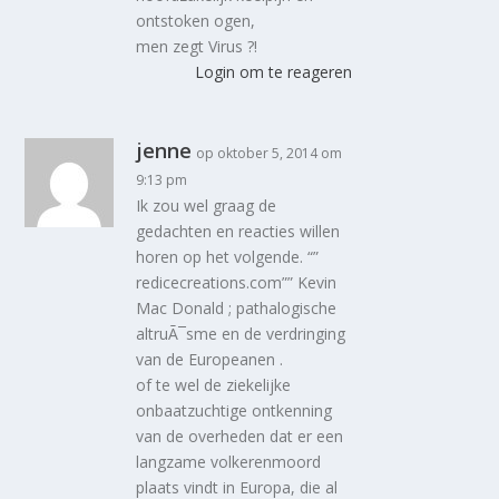
ontstoken ogen,
men zegt Virus ?!
Login om te reageren
jenne
op oktober 5, 2014 om
9:13 pm
Ik zou wel graag de
gedachten en reacties willen
horen op het volgende. “”
redicecreations.com”” Kevin
Mac Donald ; pathalogische
altruÃ¯sme en de verdringing
van de Europeanen .
of te wel de ziekelijke
onbaatzuchtige ontkenning
van de overheden dat er een
langzame volkerenmoord
plaats vindt in Europa, die al