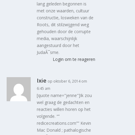
lang geleden begonnen is
met onze waarden, cultuur
constructie, losweken van de
Roots, dit stilzwijgend weg
gehouden door de corrupte
media, waarschijnlijk
aangestuurd door het
JudaÃ¯sme.
Login om te reageren
Ixie
op oktober 6, 2014 om
6:45 am
[quote name="jenne"]Ik zou
wel graag de gedachten en
reacties willen horen op het
volgende. “”
redicecreations.com”” Kevin
Mac Donald ; pathalogische