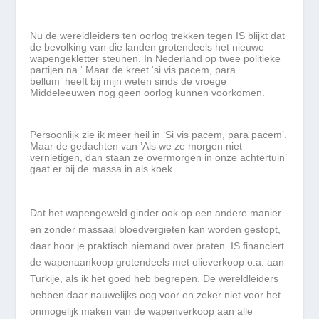
Nu de wereldleiders ten oorlog trekken tegen IS blijkt dat
de bevolking van die landen grotendeels het nieuwe
wapengekletter steunen. In Nederland op twee politieke
partijen na.
‘
Maar de kreet
‘
si vis pacem, para
bellum
’
heeft bij mijn weten sinds de vroege
Middeleeuwen nog geen oorlog kunnen voorkomen.
Persoonlijk zie ik meer heil in
‘
Si vis pacem, para pacem
’
.
Maar de gedachten van
’
Als we ze morgen niet
vernietigen, dan staan ze overmorgen in onze achtertuin
’
gaat er bij de massa in als koek.
Dat het wapengeweld ginder ook op een andere manier
en zonder massaal bloedvergieten kan worden gestopt,
daar hoor je praktisch niemand over praten. IS financiert
de wapenaankoop grotendeels met olieverkoop o.a. aan
Turkije, als ik het goed heb begrepen. De wereldleiders
hebben daar nauwelijks oog voor en zeker niet voor het
onmogelijk maken van de wapenverkoop aan alle