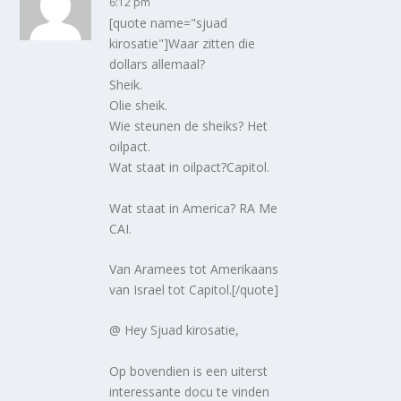
6:12 pm
[quote name="sjuad
kirosatie"]Waar zitten die
dollars allemaal?
Sheik.
Olie sheik.
Wie steunen de sheiks? Het
oilpact.
Wat staat in oilpact?Capitol.
Wat staat in America? RA Me
CAI.
Van Aramees tot Amerikaans
van Israel tot Capitol.[/quote]
@ Hey Sjuad kirosatie,
Op bovendien is een uiterst
interessante docu te vinden