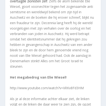
overtuigde zionisten zelf
. Zelfs de alom bekende Elie
Wiesel, goort voorvechter tegen het zogenaamde anti
semitisme en wereldwijd bekend om zijn tijd in
Auschwitz en de boeken die hij erover schreef, blijkt nu
een fraudeur te zijn. Decennia lang heeft hij de wereld
voorgelogen met zijn verhalen over de oorlog en het
verbranden van joden in Auschwitz. Hij werd betrapt
omdat het identiteitsnummer dat hij gekregen zou
hebben in gevangenschap in Auschwitz van een ander
bleek te zijn en de door hem genoemde vriend nog
nooit van Elie Wiesel gehoord had. Ook de aanslag in
Denemarken stinkt! Alles om het Groot Israël te
steunen.
Het megabedrog van Elie Wiesel!
http://www.youtube.com/watch?v=IiRKv8Fd3HM
Als je al deze informatie achter elkaar ziet, de linken
volgt en de linken die daar weer te zien zijn, de opzet