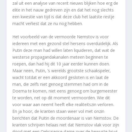
zal uit een analyse van recent nieuws blijken hoe erg de
elite in het nauw gedreven zijn en dat het nog slechts
een kwestie van tijd is dat deze club het laatste restje
macht verliest dat ze nu nog hebben.
Het voorbeeld van de vermoorde Nemstov is voor
iedereen met een gezond stel hersens overduidelijk. Als
Putin deze man had willen laten liquideren, dat wat de
westerse propagandakanalen meteen beginnen te
roepen, dan had hij dit 10 jaar eerder kunnen doen.
Maar neen, Putin, ’s werelds grootste schaakspeler,
wacht totdat er een akkoord gesloten is en laat de
man, die zelfs niet genoeg stemmen had om in de
Doema te komen, niet eens genoeg om burgemeester
te worden, net op dit moment vermoorden. Wie dit
voor waar aan neemt heeft elke realiteitszin verloren.
En ja hoor, de kranten staan weer vol met onzin
berichten dat Puitin de moordenaar is van Nemstov. De
kranten schrijven helaas niet dat Nemstov vlak voor zijn
dood met een Oekraïense dame over de bewuste brug