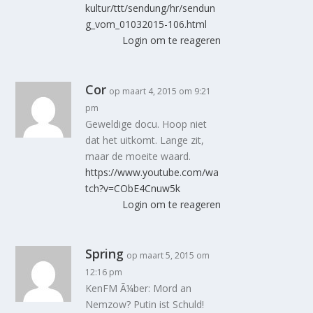
kultur/ttt/sendung/hr/sendun
g_vom_01032015-106.html
Login om te reageren
Cor
op maart 4, 2015 om 9:21
pm
Geweldige docu. Hoop niet
dat het uitkomt. Lange zit,
maar de moeite waard.
https://www.youtube.com/wa
tch?v=CObE4Cnuw5k
Login om te reageren
Spring
op maart 5, 2015 om
12:16 pm
KenFM Ã¼ber: Mord an
Nemzow? Putin ist Schuld!