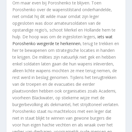
Om maar even bij Poroshenko te blijven. Toen
Poroshenko over de wapenstilstand onderhandelde,
niet omdat hij dit wilde maar omdat zijn leger
opgesloten was door amateursoldaten van de
opstandige regio’s, schoot Merkel en Hollande hem te
hulp. De hoop was om de ingesloten legers,
iets wat
Poroshenko weigerde te herkennen
, terug te trekken en
her te bewapenen om strategische locaties in handen
te krijgen. De milities zijn natuurlijk niet gek en hebben
enkel soldaten laten gaan die hun wapens inleverden,
alleen lichte wapens mochten ze mee terug nemen, de
rest werd in beslag genomen. Tijdens het terugtrekken
van de troepen en de evacuaties die eerder
plaatsvonden hebben ook organisaties zoals Academi,
voorheen Blackwater, op stiekeme wijze met de
burgerbevolking als dekmantel, het strijdtoneel verlaten.
Poroshenko staat nu machteloos met een leger dat
niet in staat blijkt te winnen van gewone burgers die
voor hun eigen hachie vechten en als wraak over het
verlies van dierbaren, voornamelijk oude mensen en