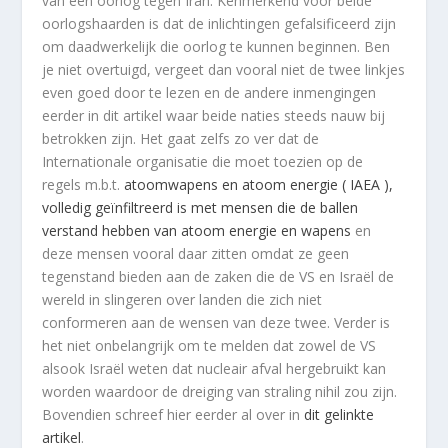
van een oorlog tegen Iran. Kenmerkend voor beide
oorlogshaarden is dat de inlichtingen gefalsificeerd zijn
om daadwerkelijk die oorlog te kunnen beginnen. Ben
je niet overtuigd, vergeet dan vooral niet de twee linkjes
even goed door te lezen en de andere inmengingen
eerder in dit artikel waar beide naties steeds nauw bij
betrokken zijn. Het gaat zelfs zo ver dat de
Internationale organisatie die moet toezien op de
regels m.b.t.
atoomwapens en atoom energie ( IAEA ),
volledig geïnfiltreerd is met mensen die de ballen
verstand hebben van atoom energie en wapens
en
deze mensen vooral daar zitten omdat ze geen
tegenstand bieden aan de zaken die de VS en Israël de
wereld in slingeren over landen die zich niet
conformeren aan de wensen van deze twee. Verder is
het niet onbelangrijk om te melden dat zowel de VS
alsook Israël weten dat nucleair afval hergebruikt kan
worden waardoor de dreiging van straling nihil zou zijn.
Bovendien schreef hier eerder al over in
dit gelinkte
artikel
.