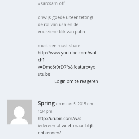
#sarcsam off
onwijs goede uiteenzetting!
de rol van usa en de
voorziene blik van putin
must see must share
http://www.youtube.com/wat
ch?
v=Dme6r9rD7fs&feature=yo
utu.be
Login om te reageren
Spring
op maart 5, 2015 om
1:34 pm
http://urubin.com/wat-
iedereen-al-weet-maar-blijft-
ontkennen/