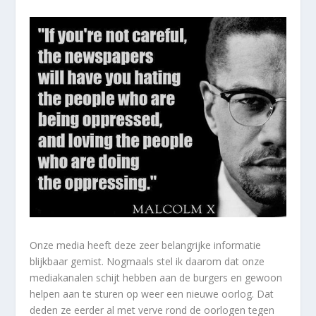
Onze media heeft deze zeer belangrijke informatie
blijkbaar gemist. Nogmaals stel ik daarom dat onze
mediakanalen schijt hebben aan de burgers en gewoon
helpen aan te sturen op weer een nieuwe oorlog. Dat
deden ze eerder al met verve rond de oorlogen tegen