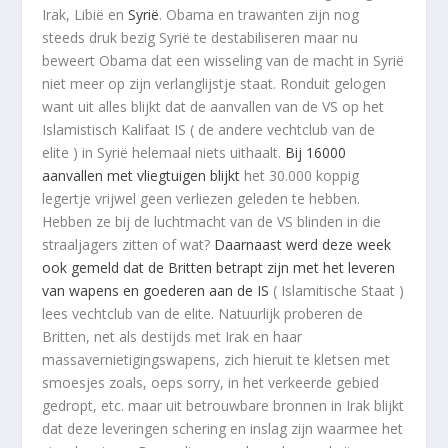
Irak, Libië en
Syrië
. Obama en trawanten zijn nog
steeds druk bezig Syrië te destabiliseren maar nu
beweert Obama dat een wisseling van de macht in Syrië
niet meer op zijn verlanglijstje staat. Ronduit gelogen
want uit alles blijkt dat de aanvallen van de VS op het
Islamistisch Kalifaat IS ( de andere vechtclub van de
elite ) in Syrië helemaal niets uithaalt.
Bij 16000
aanvallen met vliegtuigen blijkt
het 30.000 koppig
legertje vrijwel geen verliezen geleden te hebben.
Hebben ze bij de luchtmacht van de VS blinden in die
straaljagers zitten of wat?
Daarnaast werd deze week
ook gemeld dat de Britten betrapt zijn met het leveren
van wapens en goederen aan de IS
( Islamitische Staat )
lees vechtclub van de elite. Natuurlijk proberen de
Britten, net als destijds met Irak en haar
massavernietigingswapens, zich hieruit te kletsen met
smoesjes zoals, oeps sorry, in het verkeerde gebied
gedropt, etc. maar uit betrouwbare bronnen in Irak blijkt
dat deze leveringen schering en inslag zijn waarmee het