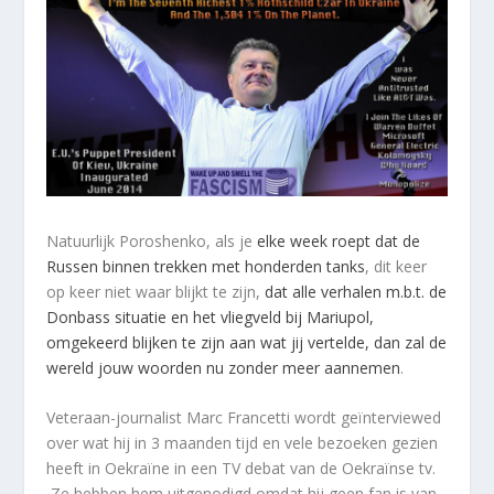
Natuurlijk Poroshenko, als je
elke week roept dat de
Russen binnen trekken met honderden tanks
, dit keer
op keer niet waar blijkt te zijn,
dat alle verhalen m.b.t. de
Donbass situatie en het vliegveld bij Mariupol,
omgekeerd blijken te zijn aan wat jij vertelde, dan zal de
wereld jouw woorden nu zonder meer aannemen
.
Veteraan-journalist Marc Francetti wordt geïnterviewed
over wat hij in 3 maanden tijd en vele bezoeken gezien
heeft in Oekraïne in een TV debat van de Oekraïnse tv.
Ze hebben hem uitgenodigd omdat hij geen fan is van