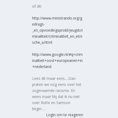
of dit:
http://www.ministrando.org/g
edrags-
_en_opvoedingsprobl/jeugdcri
minaliteit/criminaliteit_en_etni
sche_a.html
http://www.google.nl/#q=crim
inaliteit+oost+europeanen+in
+nederland
Lees dit maar eens….Dan
praten we nog eens over het
zogenaamde racisme. En
wees maar blij dat ik nu niet
over Rutte en Samson
begin….
Login om te reageren