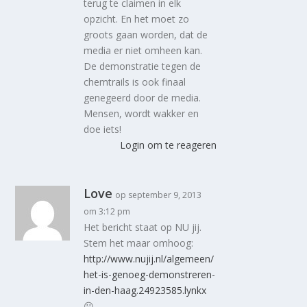
terug te claimen in elk
opzicht. En het moet zo
groots gaan worden, dat de
media er niet omheen kan.
De demonstratie tegen de
chemtrails is ook finaal
genegeerd door de media.
Mensen, wordt wakker en
doe iets!
Login om te reageren
Love
op september 9, 2013
om 3:12 pm
Het bericht staat op NU jij.
Stem het maar omhoog:
http://www.nujij.nl/algemeen/
het-is-genoeg-demonstreren-
in-den-haag.24923585.lynkx
😛