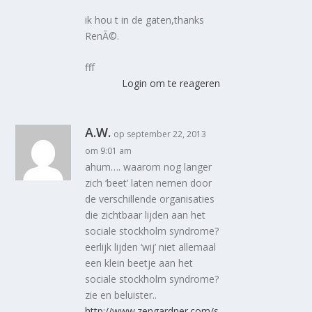
ik hou t in de gaten,thanks
RenÃ©.
fff
Login om te reageren
A.W.
op september 22, 2013
om 9:01 am
ahum…. waarom nog langer
zich ‘beet’ laten nemen door
de verschillende organisaties
die zichtbaar lijden aan het
sociale stockholm syndrome?
eerlijk lijden ‘wij’ niet allemaal
een klein beetje aan het
sociale stockholm syndrome?
zie en beluister..
http://www.zengardner.com/s