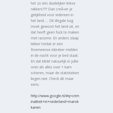
het zo iets duidelijker linkse
rakkers??? Dan creÃ«er je
gelijkheid voor iedereen in
het land….. Dit illegale tuig
moet gewoon het land uit, en
dat heeft geen fuck te maken
met racisme. En anders slaap
lekker totdat er een
Roemeense inbreker midden
in de nacht voor je bed staat.
En dat klinkt natuurlijk in jullie
oren als alles over 1 kam
scheren, maar de statistieken
liegen niet. Check dit maar
eens:
http://www.google.nl/#q=crim
inaliteit+in+nederland+marok
kanen