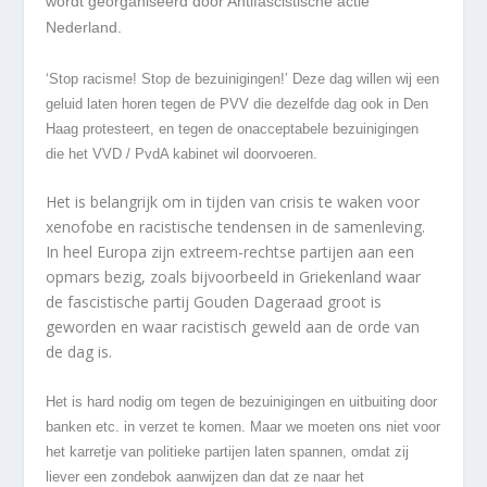
wordt georganiseerd door Antifascistische actie
Nederland.
‘Stop racisme! Stop de bezuinigingen!’ Deze dag willen wij een
geluid laten horen tegen de PVV die dezelfde dag ook in Den
Haag protesteert, en tegen de onacceptabele bezuinigingen
die het VVD / PvdA kabinet wil doorvoeren.
Het is belangrijk om in tijden van crisis te waken voor
xenofobe en racistische tendensen in de samenleving.
In heel Europa zijn extreem-rechtse partijen aan een
opmars bezig, zoals bijvoorbeeld in Griekenland waar
de fascistische partij Gouden Dageraad groot is
geworden en waar racistisch geweld aan de orde van
de dag is.
Het is hard nodig om tegen de bezuinigingen en uitbuiting door
banken etc. in verzet te komen. Maar we moeten ons niet voor
het karretje van politieke partijen laten spannen, omdat zij
liever een zondebok aanwijzen dan dat ze naar het