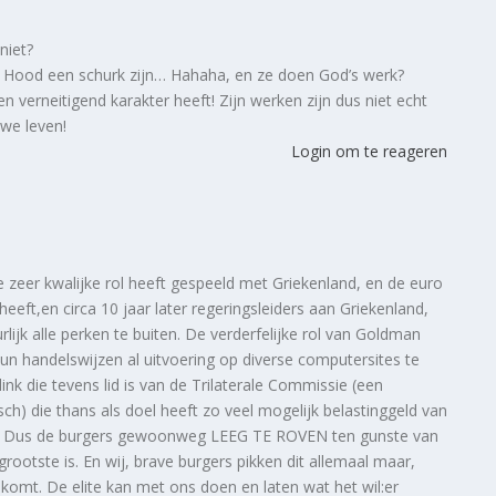
niet?
 Hood een schurk zijn… Hahaha, en ze doen God’s werk?
n verneitigend karakter heeft! Zijn werken zijn dus niet echt
we leven!
Login om te reageren
zeer kwalijke rol heeft gespeeld met Griekenland, en de euro
eeft,en circa 10 jaar later regeringsleiders aan Griekenland,
rlijk alle perken te buiten. De verderfelijke rol van Goldman
hun handelswijzen al uitvoering op diverse computersites te
nk die tevens lid is van de Trilaterale Commissie (een
) die thans als doel heeft zo veel mogelijk belastinggeld van
en. Dus de burgers gewoonweg LEEG TE ROVEN ten gunste van
otste is. En wij, brave burgers pikken dit allemaal maar,
omt. De elite kan met ons doen en laten wat het wil:er