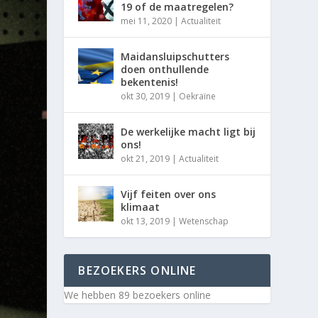
19 of de maatregelen?
mei 11, 2020
|
Actualiteit
Maidansluipschutters
doen onthullende
bekentenis!
okt 30, 2019
|
Oekraïne
De werkelijke macht ligt bij
ons!
okt 21, 2019
|
Actualiteit
Vijf feiten over ons
klimaat
okt 13, 2019
|
Wetenschap
BEZOEKERS ONLINE
We hebben 89 bezoekers online