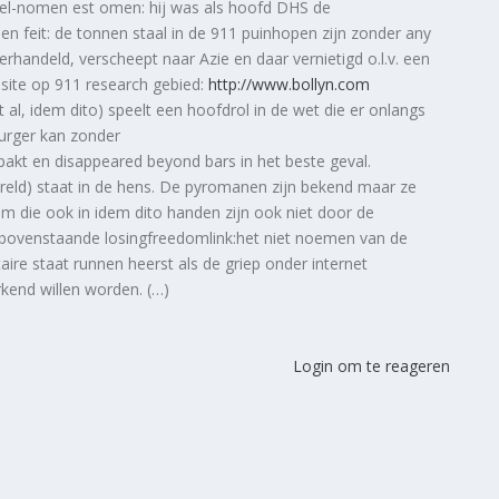
uivel-nomen est omen: hij was als hoofd DHS de
men feit: de tonnen staal in de 911 puinhopen zijn zonder any
rhandeld, verscheept naar Azie en daar vernietigd o.l.v. een
 site op 911 research gebied:
http://www.bollyn.com
t al, idem dito) speelt een hoofdrol in de wet die er onlangs
burger kan zonder
akt en disappeared beyond bars in het beste geval.
reld) staat in de hens. De pyromanen zijn bekend maar ze
 die ook in idem dito handen zijn ook niet door de
int bovenstaande losingfreedomlink:het niet noemen van de
ire staat runnen heerst als de griep onder internet
rkend willen worden. (…)
Login om te reageren