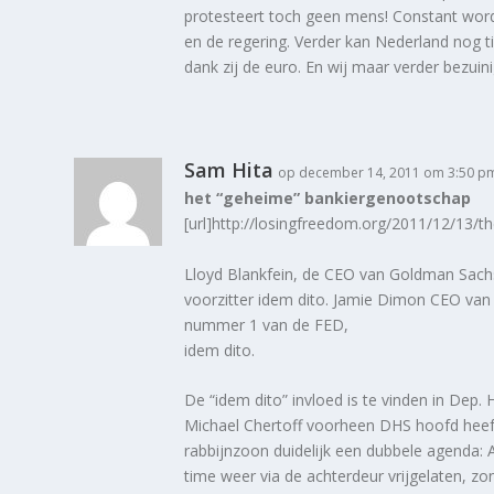
protesteert toch geen mens! Constant wor
en de regering. Verder kan Nederland nog t
dank zij de euro. En wij maar verder bezuin
Sam Hita
op december 14, 2011 om 3:50 p
het “geheime” bankiergenootschap
[url]http://losingfreedom.org/2011/12/13/th
Lloyd Blankfein, de CEO van Goldman Sach
voorzitter idem dito. Jamie Dimon CEO van
nummer 1 van de FED,
idem dito.
De “idem dito” invloed is te vinden in Dep.
Michael Chertoff voorheen DHS hoofd heef
rabbijnzoon duidelijk een dubbele agenda: A
time weer via de achterdeur vrijgelaten, zon