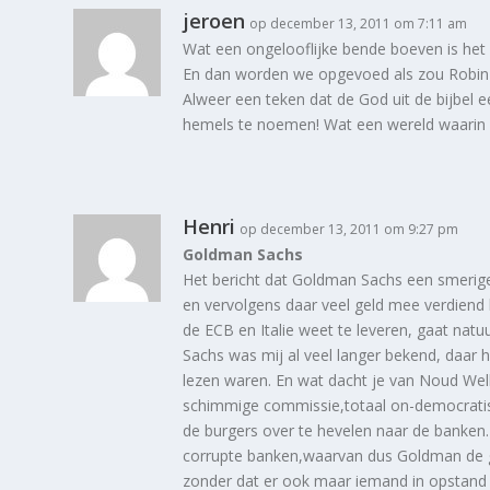
jeroen
op december 13, 2011 om 7:11 am
Wat een ongelooflijke bende boeven is het 
En dan worden we opgevoed als zou Robin
Alweer een teken dat de God uit de bijbel ee
hemels te noemen! Wat een wereld waarin 
Henri
op december 13, 2011 om 9:27 pm
Goldman Sachs
Het bericht dat Goldman Sachs een smerige 
en vervolgens daar veel geld mee verdiend h
de ECB en Italie weet te leveren, gaat natuu
Sachs was mij al veel langer bekend, daar 
lezen waren. En wat dacht je van Noud Welli
schimmige commissie,totaal on-democratisch
de burgers over te hevelen naar de bank
corrupte banken,waarvan dus Goldman de gro
zonder dat er ook maar iemand in opstand k