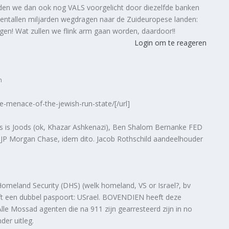
den we dan ook nog VALS voorgelicht door diezelfde banken
ientallen miljarden wegdragen naar de Zuideuropese landen:
igen! Wat zullen we flink arm gaan worden, daardoor!!
Login om te reageren
m
e-menace-of-the-jewish-run-state/[/url]
s is Joods (ok, Khazar Ashkenazi), Ben Shalom Bernanke FED
 JP Morgan Chase, idem dito. Jacob Rothschild aandeelhouder
 Homeland Security (DHS) (welk homeland, VS or Israel?, bv
t een dubbel paspoort: USrael. BOVENDIEN heeft deze
lle Mossad agenten die na 911 zijn gearresteerd zijn in no
der uitleg.