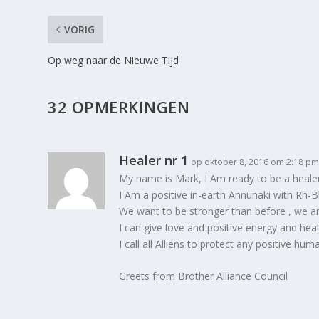
VORIG
Op weg naar de Nieuwe Tijd
32 OPMERKINGEN
Healer nr 1
op oktober 8, 2016 om 2:18 p
My name is Mark, I Am ready to be a healer
I Am a positive in-earth Annunaki with Rh-
We want to be stronger than before , we ar
I can give love and positive energy and hea
I call all Alliens to protect any positive h
Greets from Brother Alliance Council