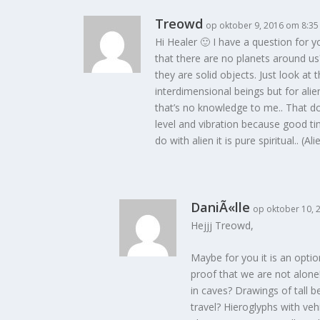
Treowd
op oktober 9, 2016 om 8:3
Hi Healer 🙂 I have a question for yo
that there are no planets around us
they are solid objects. Just look at
interdimensional beings but for ali
that’s no knowledge to me.. That doe
level and vibration because good tim
do with alien it is pure spiritual.. 
DaniÃ«lle
op oktober 10, 
Hejjj Treowd,
Maybe for you it is an opti
proof that we are not alon
in caves? Drawings of tall b
travel? Hieroglyphs with veh