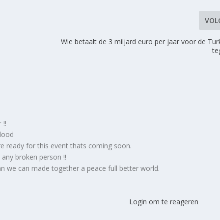
VOL
Wie betaalt de 3 miljard euro per jaar voor de Tu
te
m
 !!
Blood
e ready for this event thats coming soon.
l any broken person !!
uman we can made together a peace full better world.
Login om te reageren