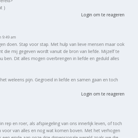
ereld>
t )
Login om te reageren
m 9:49 am
mogen doen. Stap voor stap. Met hulp van lieve mensen maar ook
t die mij gegeven wordt vanuit de bron van liefde. Mijzelf te
 ben. Dit alles mogen overbrengen in liefde en geduld alles
.
 het weleens pijn. Gegroeid in liefde en samen gaan en toch
Login om te reageren
in rep en roer, als afspiegeling van ons innerlijk leven, of toch
n voor van alles en nog wat komen boven. Met het verhogen
jk een einde aan onze drie dimensionale wereld zoals we die