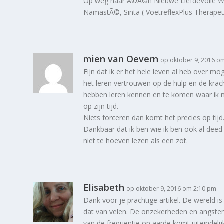
Op weg naar Ã©Ã©n Nieuwe LiefdeVolle W
NamastÃ©, Sinta ( VoetreflexPlus Therapeu
mien van Oevern
op oktober 9, 2016 o
Fijn dat ik er het hele leven al heb over 
het leren vertrouwen op de hulp en de krach
hebben leren kennen en te komen waar ik nu
op zijn tijd.
Niets forceren dan komt het precies op tijd
Dankbaar dat ik ben wie ik ben ook al deed
niet te hoeven lezen als een zot.
Elisabeth
op oktober 9, 2016 om 2:10 pm
Dank voor je prachtige artikel. De wereld is 
dat van velen. De onzekerheden en angste
van de frequentie op aarde komt uiteindeli