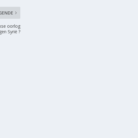
GENDE
rkse oorlog
gen Syrië ?