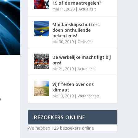
19 of de maatregelen?
mei 11, 2020
|
Actualiteit
Maidansluipschutters
doen onthullende
bekentenis!
okt 30, 2019
|
Oekraïne
De werkelijke macht ligt bij
ons!
okt 21, 2019
|
Actualiteit
Vijf feiten over ons
klimaat
okt 13, 2019
|
Wetenschap
n
BEZOEKERS ONLINE
We hebben 129 bezoekers online