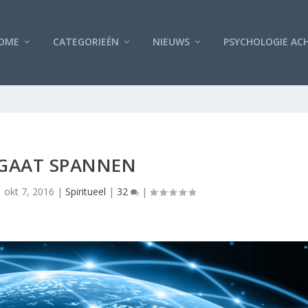
OME
CATEGORIEËN
NIEUWS
PSYCHOLOGIE AC
 GAAT SPANNEN
|
okt 7, 2016
|
Spiritueel
|
32
|