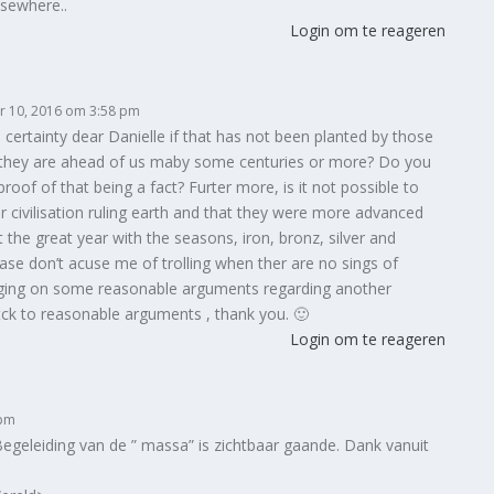
lsewhere..
Login om te reageren
r 10, 2016 om 3:58 pm
 certainty dear Danielle if that has not been planted by those
 they are ahead of us maby some centuries or more? Do you
proof of that being a fact? Furter more, is it not possible to
r civilisation ruling earth and that they were more advanced
the great year with the seasons, iron, bronz, silver and
ase don’t acuse me of trolling when ther are no sings of
bringing on some reasonable arguments regarding another
 stck to reasonable arguments , thank you. 🙂
Login om te reageren
 pm
Begeleiding van de ” massa” is zichtbaar gaande. Dank vanuit