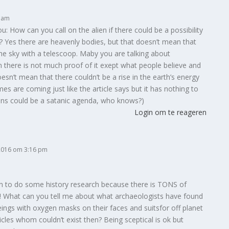
5 am
u: How can you call on the alien if there could be a possibility
? Yes there are heavenly bodies, but that doesn’t mean that
 the sky with a telescoop. Maby you are talking about
en there is not much proof of it exept what people believe and
sn’t mean that there couldn’t be a rise in the earth’s energy
es are coming just like the article says but it has nothing to
(Aliens could be a satanic agenda, who knows?)
Login om te reageren
2016 om 3:16 pm
on to do some history research because there is TONS of
e! What can you tell me about what archaeologists have found
eings with oxygen masks on their faces and suitsfor off planet
icles whom couldn’t exist then? Being sceptical is ok but