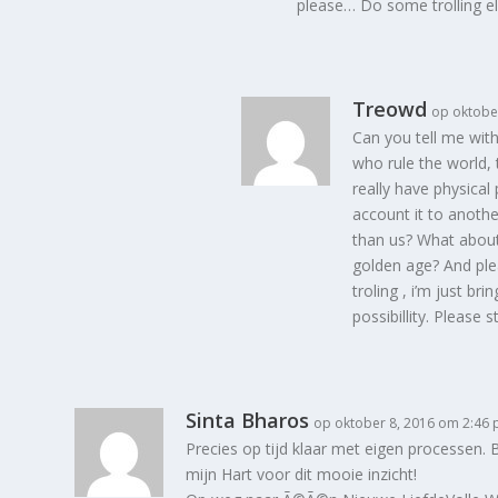
please… Do some trolling e
Treowd
op oktobe
Can you tell me with
who rule the world,
really have physical 
account it to anothe
than us? What about 
golden age? And ple
troling , i’m just 
possibillity. Please
Sinta Bharos
op oktober 8, 2016 om 2:46
Precies op tijd klaar met eigen processen. 
mijn Hart voor dit mooie inzicht!