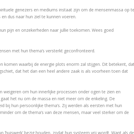
 spirituele genezers en mediums instaat zijn om de mensenmassa op t
 en dus naar hun ziel te kunnen voeren.
un pijn en onzekerheden naar jullie toekomen. Wees goed
ensen met hun thema’s versterkt geconfronteerd.
n komen waarbij de energie plots enorm zal stijgen. Dit betekent, da
schiet, dat het dan een heel andere zaak is als voorheen toen dat
jven weigeren om hun innerlijke processen onder ogen te zien en
gaat het nu om de massa en niet meer om de enkeling. De
id bij hun persoonlijke thema’s. Zij werden als eersten met hun
et minder om de thema’s van deze mensen, maar veel sterker om de
un ‘huiswerk’ bezig houden, zodat hun systeem vrij wordt. Want als d