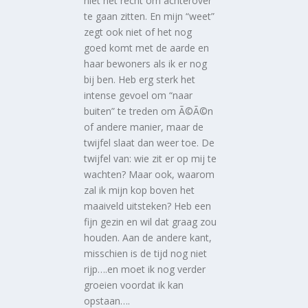
niet het recht om achterover
te gaan zitten. En mijn “weet”
zegt ook niet of het nog
goed komt met de aarde en
haar bewoners als ik er nog
bij ben. Heb erg sterk het
intense gevoel om “naar
buiten” te treden om Ã©Ã©n
of andere manier, maar de
twijfel slaat dan weer toe. De
twijfel van: wie zit er op mij te
wachten? Maar ook, waarom
zal ik mijn kop boven het
maaiveld uitsteken? Heb een
fijn gezin en wil dat graag zou
houden. Aan de andere kant,
misschien is de tijd nog niet
rijp….en moet ik nog verder
groeien voordat ik kan
opstaan….