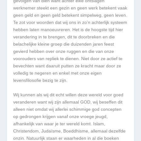
gevolgen van dien want achter elke ontslagen
werknemer steekt een gezin en geen werk betekent vaak
geen geld en geen geld betekent simpelweg, geen leven.
Te zot voor woorden dat wij ons in zo’n achterlijk systeem
hebben laten manoeuvreren. Het is de hoogste tijd hier
verandering in te brengen, dit te doorbreken en die
belachelijke kleine groep die duizenden jaren feest
gevierd hebben over onze ruggen en die van onze
voorouders van repliek te dienen. Niet door ze actief te
bevechten want daaruit putten ze kracht maar door ze
volledig te negeren en enkel met onze eigen
levensfilosofie bezig te zijn.
Wij kunnen als wij dit echt willen deze wereld voor goed
veranderen want wij zijn allemaal GOD, wij beseffen dit
alleen niet omdat wij allerlei schimmige god concepten
op gedrongen krijgen vanaf onze vroege jeugd,
afhankelijk van waar je ter wereld komt. Islam,
Christendom, Judaïsme, Boeddhisme, allemaal dezelfde
onzin. Natuurlijk staan er waarheden in al die boeken