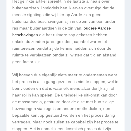
Het gelinkte artikel spreekt in de laatste alinea’s over
buitenaardsen. Inmiddels ben ik ervan overtuigd dat de
meeste sightings die wij hier op Aarde zien geen
buitenaardse beschavingen zijn in de zin van een ander
ras maar buitenaardsen in de zin van,
oudere Aardse
beschavingen
die het ruimere sop gekozen hebben
enkele duizenden jaren geleden, capabel waren tot
ruimtereizen omdat zij de kennis hadden zich door de
ruimte te verplaatsen omdat zij wisten dat tijd en afstand
geen factor zijn.
Wij hoeven dus eigenlijk niets meer te ondernemen want
het proces is al in gang gezet en is niet te stoppen, wel te
beïnvloeden en dat is waar elk mens afzonderlijk zijn of
haar rol in kan spelen. De uiteindelijke uitkomst kan door
de massamedia, gestuurd door de elite met hun zielige
bezweringen via zegels en andere methodieken, een
bepaalde kant op gestuurd worden en het proces danig
vertragen. Maar nooit zullen ze capabel zijn het proces te
stoppen. Het is namelijk een kosmisch proces dat zijn