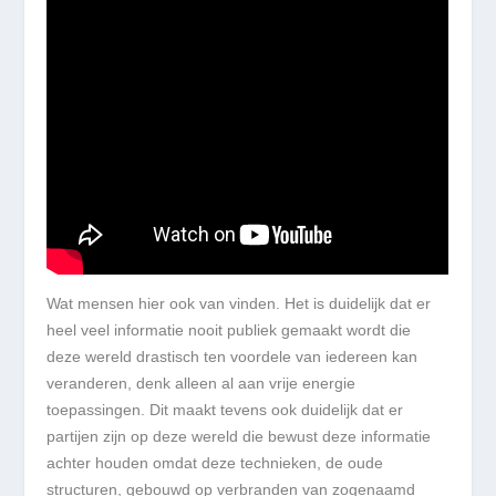
Wat mensen hier ook van vinden. Het is duidelijk dat er
heel veel informatie nooit publiek gemaakt wordt die
deze wereld drastisch ten voordele van iedereen kan
veranderen, denk alleen al aan vrije energie
toepassingen. Dit maakt tevens ook duidelijk dat er
partijen zijn op deze wereld die bewust deze informatie
achter houden omdat deze technieken, de oude
structuren, gebouwd op verbranden van zogenaamd