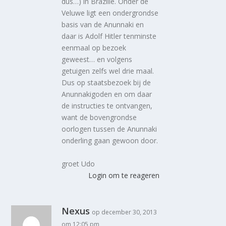
dus…) in Brazilie. Onder de
Veluwe ligt een ondergrondse
basis van de Anunnaki en
daar is Adolf Hitler tenminste
eenmaal op bezoek
geweest… en volgens
getuigen zelfs wel drie maal.
Dus op staatsbezoek bij de
Anunnakigoden en om daar
de instructies te ontvangen,
want de bovengrondse
oorlogen tussen de Anunnaki
onderling gaan gewoon door.
groet Udo
Login om te reageren
Nexus
op december 30, 2013
om 12:05 pm