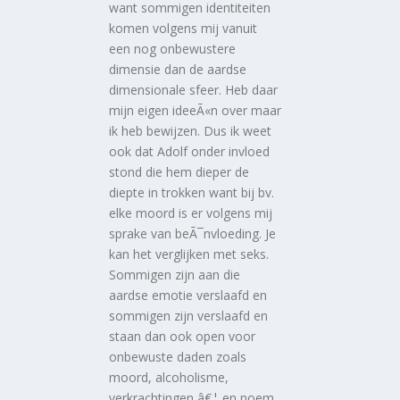
want sommigen identiteiten
komen volgens mij vanuit
een nog onbewustere
dimensie dan de aardse
dimensionale sfeer. Heb daar
mijn eigen ideeÃ«n over maar
ik heb bewijzen. Dus ik weet
ook dat Adolf onder invloed
stond die hem dieper de
diepte in trokken want bij bv.
elke moord is er volgens mij
sprake van beÃ¯nvloeding. Je
kan het verglijken met seks.
Sommigen zijn aan die
aardse emotie verslaafd en
sommigen zijn verslaafd en
staan dan ook open voor
onbewuste daden zoals
moord, alcoholisme,
verkrachtingen,â€¦ en noem