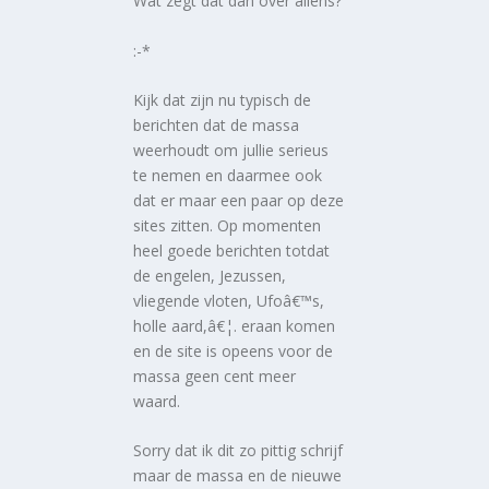
Wat zegt dat dan over aliens?
:-*
Kijk dat zijn nu typisch de
berichten dat de massa
weerhoudt om jullie serieus
te nemen en daarmee ook
dat er maar een paar op deze
sites zitten. Op momenten
heel goede berichten totdat
de engelen, Jezussen,
vliegende vloten, Ufoâ€™s,
holle aard,â€¦. eraan komen
en de site is opeens voor de
massa geen cent meer
waard.
Sorry dat ik dit zo pittig schrijf
maar de massa en de nieuwe