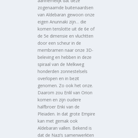
aannemelijk dat deze
zogenaamde buitenaardsen
van Aldebaran gewoon onze
eigen Anunnaki zijn… die
komen tenslotte uit de 6e of
de 5e dimensie en vluchtten
door een scheur in de
membramen naar onze 3D-
beleving en hebben in deze
spiraal van de Melkweg
honderden zonnestelsels
overlopen en in bezit
genomen. Zo ook het onze.
Daarom zou Enlil van Orion
komen en zijn oudere
halfbroer Enki van de
Pleiaden. In dat grote Empire
kan met gemak ook
Aldebaran vallen. Bekend is
dat de Nazi’s samenwerkten