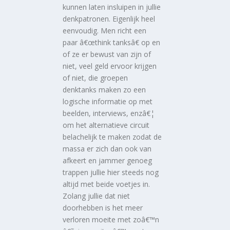
kunnen laten insluipen in jullie
denkpatronen. Eigenlijk heel
eenvoudig. Men richt een
paar â€œthink tanksâ€ op en
of ze er bewust van zijn of
niet, veel geld ervoor krijgen
of niet, die groepen
denktanks maken zo een
logische informatie op met
beelden, interviews, enzâ€¦
om het alternatieve circuit
belachelijk te maken zodat de
massa er zich dan ook van
afkeert en jammer genoeg
trappen jullie hier steeds nog
altijd met beide voetjes in.
Zolang jullie dat niet
doorhebben is het meer
verloren moeite met zoâ€™n