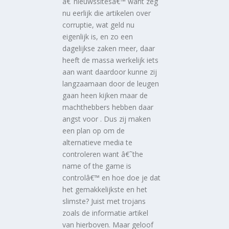
â€˜nieuwssitesâ€™ want zeg
nu eerlijk die artikelen over
corruptie, wat geld nu
eigenlijk is, en zo een
dagelijkse zaken meer, daar
heeft de massa werkelijk iets
aan want daardoor kunne zij
langzaamaan door de leugen
gaan heen kijken maar de
machthebbers hebben daar
angst voor . Dus zij maken
een plan op om de
alternatieve media te
controleren want â€˜the
name of the game is
controlâ€™ en hoe doe je dat
het gemakkelijkste en het
slimste? Juist met trojans
zoals de informatie artikel
van hierboven. Maar geloof