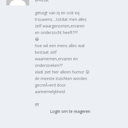
getuigt van iq en ook eq
trouwens….totdat men alles
zelf waargenomen,ervaren
en onderzocht heeft???
😀
hoe wil een mens alles wat
bestaat zelf
waarnemen,ervaren en
onderzoeken??
vladi ziet hier alleen humor 😛
de meeste inzichten worden
gecreÃ«erd door
aannemelijkheid.
fff
Login om te reageren