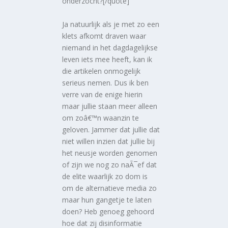
onderzocht?[/quote]
Ja natuurlijk als je met zo een
klets afkomt draven waar
niemand in het dagdagelijkse
leven iets mee heeft, kan ik
die artikelen onmogelijk
serieus nemen. Dus ik ben
verre van de enige hierin
maar jullie staan meer alleen
om zoâ€™n waanzin te
geloven. Jammer dat jullie dat
niet willen inzien dat jullie bij
het neusje worden genomen
of zijn we nog zo naÃ¯ef dat
de elite waarlijk zo dom is
om de alternatieve media zo
maar hun gangetje te laten
doen? Heb genoeg gehoord
hoe dat zij disinformatie