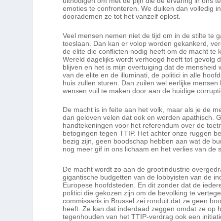
uitnodigen om met de pijn die de ervaring in ons 
emoties te confronteren. We duiken dan volledig in
doorademen ze tot het vanzelf oplost.
Veel mensen nemen niet de tijd om in de stilte te g
toeslaan. Dan kan er volop worden gekankerd, veroor
de elite die conflicten nodig heeft om de macht t
Wereld dagelijks wordt verhoogd heeft tot gevolg 
blijven en het is mijn overtuiging dat de mensheid
van de elite en de illuminati, de politici in alle 
huis zullen sturen. Dan zuilen wel eerlijke mens
wensen vuil te maken door aan de huidige corrupt
De macht is in feite aan het volk, maar als je de
dan geloven velen dat ook en worden apathisch. 
handtekeningen voor het referendum over de toetr
betogingen tegen TTIP. Het achter onze ruggen bed
bezig zijn, geen boodschap hebben aan wat de bu
nog meer gif in ons lichaam en het verlies van de
De macht wordt zo aan de grootindustrie overged
gigantische budgetten van de lobbyisten van de ind
Europese hoofdsteden. En dit zonder dat de iede
politici die gekozen zijn om de bevolking te ve
commissaris in Brussel zei ronduit dat ze geen b
heeft. Ze kan dat inderdaad zeggen omdat ze op h
tegenhouden van het TTIP-verdrag ook een initiat