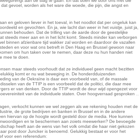
teweegbrengt aan de slag te gaan. En dat doen we door ons met die
 dat gevoel, worden als het ware die woede, die pijn, die angst en
aan en geloven liever in het toeval, in het noodlot dat per ongeluk kan
deeld en gevochten. En ja, wie lacht dan weer in het vuistje, juist ja,
e kunnen behouden.
Dat de trilling van de aarde door de geestelijke
dat steeds meer aan en in het licht komt. Steeds minder kan verborgen
 wel binnen afzienbare tijd wakker zal worden en daardoor de vazallen
hoofdsteden en voor wat ons betreft in Den Haag en Brussel gewoon naar
en komen om hun taken over te nemen, daar deze nu hun handen niet
ie mee te doen.
 mensen maar steeds voorhoudt dat ze individueel geen macht bezitten
Gelukkig komt er nu wat beweging in. De honderdduizenden
eding van de Oekraïne is daar een voorbeeld van, of de massale
isselen van de TTIP is een voorbeeld dat de politici, die daar mee
rgers er van denken. Door de TTIP wordt de deur wijd opengezet voor
 soevereiniteit van de individuele staten. Over hoogverraad gesproken 
ragen, verkocht kunnen we wel zeggen als we rekening houden met de
ustrie, de grote bedrijven en banken in Brussel en in de andere
reen hiervan op de hoogte wordt gesteld door de media. Hoe kunnen
rtegenwoordigen en te beschermen aan zoiets meewerken? De bevoegde
oodschap heeft aan de wens van het volk omdat die haar niet gekozen
aar post door Juncker is benoemd. Gelukkig bestaat er voor het
ief voor een referendum: