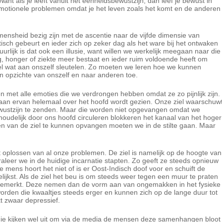
Want als je leeft vanuit het eenheidsbewustzijn, dan leef je bewust in
emotionele problemen omdat je het leven zoals het komt en de anderen
nsheid bezig zijn met de ascentie naar de vijfde dimensie van
isch gebeurt en ieder zich op zeker dag als het ware bij het ontwaken
uurlijk is dat ook een illusie, want willen we werkelijk meegaan naar die
 honger of ziekte meer bestaat en ieder ruim voldoende heeft om
l wat aan onszelf sleutelen. Zo moeten we leren hoe we kunnen
 opzichte van onszelf en naar anderen toe.
n met alle emoties die we verdrongen hebben omdat ze zo pijnlijk zijn.
staan ervan helemaal over het hoofd wordt gezien. Onze ziel waarschuw
ewustzijn te zenden. Maar die worden niet opgevangen omdat we
oudelijk door ons hoofd circuleren blokkeren het kanaal van het hoger
n van de ziel te kunnen opvangen moeten we in de stilte gaan. Maar
 het oplossen van al onze problemen. De ziel is namelijk op de hoogte van
aleer we in de huidige incarnatie stapten. Zo geeft ze steeds opnieuw
mens hoort het niet of is er Oost-Indisch doof voor en schuift de
lijkst. Als de ziel het beu is om steeds weer tegen een muur te praten
gemerkt. Deze nemen dan de vorm aan van ongemakken in het fysieke
rden die kwaaltjes steeds erger en kunnen zich op de lange duur tot
kt zwaar depressief.
die kijken wel uit om via de media de mensen deze samenhangen bloot