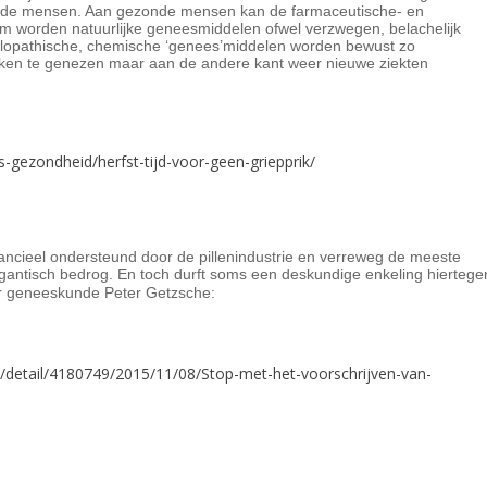
gezonde mensen. Aan gezonde mensen kan de farmaceutische- en
rom worden natuurlijke geneesmiddelen ofwel verzwegen, belachelijk
llopathische, chemische ‘genees’middelen worden bewust zo
kken te genezen maar aan de andere kant weer nieuwe ziekten
-gezondheid/herfst-tijd-voor-geen-griepprik/
ancieel ondersteund door de pillenindustrie en verreweg de meeste
antisch bedrog. En toch durft soms een deskundige enkeling hiertege
ar geneeskunde Peter Getzsche:
le/detail/4180749/2015/11/08/Stop-met-het-voorschrijven-van-