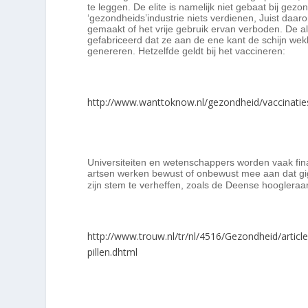
te leggen. De elite is namelijk niet gebaat bij 
‘gezondheids’industrie niets verdienen, Juist daa
gemaakt of het vrije gebruik ervan verboden.
De a
gefabriceerd dat ze aan de ene kant de schijn we
genereren. Hetzelfde geldt bij het vaccineren:
http://www.wanttoknow.nl/gezondheid/vaccinaties
Universiteiten en wetenschappers worden vaak fin
artsen werken bewust of onbewust mee aan dat gig
zijn stem te verheffen, zoals de Deense hooglera
http://www.trouw.nl/tr/nl/4516/Gezondheid/artic
pillen.dhtml