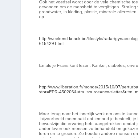
Ook het voedsel wordt door de vele chemische t
gevonden om de mensheid te vergiftigen. Straling v
grondwater, in kleding, plastic, minerale olieres
op:
http://weekend.knack.be/lifestyle/radar/gynaecol
615429.html
En als je Frans kunt lezen: Kanker, diabetes, onvr
http://www.liberation.fr/monde/2015/10/07/pertu
xtor=EPR-450206&utm_source=newsletter&utm_
Maar terug naar het innerlijk werk om ons te kunne
bijvoorbeeld meemaakt dat iemand je besteelt, je 
bewustzijn die ervaring hebt aangetrokken omdat je 
ander leven ook mensen zo behandeld en gekozen he
leren en te groeien. Zo houden andere mensen en d