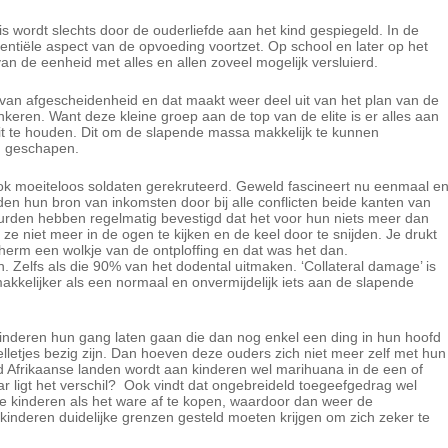
is wordt slechts door de ouderliefde aan het kind gespiegeld. In de
ssentiële aspect van de opvoeding voortzet. Op school en later op het
van de eenheid met alles en allen zoveel mogelijk versluierd.
e van afgescheidenheid en dat maakt weer deel uit van het plan van de
ankeren. Want deze kleine groep aan de top van de elite is er alles aan
t te houden. Dit om de slapende massa makkelijk te kunnen
n geschapen.
ok moeiteloos soldaten gerekruteerd. Geweld fascineert nu eenmaal e
n hun bron van inkomsten door bij alle conflicten beide kanten van
urden hebben regelmatig bevestigd dat het voor hun niets meer dan
ze niet meer in de ogen te kijken en de keel door te snijden. Je drukt
cherm een wolkje van de ontploffing en dat was het dan.
Zelfs als die 90% van het dodental uitmaken. ‘Collateral damage’ is
kkelijker als een normaal en onvermijdelijk iets aan de slapende
kinderen hun gang laten gaan die dan nog enkel een ding in hun hoofd
letjes bezig zijn.
Dan hoeven deze ouders zich niet meer zelf met hun
d Afrikaanse landen wordt aan kinderen wel marihuana in de een of
r ligt het verschil?
Ook vindt dat ongebreideld toegeefgedrag wel
 de kinderen als het ware af te kopen, waardoor dan weer de
kinderen duidelijke grenzen gesteld moeten krijgen om zich zeker te