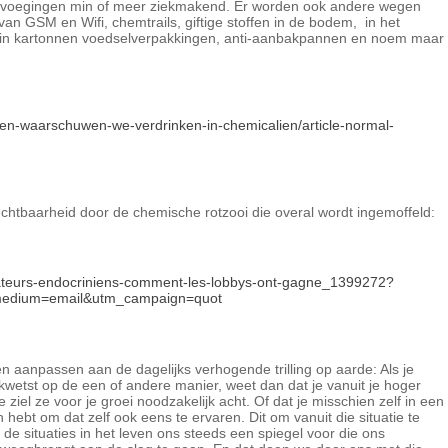
oevoegingen min of meer ziekmakend.
Er worden ook andere wegen
an GSM en Wifi, chemtrails, giftige stoffen in de bodem, in het
ten in kartonnen voedselverpakkingen, anti-aanbakpannen en noem maar
ogen-waarschuwen-we-verdrinken-in-chemicalien/article-normal-
uchtbaarheid door de chemische rotzooi die overal wordt ingemoffeld:
rbateurs-endocriniens-comment-les-lobbys-ont-gagne_1399272?
medium=email&utm_campaign=quot
n aanpassen aan de dagelijks verhogende trilling op aarde: Als je
kwetst op de een of andere manier, weet dan dat je vanuit je hoger
ziel ze voor je groei noodzakelijk acht. Of dat je misschien zelf in een
bt om dat zelf ook eens te ervaren. Dit om vanuit die situatie te
e situaties in het leven ons steeds een spiegel voor die ons