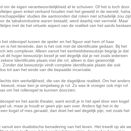
 om de eigen verantwoordelijkheid af te schuiven. Of het is toch door
lletjes geen enkel verband houden met het geweld in de wereld, haha
chappelijke’ studies die aantoonden dat roken niet schadelijk zou zij
or de tabaksindustrie waren betaald, werd daarbij niet vermeld. Maar
lletjes met de het virtuele aspect van de realiteit van het aards bestaan
 In het videospel tussen de speler en het figuur wat hem of haar
en is het teneinde, dan is het ook met de identificatie gedaan. Bij het
och iets complexer. Alleen vanuit het eenheidsbewustzijn begrijp je dat
uit dit hoger bewustzijn besef je wel degelijk dat je net zoals iedereen
zekere Identificatie plaats met die rol, alleen is dan gewoonlijk
t. Zonder dat bewustzijn vindt complete identificatie plaats die ook
dus tot aan het einde van die bepaalde incarnatie.
echts één werkelijkheid, die van de dagelijkse realiteit. Om het anders
iet bewust, maar ben je simpelweg je rol. Zo was ik vroeger ook mijn rol
was om het rollenspel te kunnen doorzien.
videospel en het aards theater, want wordt je in het spel door een kogel
el uit, maar je houdt er geen pijn aan over. Anders ligt het in de
 een kogel of mes geraakt, dan doet het wel degelijk pijn, net zoals het
dt vanuit een dualistische benadering van het leven. Het treedt op als w