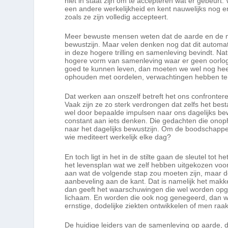
niet in staat zijn om te accepteren wat er gebeurt. 
een andere werkelijkheid en kent nauwelijks nog 
zoals ze zijn volledig accepteert.
Meer bewuste mensen weten dat de aarde en de me
bewustzijn. Maar velen denken nog dat dit automat
in deze hogere trilling en samenleving bevindt. Nat
hogere vorm van samenleving waar er geen oorlog,
goed te kunnen leven, dan moeten we wel nog hee
ophouden met oordelen, verwachtingen hebben ten
Dat werken aan onszelf betreft het ons confrontere
Vaak zijn ze zo sterk verdrongen dat zelfs het be
wel door bepaalde impulsen naar ons dagelijks b
constant aan iets denken. Die gedachten die onoph
naar het dagelijks bewustzijn. Om de boodschappe
wie mediteert werkelijk elke dag?
En toch ligt in het in de stilte gaan de sleutel tot
het levensplan wat we zelf hebben uitgekozen voor
aan wat de volgende stap zou moeten zijn, maar de 
aanbeveling aan de kant. Dat is namelijk het makke
dan geeft het waarschuwingen die wel worden op
lichaam. En worden die ook nog genegeerd, dan wo
ernstige, dodelijke ziekten ontwikkelen of men raa
De huidige leiders van de samenleving op aarde, 