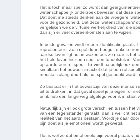
Het is toch maar spel zo wordt dan geargumenteerd
wetenschappelijk onderzoek bewezen dat deze spe
Dat doet me steeds denken aan de vroegere ‘wetens
voor de gezondheid. Dat deze ‘wetenschappers’ do
vergelijken we de virtuele werkelijkheid van die spe
dan zijn er veel overeenkomsten aan te wijzen.
In beide gevallen vindt er een identificatie plaats.
representeert. Zo’n spel duurt hooguit enkele uren 
aardse leven ligt het in wezen ook zo maar is het t
het hele leven hier een spel, een toneelstuk is. Van
op aarde een rol speelt. Er vindt natuurlijk ook een 
simultaan het bewustzijn actief dat je een rol speel
meestal zolang duurt als het spel gespeeld wordt, 
Zo bestaat er in het bewustzijn van deze mensen sl
uit te drukken, in dat geval speel je je eigen rol n
en ik heb een lange weg afgelegd voor ik in staat 
Natuurlijk zijn er ook grote verschillen tussen het 
van een tegenstander geraakt, dan is wellicht het sp
realiteit van het aards bestaan. Wordt je daar door
pijn doet als je emotioneel wordt gekwetst.
Het is wel zo dat emotionele pijn vooral plaats vin