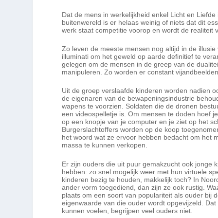
Dat de mens in werkelijkheid enkel Licht en Liefde 
buitenwereld is er helaas weinig of niets dat dit e
werk staat competitie voorop en wordt de realiteit 
Zo leven de meeste mensen nog altijd in de illusi
illuminati om het geweld op aarde definitief te ver
gelegen om de mensen in de greep van de dualitei
manipuleren. Zo worden er constant vijandbeelde
Uit de groep verslaafde kinderen worden nadien o
de eigenaren van de bewapeningsindustrie behoude
wapens te voorzien. Soldaten die de dronen bestu
een videospelletje is. Om mensen te doden hoef je 
op een knopje van je computer en je ziet op het s
Burgerslachtoffers worden op de koop toegenomen. 
het woord wat ze ervoor hebben bedacht om het ma
massa te kunnen verkopen.
Er zijn ouders die uit puur gemakzucht ook jonge 
hebben: zo snel mogelijk weer met hun virtuele spel
kinderen bezig te houden, makkelijk toch? In Noor
ander vorm toegediend, dan zijn ze ook rustig. Waa
plaats om een soort van populariteit als ouder bij
eigenwaarde van die ouder wordt opgevijzeld. Dat 
kunnen voelen, begrijpen veel ouders niet.