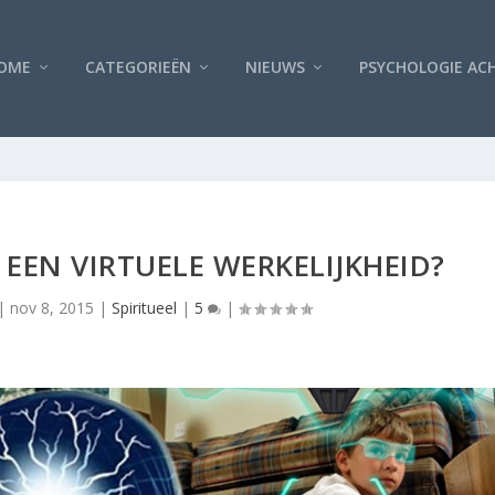
OME
CATEGORIEËN
NIEUWS
PSYCHOLOGIE AC
 EEN VIRTUELE WERKELIJKHEID?
|
nov 8, 2015
|
Spiritueel
|
5
|