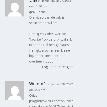
Lilian R
op januari 27, 2012
om 11:50 pm
@Willem1
Die video van de orb is
schitterend Willem.
Heb jij enig idee wat die
“kronkel” op de orb is, die ik
in het artikel heb geplaatst?
Het lijkt alsof er een kleine
bijzonder snel eentje
overheen loopt.
Login om te reageren
Willem1
op januari 28, 2012
om 4:04 am
Orbs
[img]http://i283.photobucket.
com/albums/kk287/illustrissi