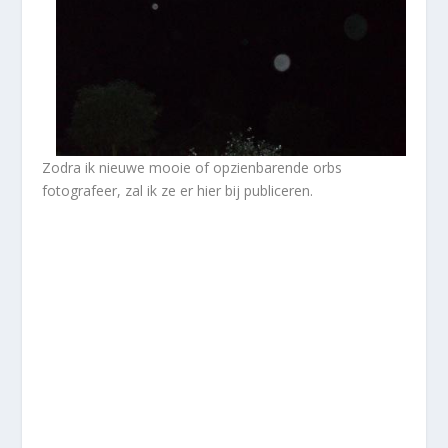
Zodra ik nieuwe mooie of opzienbarende orbs
fotografeer, zal ik ze er hier bij publiceren.