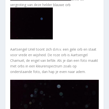
vergroting van deze helder blauwe orb
Aartsengel Uriël toont zich d.m.v. een gele orb en staat
voor vrede en wijsheid. De roze orb is Aartsengel
Chamuël, de engel van liefde. Als je dan een foto maakt
met orbs in een kleurenspectrum zoals op
onderstaande foto, dan hap je even naar adem.