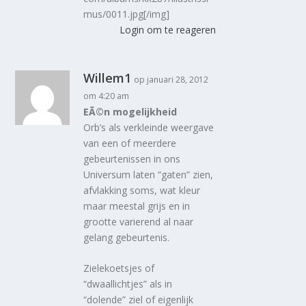
mus/0011.jpg[/img]
Login om te reageren
Willem1
op januari 28, 2012
om 4:20 am
EÃ©n mogelijkheid
Orb’s als verkleinde weergave
van een of meerdere
gebeurtenissen in ons
Universum laten “gaten” zien,
afvlakking soms, wat kleur
maar meestal grijs en in
grootte varierend al naar
gelang gebeurtenis.
Zielekoetsjes of
“dwaallichtjes” als in
“dolende” ziel of eigenlijk