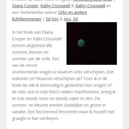
Diana Cooper
,
Kathy Crosswell
&
Kathy Crosswell
en
een Nederlandse auteur
Orbs en andere
lichtfenomenen
|
Ed Vos
&
Vos, Ed
.
In het boek van Diana
Cooper en Kathi Crosswell
komen uitgebreid alle
soorten, kleuren en
vormen aan de orde. Een
van de meest
voorkomende vragen is waarom orbs verschijnen. Ziet
iedereen ze? Waarom verschijnen ze? Toen ik in dit
boek las dat ik eenvoudig in gedachten kon vragen of
de orbs zich in mijn foto’s wilden manifesteren, kreeg ik
er ook steeds meer en steeds vaker te zien. De
vormen en kleuren werden duidelijker en groter in
variatie. Een fascinerend fenomeen waar ik mezelf met
graagte in kan verdiepen.