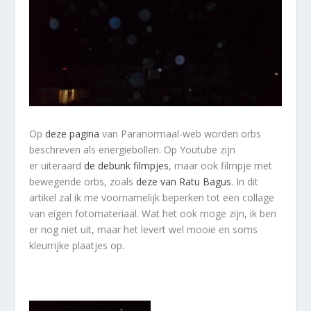
Op
deze pagina
van Paranormaal-web worden orbs
beschreven als energiebollen. Op Youtube zijn
er uiteraard
de debunk filmpjes
, maar ook filmpje met
bewegende orbs, zoals
deze van Ratu Bagus
. In dit
artikel zal ik me voornamelijk beperken tot een collage
van eigen fotomateriaal. Wat het ook moge zijn, ik ben
er nog niet uit, maar het levert wel mooie en soms
kleurrijke plaatjes op.