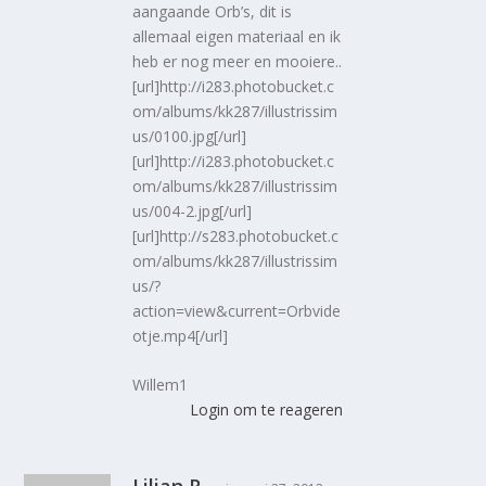
aangaande Orb’s, dit is
allemaal eigen materiaal en ik
heb er nog meer en mooiere..
[url]http://i283.photobucket.c
om/albums/kk287/illustrissim
us/0100.jpg[/url]
[url]http://i283.photobucket.c
om/albums/kk287/illustrissim
us/004-2.jpg[/url]
[url]http://s283.photobucket.c
om/albums/kk287/illustrissim
us/?
action=view&current=Orbvide
otje.mp4[/url]
Willem1
Login om te reageren