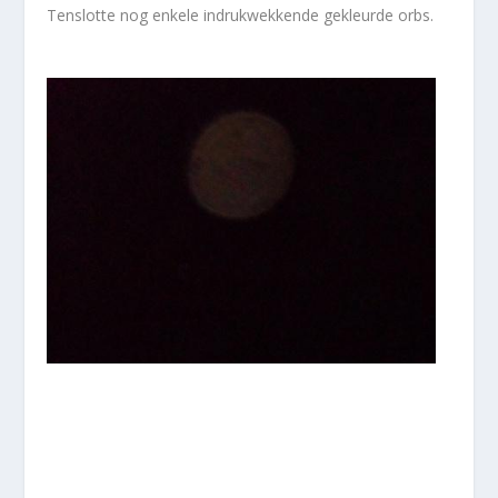
Tenslotte nog enkele indrukwekkende gekleurde orbs.