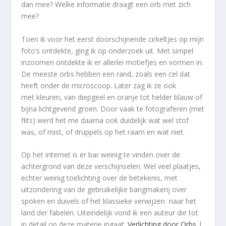
dan mee? Welke informatie draagt een orb met zich
mee?
Toen ik voor het eerst doorschijnende cirkeltjes op mijn
foto’s ontdekte, ging ik op onderzoek uit. Met simpel
inzoomen ontdekte ik er allerlei motiefjes en vormen in.
De meeste orbs hebben een rand, zoals een cel dat
heeft onder de microscoop. Later zag ik ze ook
met kleuren, van diepgeel en oranje tot helder blauw of
bijna lichtgevend groen. Door vaak te fotograferen (met
flits) werd het me daarna ook duidelijk wat wel stof
was, of mist, of druppels op het raam en wat niet.
Op het internet is er bar weinig te vinden over de
achtergrond van deze verschijnselen. Wel veel plaatjes,
echter weinig toelichting over de betekenis, met
uitzondering van de gebruikelijke bangmakerij over
spoken en duivels of het klassieke verwijzen naar het
land der fabelen. Uiteindelijk vond ik een auteur die tot
in detail op deze materie ingaat:
Verlichting door Orbs
|