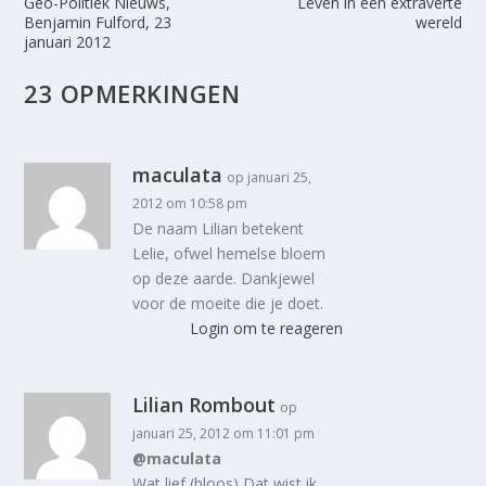
Geo-Politiek Nieuws,
Leven in een extraverte
Benjamin Fulford, 23
wereld
januari 2012
23 OPMERKINGEN
maculata
op januari 25,
2012 om 10:58 pm
De naam Lilian betekent
Lelie, ofwel hemelse bloem
op deze aarde. Dankjewel
voor de moeite die je doet.
Login om te reageren
Lilian Rombout
op
januari 25, 2012 om 11:01 pm
@maculata
Wat lief (bloos) Dat wist ik