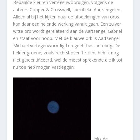
Bepaalde kleuren vertegenwoordigen, volgens de
auteurs Cooper & Crosswell, specifieke Aartsengelen.
Alleen al bij het kijken naar de afbeeldingen van orbs
kan daar een helende werking vanuit gaan. Een zuiver
witte orb wordt gerelateerd aan de Aartsengel Gabriël
en staat voor hoop. Met de blauwe orb is Aartsengel
Michael vertegenwoordigd en geeft bescherming. De
helder groene, zoals rechtsboven te zien, heb ik nog
niet geïdentificeerd, wel de meest sprekende die ik tot
nu toe heb mogen vastleggen.
Links de