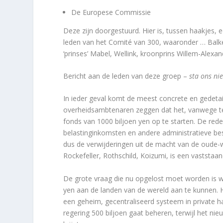
De Europese Commissie
Deze zijn doorgestuurd. Hier is, tussen haakjes, e
leden van het Comité van 300, waaronder … Balken
‘prinses’ Mabel, Wellink, kroonprins Willem-Alexan
Bericht aan de leden van deze groep –
sta ons nie
In ieder geval komt de meest concrete en gedetail
overheidsambtenaren zeggen dat het, vanwege te
fonds van 1000 biljoen yen op te starten. De red
belastinginkomsten en andere administratieve be
dus de verwijderingen uit de macht van de oude-
Rockefeller, Rothschild, Koizumi, is een vaststaand
De grote vraag die nu opgelost moet worden is w
yen aan de landen van de wereld aan te kunnen. Het
een geheim, gecentraliseerd systeem in private h
regering 500 biljoen gaat beheren, terwijl het ni