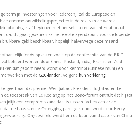
nge-termijn Investeringen voor Iedereen), zal de Europese en
 de enorme ontwikkelingsprojecten in de rest van de wereld
klein planningsstaf beginnen met het selecteren van internationaal
t dat dit gaat gebeuren zal het eerste agendapunt voor de lopende
 bruikbare geld beschikbaar, hopelijk halverwege deze maand.
nafhankelijk fonds opzetten zoals op de conferentie van de BRIC-
zal beheerd worden door China, Rusland, India, Brazilië en Zuid-
 gebruiken dat gedomineerd wordt door Renminbi (Chinese munt) en
 samenwerken met de
G20-landen
, volgens
hun verklaring
.
ite geeft aan dat premier Wen Jiabao, President Hu Jintao en Le
 de toespraak van Le Keqiang op het Boao-forum onthult dat hij to
hijnlijk een compromiskandidaat is tussen facties achter de
en dat de baas van de Chongqing-partij gesteund werd door Henry
rtegenwoordigt. Ongetwijfeld werd hem de baan van dictator van Chin
g.