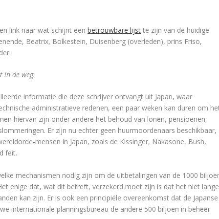
en link naar wat schijnt een
betrouwbare lijst
te zijn van de huidige
ende, Beatrix, Bolkestein, Duisenberg (overleden), prins Friso,
der.
t in de weg.
leerde informatie die deze schrijver ontvangt uit Japan, waar
chnische administratieve redenen, een paar weken kan duren om he
enen hiervan zijn onder andere het behoud van lonen, pensioenen,
slommeringen. Er zijn nu echter geen huurmoordenaars beschikbaar,
wereldorde-mensen in Japan, zoals de Kissinger, Nakasone, Bush,
 feit.
elke mechanismen nodig zijn om de uitbetalingen van de 1000 biljoe
 enige dat, wat dit betreft, verzekerd moet zijn is dat het niet lange
anden kan zijn. Er is ook een principiële overeenkomst dat de Japanse
euwe internationale planningsbureau de andere 500 biljoen in beheer