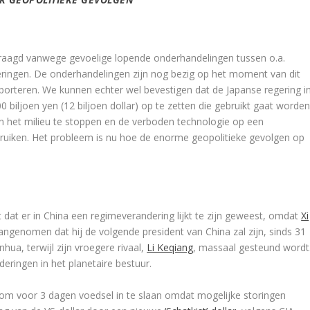
raagd vanwege gevoelige lopende onderhandelingen tussen o.a.
ringen. De onderhandelingen zijn nog bezig op het moment van dit
pporteren. We kunnen echter wel bevestigen dat de Japanse regering i
biljoen yen (12 biljoen dollar) op te zetten die gebruikt gaat worde
n het milieu te stoppen en de verboden technologie op een
uiken. Het probleem is nu hoe de enorme geopolitieke gevolgen op
t dat er in China een regimeverandering lijkt te zijn geweest, omdat
Xi
ngenomen dat hij de volgende president van China zal zijn, sinds 31
hua, terwijl zijn vroegere rivaal,
Li Keqiang
, massaal gesteund wordt
deringen in het planetaire bestuur.
 om voor 3 dagen voedsel in te slaan omdat mogelijke storingen