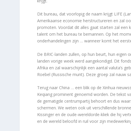
krijgt.
Dit bureau, dat voorlopig de naam krijgt LIFE (La
Amerikaanse economie herstructureren en zal ook
promoten. Voordat dit alles gaat starten zal een 
talent om het bureau te bemannen. Op het momen
onderhandelingen zijn … wanneer komt het eerste
De BRIC-landen zullen, op hun beurt, hun eigen o
landen vorige week werd aangekondigd. Dit fonds 
Afrika en zal waarschijnlijk een aantal valuta’s
Roebel (Russische munt). Deze groep zal nauw
Terug naar China … een blik op de Xinhua nieuwss
Keqiang prominent genoemd worden. De tekst van
de gematigde centrumpartij behoort en dus waarsc
schermen. We weten ook uit verschillende bronn
Kissinger en de oude-wereldorde-kliek die hij ve
en de wereld beloofd in ruil voor zijn medewerkin