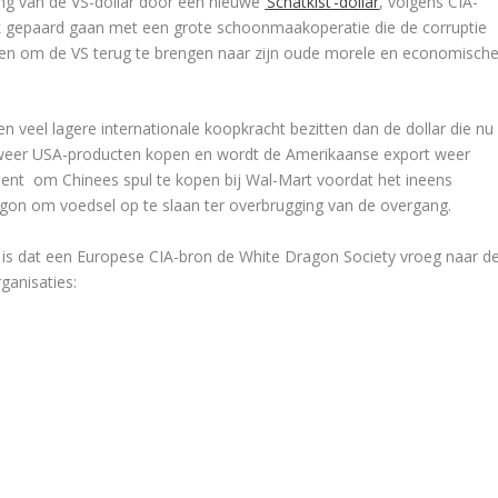
ng van de VS-dollar door een nieuwe
‘Schatkist’-dollar
, volgens CIA-
lijk gepaard gaan met een grote schoonmaakoperatie die de corruptie
en om de VS terug te brengen naar zijn oude morele en economisch
een veel lagere internationale koopkracht bezitten dan de dollar die nu
 weer USA-producten kopen en wordt de Amerikaanse export weer
ent om Chinees spul te kopen bij Wal-Mart voordat het ineens
agon om voedsel op te slaan ter overbrugging van de overgang.
n is dat een Europese CIA-bron de White Dragon Society vroeg naar d
ganisaties: