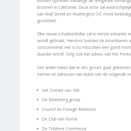
kunnen optreden vanwege de dreigende vervangi
bronnen in Californië. Deze actie zal waarschijn
van Wall Street en Washington DC moet beëindig
grootheid.
Elke nieuw schatkistdollar zal in eerste instantie 
wordt gebruikt. Hierdoor kunnen de Amerikanen
concurrerend. Het is nu misschien een goed mom
duurder wordt. Volg ook het advies van het Pent
Een ander teken dat er iets groots gaat gebeure
namen en adressen van leden van de volgende or
Het Comité van 300
De Bilderberg groep
Council on Foreign Relations
De Club van Rome
De Trilatere Commissie