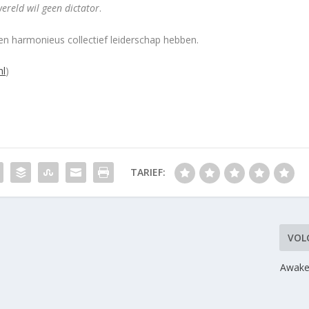
ereld wil geen dictator
.
en harmonieus collectief leiderschap hebben.
nl
)
TARIEF:
VOL
Awake