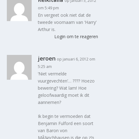
op januari 5, 2012
om 5:49 pm
En vergeet ook niet dat de
tweede voornaam van ‘Harry’
Arthur is.
Login om te reageren
jeroen
op januari 6, 2012 om
5:25 am
‘Niet vermelde
vuurgevechten’… ???? Hoezo
bewering? Wat lam! Hoe
geloofwaardig moet ik dit
aannemen?
Ik begin te vermoeden dat
Benjamin Fulford een soort
van Baron von
MÃ¼nchhausen is die op z’n