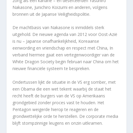
zong als een kanarie – en deserteerden Yasuhiro
Nakasone, Junichiro Koizumi en anderen, volgens
bronnen uit de Japanse Veiligheidspolitie.
De machtbasis van Nakasone is inmiddels sterk
uitgehold. De nieuwe agenda van 2012 voor Oost-Azië
is nu – Japanse onafhankelijkheid, Koreaanse
eenwording en vriendschap en respect met China, In
verband hiermee gaat een vertegenwoordiger van de
White Dragon Society begin februari naar China om het
nieuwe financiële systeem te bespreken.
Ondertussen lijkt de situatie in de VS erg somber, met
een Obama die een wet tekent waarbij de staat het
recht heeft de burgers van de VS op Amerikaans
grondgebied zonder proces vast te houden. Het
Pentagon weigerde hierop te reageren en de
grondwettelijke orde te herstellen. De corporate media
blijft stompzinnige leugens en onzin uitkramen.