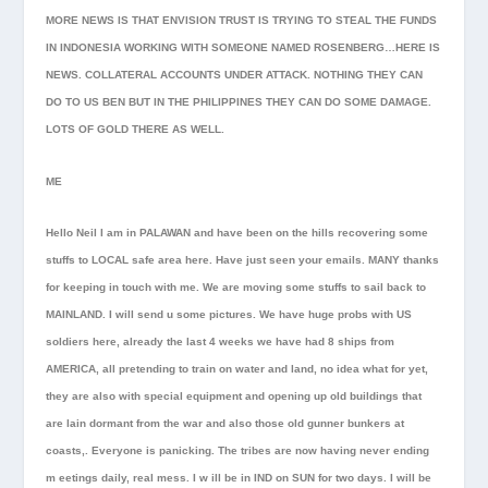
MORE NEWS IS THAT ENVISION TRUST IS TRYING TO STEAL THE FUNDS
IN INDONESIA WORKING WITH SOMEONE NAMED ROSENBERG…HERE IS
NEWS. COLLATERAL ACCOUNTS UNDER ATTACK. NOTHING THEY CAN
DO TO US BEN BUT IN THE PHILIPPINES THEY CAN DO SOME DAMAGE.
LOTS OF GOLD THERE AS WELL.
ME
Hello Neil I am in PALAWAN and have been on the hills recovering some
stuffs to LOCAL safe area here. Have just seen your emails. MANY thanks
for keeping in touch with me. We are moving some stuffs to sail back to
MAINLAND. I will send u some pictures. We have huge probs with US
soldiers here, already the last 4 weeks we have had 8 ships from
AMERICA, all pretending to train on water and land, no idea what for yet,
they are also with special equipment and opening up old buildings that
are lain dormant from the war and also those old gunner bunkers at
coasts,. Everyone is panicking. The tribes are now having never ending
m eetings daily, real mess. I w ill be in IND on SUN for two days. I will be