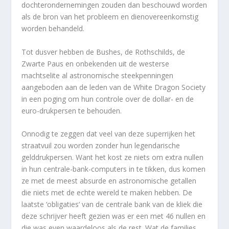
dochterondernemingen zouden dan beschouwd worden
als de bron van het probleem en dienovereenkomstig
worden behandeld.
Tot dusver hebben de Bushes, de Rothschilds, de
Zwarte Paus en onbekenden uit de westerse
machtselite al astronomische steekpenningen
aangeboden aan de leden van de White Dragon Society
in een poging om hun controle over de dollar- en de
euro-drukpersen te behouden.
Onnodig te zeggen dat veel van deze superrijken het
straatvuil zou worden zonder hun legendarische
gelddrukpersen. Want het kost ze niets om extra nullen
in hun centrale-bank-computers in te tikken, dus komen
ze met de meest absurde en astronomische getallen
die niets met de echte wereld te maken hebben. De
laatste ‘obligaties’ van de centrale bank van de kliek die
deze schrijver heeft gezien was er een met 46 nullen en
die was even waardeloos als de rest. Wat de families