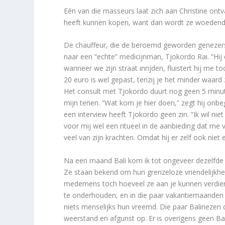
Eén van die masseurs laat zich aan Christine ontv
heeft kunnen kopen, want dan wordt ze woedend,
De chauffeur, die de beroemd geworden genezers
naar een “echte” medicijnman, Tjokordo Rai. “Hij d
wanneer we zijn straat inrijden, fluistert hij me to
20 euro is wel gepast, tenzij je het minder waard 
Het consult met Tjokordo duurt nog geen 5 minut
mijn tenen. “Wat kom je hier doen,” zegt hij onbe
een interview heeft Tjokordo geen zin. “Ik wil nie
voor mij wel een ritueel in de aanbieding dat me 
veel van zijn krachten. Omdat hij er zelf ook niet ec
Na een maand Bali kom ik tot ongeveer dezelfde co
Ze staan bekend om hun grenzeloze vriendelijkheid
medemens toch hoeveel ze aan je kunnen verdiene
te onderhouden, en in die paar vakantiemaanden
niets menselijks hun vreemd. Die paar Balinezen 
weerstand en afgunst op. Er is overigens geen Ba