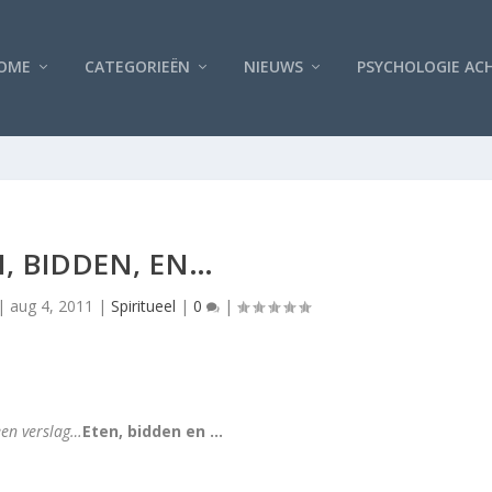
OME
CATEGORIEËN
NIEUWS
PSYCHOLOGIE AC
, BIDDEN, EN…
|
aug 4, 2011
|
Spiritueel
|
0
|
een verslag…
Eten, bidden en …