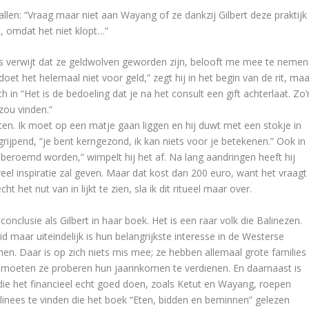
allen: “Vraag maar niet aan Wayang of ze dankzij Gilbert deze praktijk
 omdat het niet klopt…”
 verwijt dat ze geldwolven geworden zijn, belooft me mee te nemen
oet het helemaal niet voor geld,” zegt hij in het begin van de rit, maa
ch in “Het is de bedoeling dat je na het consult een gift achterlaat. Zo’
zou vinden.”
en. Ik moet op een matje gaan liggen en hij duwt met een stokje in
grijpend, “je bent kerngezond, ik kan niets voor je betekenen.” Ook in
t beroemd worden,” wimpelt hij het af. Na lang aandringen heeft hij
veel inspiratie zal geven. Maar dat kost dan 200 euro, want het vraagt
ht het nut van in lijkt te zien, sla ik dit ritueel maar over.
nclusie als Gilbert in haar boek. Het is een raar volk die Balinezen.
 maar uiteindelijk is hun belangrijkste interesse in de Westerse
n. Daar is op zich niets mis mee; ze hebben allemaal grote families
 moeten ze proberen hun jaarinkomen te verdienen. En daarnaast is
die het financieel echt goed doen, zoals Ketut en Wayang, roepen
linees te vinden die het boek “Eten, bidden en beminnen” gelezen