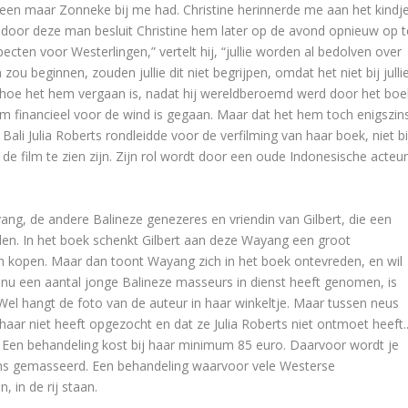
 alleen maar Zonneke bij me had. Christine herinnerde me aan het kindj
 door deze man besluit Christine hem later op de avond opnieuw op t
pecten voor Westerlingen,” vertelt hij, “jullie worden al bedolven over
 zou beginnen, zouden jullie dit niet begrijpen, omdat het niet bij julli
 hoe het hem vergaan is, nadat hij wereldberoemd werd door het boe
em financieel voor de wind is gegaan. Maar dat het hem toch enigszin
 Bali Julia Roberts rondleidde voor de verfilming van haar boek, niet bi
de film te zien zijn. Zijn rol wordt door een oude Indonesische acteu
ang, de andere Balineze genezeres en vriendin van Gilbert, die een
den. In het boek schenkt Gilbert aan deze Wayang een groot
n kopen. Maar dan toont Wayang zich in het boek ontevreden, en wil
 nu een aantal jonge Balineze masseurs in dienst heeft genomen, is
Wel hangt de foto van de auteur in haar winkeltje. Maar tussen neus
t haar niet heeft opgezocht en dat ze Julia Roberts niet ontmoet heeft.
. Een behandeling kost bij haar minimum 85 euro. Daarvoor wordt je
gens gemasseerd. Een behandeling waarvoor vele Westerse
 in de rij staan.