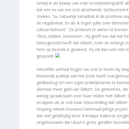
terwijl ik als bewijs van mijn voortplantingsdrift
dat een ex van me ooit aborteerde. Gefascineerd
zoeken. “Ja, natuurlijk benadruk ik de positieve as
de negativiteit. En als ik tegen jullie over demonen
cultuur behoort.” Ze probeert te weten te komen
“Eten, bidden, beminnen”. Hij geeft toe dat het h
teleurgesteld heeft dat Gilbert, toen ze onlangs in
hem op bezoek is geweest. Hij zal dan ook niet in 
gespeeld.
Hetzelfde verhaal krijgen we ook te horen bij Way
bloeiende praktijk aan het boek heeft overgehou
geldbedrag om een eigen praktijkruimte te kunne
alsmaar meer geld van Gilbert. De genezeres, die
weinig spraakzaam over haar relatie met Gilbert. 
en lippen uit ze ook haar teleurstelling dat Gilber
Wayang rekent trouwens helemaal pittige prijzen
dan wel gelijktijdig door 4 knappe Balineze jon
singelvrouwen die Ubud in grote getallen bezoeken,