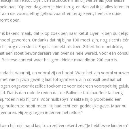
edicijnman Ketut Liyer. Een stokoude man bij wie ze als journaliste
d had; “Op een dag kom je hier terug, en dan zal ik je alles leren, i
af aan die voorspelling gehoorzaamt en terug keert, heeft de oude
 komt doen.
ik bekend maak, dat ik op zoek ben naar Ketut Liyer. Ik ben duidelijk
ymbool geworden. Ondanks dat hij bijna 100 moet zijn, nog slechts éé
n hij nog even slecht Engels spreekt als toen Gilbert hem ontdekte,
 laat een stoet bewonderaars van over de hele wereld. Voor een consul
de Balinese context waar het gemiddelde maandloon 200 euro is.
andacht waar hij, en vooral zij op hoopt. Want het zijn vooral vrouwe
wie hij zich gewillig laat fotograferen. Zijn consult bestaat uit
 ogen ongeveer dezelfde toekomst; voor iedereen voorspelt hij geluk
jd. Dat is dan ook de reden dat de Balinese taxichauffeur lacherig
j, “toen hielp hij ons. Voor huilbaby’s maakte hij bijvoorbeeld een
ng, huilden ze nooit meer. Hij had echt een goddelijke gave. Maar nu
e verloren. Hij zegt tegen iedereen hetzelfde.”
toen hij mijn hand las, toch zelfverzekerd zei: “Je hebt twee kinderen”