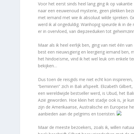
Voor het eerst sinds heel lang ging ik op vakanti
naar een eeuwenoud mysterie, geen plekken bezo
met iemand met wie ik absoluut wilde spreken. Gew
werd ik al ongeduldig. Wanhopig speurde ik in de 
er in overvloed, van diepzeeduiken tot geheimz
Maar als ik heel eerlijk ben, ging van niet één van 
best een nieuwsgierig en leergierig iemand ben, 
het hindoeïsme, vind ik het wel leuk om enkele 
bekijken…
Dus toen de reisgids me niet echt kon inspireren,
“beminnen” zich in Bali afspeelt. Elizabeth Gilber
een wereldwijde bestseller werd, is Ubud, het Bal
Azië geworden. Hoe klein het stadje ook is, je ku
zijn de Amerikaanse, Australische en Europese he
aanbieden aan de pelgrims en toeristen.
Maar de meeste bezoekers, zoals ik, willen natuurl