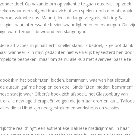
e zonder doel. Op vakantie om op vakantie te gaan dus. Niet op zoek
eken waar een volgend boek zich af zou spelen, noch een afspraak
oon, vakantie dus. Maar tijdens de lange vliegreis, richting Bali,
reisgids naar interessante bezienswaardigheden en ervaringen. Die zij
innige watertempels bewoond een slangengod.
deze attracties mijn hart echt sneller slaan. Ik bedoel, ik geloof dat ik
maar wanneer ik in mijn gedachten niet werkelijk begeesterd ben door
tempels te bezoeken, maar om ze nu alle 400 met evenveel passie te
 dook ik in het boek “Eten, bidden, beminnen”, waarvan het slotstuk
t, de auteur, gaf me hoop en een doel. Sinds “Eten, bidden, beminnen”
inese stadje waar Gilbert’s boek zich afspeelt, het Glastonbury van
nt er alle new age therapieën volgen die je maar dromen kunt. Talloos
alers die in Ubud zijn neergestreken en workshops en sessies
ijk “the real thing”; een authentieke Balinese medicijnman. In haar