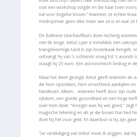
boek beschrijft Gilbert haar vriendschap met de m
ooit een workshop volgde en die haar toen voorspel
ruil voor Engelse lessen.” Wanneer ze echter bra
medicijnman geen idee meer wie ze is en wat ze
De Balinese taxichauffeurs doen lacherig wanneer 
niet de enige. Ketut Liyer is inmiddels een sekss
triangelvormige tand in zijn bovenkaak bengelt, e
ontvangt hij van ’s ochtends vroeg tot ’s avonds
vraagt hij 25 euro. Een astronomisch bedrag in 
Maar het dient gezegd; Ketut geeft iedereen de a
die hem opzoeken, hem smachtend aankijken en met 
handlezen. Alleen… iedereen heeft door zijn oude
rijkdom, een goede gezondheid en een hoge leefti
over hem doet. “Vroeger was hij wel goed,” zegt hi
magische tekening en als je die boven hun bed hi
doet hij het voor geld. En daardoor is hij zijn gav
Ter verdediging van Ketut moet ik zeggen, dat hij 