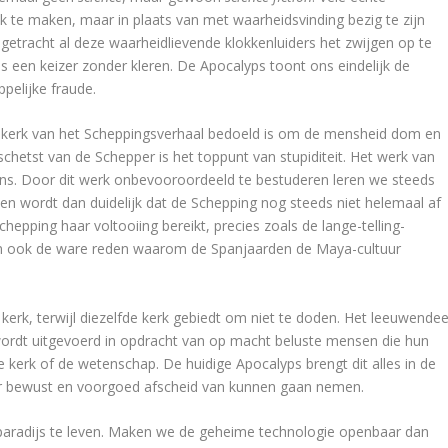
k te maken, maar in plaats van met waarheidsvinding bezig te zijn
etracht al deze waarheidlievende klokkenluiders het zwijgen op te
s een keizer zonder kleren. De Apocalyps toont ons eindelijk de
elijke fraude.
e kerk van het Scheppingsverhaal bedoeld is om de mensheid dom en
chetst van de Schepper is het toppunt van stupiditeit. Het werk van
ons. Door dit werk onbevooroordeeld te bestuderen leren we steeds
n wordt dan duidelijk dat de Schepping nog steeds niet helemaal af
chepping haar voltooiing bereikt, precies zoals de lange-telling-
dan ook de ware reden waarom de Spanjaarden de Maya-cultuur
erk, terwijl diezelfde kerk gebiedt om niet te doden. Het leeuwendee
ordt uitgevoerd in opdracht van op macht beluste mensen die hun
e kerk of de wetenschap. De huidige Apocalyps brengt dit alles in de
r bewust en voorgoed afscheid van kunnen gaan nemen.
n paradijs te leven. Maken we de geheime technologie openbaar dan