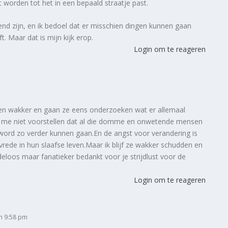
t worden tot het in een bepaald straatje past.
nd zijn, en ik bedoel dat er misschien dingen kunnen gaan
 Maar dat is mijn kijk erop.
Login om te reageren
en wakker en gaan ze eens onderzoeken wat er allemaal
an me niet voorstellen dat al die domme en onwetende mensen
word zo verder kunnen gaan.En de angst voor verandering is
rede in hun slaafse leven.Maar ik blijf ze wakker schudden en
deloos maar fanatieker bedankt voor je strijdlust voor de
Login om te reageren
m 9:58 pm