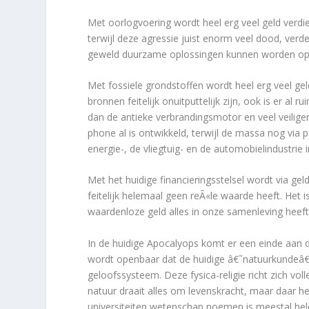
Met oorlogvoering wordt heel erg veel geld verdi
terwijl deze agressie juist enorm veel dood, verd
geweld duurzame oplossingen kunnen worden op
Met fossiele grondstoffen wordt heel erg veel gel
bronnen feitelijk onuitputtelijk zijn, ook is er al
dan de antieke verbrandingsmotor en veel veiliger 
phone al is ontwikkeld, terwijl de massa nog via 
energie-, de vliegtuig- en de automobielindustrie
Met het huidige financieringsstelsel wordt via gel
feitelijk helemaal geen reÃ«le waarde heeft. Het i
waardenloze geld alles in onze samenleving heef
In de huidige Apocalyops komt er een einde aan d
wordt openbaar dat de huidige â€˜natuurkundeâ€
geloofssysteem. Deze fysica-religie richt zich v
natuur draait alles om levenskracht, maar daar
universiteiten wetenschap noemen is meestal h