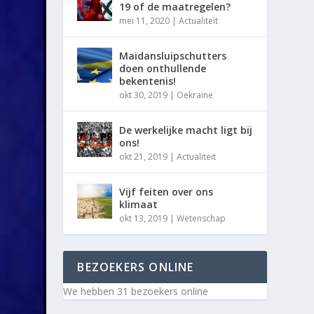
19 of de maatregelen?
mei 11, 2020
|
Actualiteit
Maidansluipschutters
doen onthullende
bekentenis!
okt 30, 2019
|
Oekraïne
De werkelijke macht ligt bij
ons!
okt 21, 2019
|
Actualiteit
Vijf feiten over ons
klimaat
okt 13, 2019
|
Wetenschap
BEZOEKERS ONLINE
We hebben 31 bezoekers online