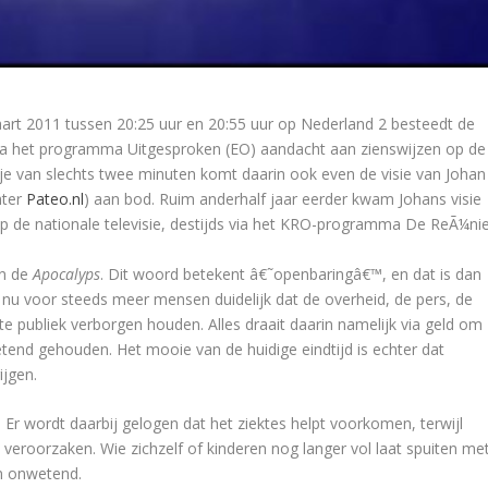
rt 2011 tussen 20:25 uur en 20:55 uur op Nederland 2 besteedt de
a het programma Uitgesproken (EO) aandacht aan zienswijzen op de
ukje van slechts twee minuten komt daarin ook even de visie van Johan
hter
Pateo.nl
) aan bod. Ruim anderhalf jaar eerder kwam Johans visie
p de nationale televisie, destijds via het KRO-programma De ReÃ¼nie
an de
Apocalyps
. Dit woord betekent â€˜openbaringâ€™, en dat is dan
nu voor steeds meer mensen duidelijk dat de overheid, de pers, de
e publiek verborgen houden. Alles draait daarin namelijk via geld om
d gehouden. Het mooie van de huidige eindtijd is echter dat
ijgen.
. Er wordt daarbij gelogen dat het ziektes helpt voorkomen, terwijl
veroorzaken. Wie zichzelf of kinderen nog langer vol laat spuiten me
en onwetend.