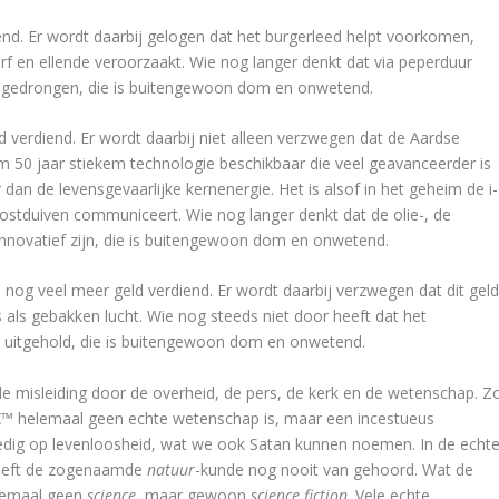
end. Er wordt daarbij gelogen dat het burgerleed helpt voorkomen,
erf en ellende veroorzaakt. Wie nog langer denkt dat via peperduur
gedrongen, die is buitengewoon dom en onwetend.
d verdiend. Er wordt daarbij niet alleen verzwegen dat de Aardse
 ruim 50 jaar stiekem technologie beschikbaar die veel geavanceerder is
dan de levensgevaarlijke kernenergie. Het is alsof in het geheim de i-
postduiven communiceert. Wie nog langer denkt dat de olie-, de
 innovatief zijn, die is buitengewoon dom en onwetend.
d nog veel meer geld verdiend. Er wordt daarbij verzwegen dat dit gel
s als gebakken lucht. Wie nog steeds niet door heeft dat het
t uitgehold, die is buitengewoon dom en onwetend.
e misleiding door de overheid, de pers, de kerk en de wetenschap. Z
™ helemaal geen echte wetenschap is, maar een incestueus
olledig op levenloosheid, wat we ook Satan kunnen noemen. In de echt
 heeft de zogenaamde
natuur
-kunde nog nooit van gehoord. Wat de
elemaal geen
science
, maar gewoon
science fiction
. Vele echte