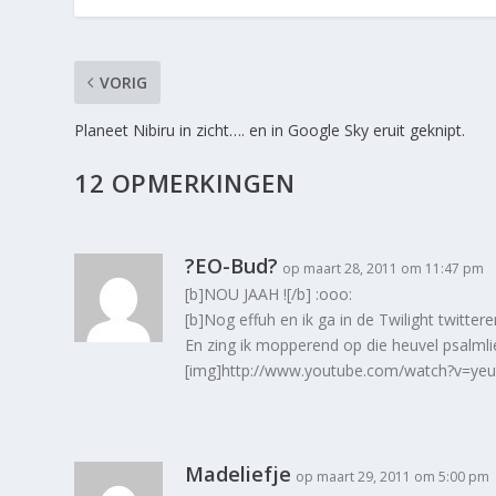
VORIG
Planeet Nibiru in zicht…. en in Google Sky eruit geknipt.
12 OPMERKINGEN
?EO-Bud?
op maart 28, 2011 om 11:47 pm
[b]NOU JAAH ![/b] :ooo:
[b]Nog effuh en ik ga in de Twilight twitter
En zing ik mopperend op die heuvel psalmlie
[img]http://www.youtube.com/watch?v=yeu
Madeliefje
op maart 29, 2011 om 5:00 pm