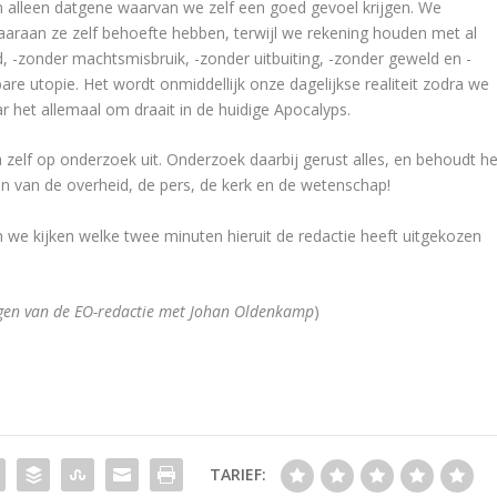
 alleen datgene waarvan we zelf een goed gevoel krijgen. We
aaraan ze zelf behoefte hebben, terwijl we rekening houden met al
 -zonder machtsmisbruik, -zonder uitbuiting, -zonder geweld en -
re utopie. Het wordt onmiddellijk onze dagelijkse realiteit zodra we
r het allemaal om draait in de huidige Apocalyps.
 zelf op onderzoek uit. Onderzoek daarbij gerust alles, en behoudt he
en van de overheid, de pers, de kerk en de wetenschap!
ten we kijken welke twee minuten hieruit de redactie heeft uitgekozen
ngen van de EO-redactie met Johan Oldenkamp
)
TARIEF: