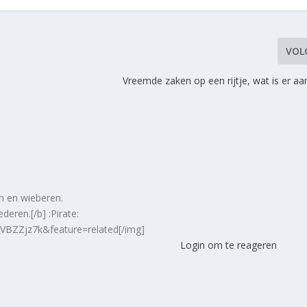
VOL
Vreemde zaken op een rijtje, wat is er a
en en wieberen.
deren.[/b] :Pirate:
VBZZjz7k&feature=related[/img]
Login om te reageren