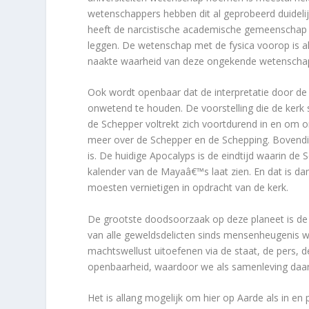
wetenschappers hebben dit al geprobeerd duidelij
heeft de narcistische academische gemeenschap g
leggen. De wetenschap met de fysica voorop is al
naakte waarheid van deze ongekende wetenschapp
Ook wordt openbaar dat de interpretatie door d
onwetend te houden. De voorstelling die de kerk s
de Schepper voltrekt zich voortdurend in en om 
meer over de Schepper en de Schepping. Bovendie
is. De huidige Apocalyps is de eindtijd waarin de S
kalender van de Mayaâ€™s laat zien. En dat is 
moesten vernietigen in opdracht van de kerk.
De grootste doodsoorzaak op deze planeet is de k
van alle geweldsdelicten sinds mensenheugenis w
machtswellust uitoefenen via de staat, de pers, d
openbaarheid, waardoor we als samenleving daa
Het is allang mogelijk om hier op Aarde als in e