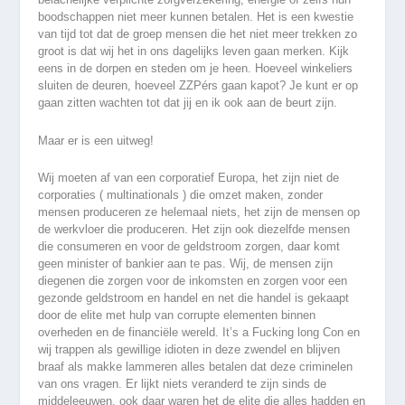
boodschappen niet meer kunnen betalen. Het is een kwestie
van tijd tot dat de groep mensen die het niet meer trekken zo
groot is dat wij het in ons dagelijks leven gaan merken. Kijk
eens in de dorpen en steden om je heen. Hoeveel winkeliers
sluiten de deuren, hoeveel ZZPérs gaan kapot? Je kunt er op
gaan zitten wachten tot dat jij en ik ook aan de beurt zijn.
Maar er is een uitweg!
Wij moeten af van een corporatief Europa, het zijn niet de
corporaties ( multinationals ) die omzet maken, zonder
mensen produceren ze helemaal niets, het zijn de mensen op
de werkvloer die produceren. Het zijn ook diezelfde mensen
die consumeren en voor de geldstroom zorgen, daar komt
geen minister of bankier aan te pas. Wij, de mensen zijn
diegenen die zorgen voor de inkomsten en zorgen voor een
gezonde geldstroom en handel en net die handel is gekaapt
door de elite met hulp van corrupte elementen binnen
overheden en de financiële wereld. It’s a Fucking long Con en
wij trappen als gewillige idioten in deze zwendel en blijven
braaf als makke lammeren alles betalen dat deze criminelen
van ons vragen. Er lijkt niets veranderd te zijn sinds de
middeleeuwen, ook daar waren het de elite die alles hadden en