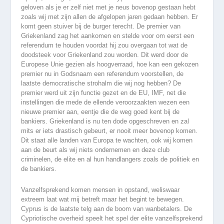
geloven als je er zelf niet met je neus bovenop gestaan hebt
zoals wij met zijn allen de afgelopen jaren gedaan hebben. Er
komt geen stuiver bij de burger terecht. De premier van
Griekenland zag het aankomen en stelde voor om eerst een
referendum te houden voordat hij zou overgaan tot wat de
doodsteek voor Griekenland zou worden. Dit werd door de
Europese Unie gezien als hoogverraad, hoe kan een gekozen
premier nu in Godsnaam een referendum voorstellen, de
laatste democratische strohalm die wij nog hebben? De
premier werd uit zijn functie gezet en de EU, IMF, net die
instellingen die mede de ellende veroorzaakten wezen een
nieuwe premier aan, eentje die de weg goed kent bij de
bankiers. Griekenland is nu ten dode opgeschreven en zal
mits er iets drastisch gebeurt, er nooit meer bovenop komen.
Dit staat alle landen van Europa te wachten, ook wij komen
aan de beurt als wij niets ondernemen en deze club
criminelen, de elite en al hun handlangers zoals de politiek en
de bankiers.
Vanzelfsprekend komen mensen in opstand, weliswaar
extreem laat wat mij betreft maar het begint te bewegen.
Cyprus is de laatste telg aan de boom van wanbetalers. De
Cypriotische overheid speelt het spel der elite vanzelfsprekend