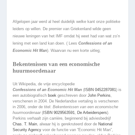
Afgelopen jaar werd al heel duidelijk welke kant onze politieke
leiders op willen. De premier van Griekenland wilde geen
nieuwe leningen van het IMF omdat hij weet had van wat zo’n
lening met een land kan doen. ( Lees
Confessions of an
Economic Hit Man
). Waarvan nu een korte uitleg;
Bekentenissen van een economische
huurmoordenaar
Uit Wikipedia, de vrije encyclopedie
Confessions of an Economic Hit Man
(
ISBN 0452287081
) is
een autobiografisch
boek
geschreven door
John Perkins
,
verschenen in 2004. De Nederlandse vertaling is verschenen
in 2006, onder de titel:
Bekentenissen van een economische
huurmoordenaar
(
ISBN 9029563591
,
De Arbeiderspers
).
Perkins verhaalt zijn carrière, beginnend bij adviesbedrijf
Chas. T. Main
, alwaar hij is gerekruteerd door de
National
Security Agency
voor de functie van “Economic Hit Man”,