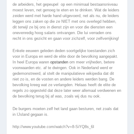
de arbeiders, het gepeupel op een minimaal bestaansniveau
moest leven, net genoeg te eten en te drinken. Wat de leiders
zeiden werd met harde hand uitgevoerd, net als nu, de leiders
leggen ons zaken op die ze NIET met ons overlegd hebben,
dit terwijl ze bij ons in dienst zijn en voor die diensten een
onevenredig hoog salaris ontvangen. Die lui verraden ons
recht in ons gezicht en gaan voor zichzelf, voor zelfverrijking!
Enkele eeuwen geleden deden soortgelijke toestanden zich
voor in Europa en werd de elite door de bevolking aangepakt.
In heel Europa waren
opstanden
om meer vrijheden, betere
voorwaarden etc. af te dwingen. Ook in Nederland werd er
gedemonstreerd, al stelt de manipulatieve wikipedia dat dit
niet zo is, en de vosten en andere leiders werden bang. De
bevolking kreeg wat ze verlangden. Helaas heeft de elite de
regels zo opgesteld dat deze later weer allemaal verdwenen en
de bevolking terug bij af was, zoals wij dus nu ook.
De burgers moeten zelf het land gaan besturen, net zoals dat
in IJsland gegaan is.
http://www.youtube.com/watch?v=8-SiYQ8s_6I