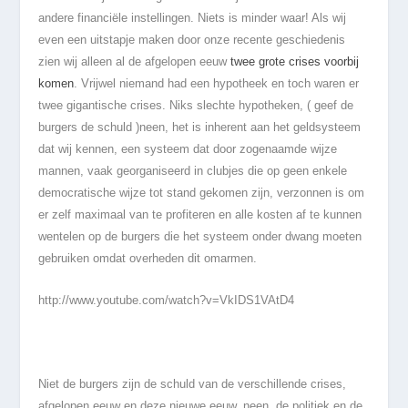
andere financiële instellingen. Niets is minder waar! Als wij
even een uitstapje maken door onze recente geschiedenis
zien wij alleen al de afgelopen eeuw
twee grote crises voorbij
komen
. Vrijwel niemand had een hypotheek en toch waren er
twee gigantische crises. Niks slechte hypotheken, ( geef de
burgers de schuld )neen, het is inherent aan het geldsysteem
dat wij kennen, een systeem dat door zogenaamde wijze
mannen, vaak georganiseerd in clubjes die op geen enkele
democratische wijze tot stand gekomen zijn, verzonnen is om
er zelf maximaal van te profiteren en alle kosten af te kunnen
wentelen op de burgers die het systeem onder dwang moeten
gebruiken omdat overheden dit omarmen.
http://www.youtube.com/watch?v=VkIDS1VAtD4
Niet de burgers zijn de schuld van de verschillende crises,
afgelopen eeuw en deze nieuwe eeuw, neen, de politiek en de