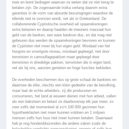
mee en leent bedragen waarvan ze weten dat ze niet terug te
betalen zijn. De zogenaamde troika verlang daarom extra
garanties in de vorm van absurde bezuinigingen waardoor de
ellende niet te overzien wordt, net als in Griekenland. De
collaborerende Cypriotische overheid wil spaarrekeningen
extra belasten en daarop haalden de inwoners massaal hun
geld van de banken, een ware bankrun dus, en dat mag niet
gebeuren dus werden de spaarrekeningen bevroren en kunnen
de Cyprioten niet meer bij hun eigen geld. Misdaad van het
hoogste en smerigste niveau, misdaad gepleegd, niet door
terroristen in camouflagepakken maar gepleegd door
terroristen in driedelige pakken, terroristen die in eigen land,
net als bij ons, aanzien genieten en hoge functies bekleden.
De overheden beschermen dus op grote schaal de bankiers en
daarmee de elite, slechts een klein gedeelte van de bevolking,
maar laat de echte arbeiders, zij die produceren en
consumeren, het land al eeuwen dienen met hun arbeid, vallen
als een baksteen en belast ze daarbovenop elk jaar meer, zo
zeer zelfs dat momenteel al zo’n 100.000 gezinnen hun
hypotheeklasten niet meer kunnen voldoen en 1 miljoen
mensen zelfs hun huur niet meer kunnen betalen. Daarnaast
heb je nog honderdduizenden die andere zaken zoals de
belachelijke verplichte zorgverzekering, energie of zelfs hun