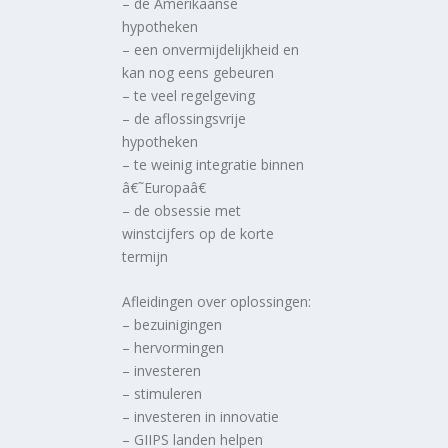
– de Amerikaanse
hypotheken
– een onvermijdelijkheid en
kan nog eens gebeuren
– te veel regelgeving
– de aflossingsvrije
hypotheken
– te weinig integratie binnen
â€˜Europaâ€
– de obsessie met
winstcijfers op de korte
termijn
Afleidingen over oplossingen:
– bezuinigingen
– hervormingen
– investeren
– stimuleren
– investeren in innovatie
– GIIPS landen helpen