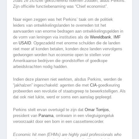
zoals ze zichzelf gekscherend noemen zouden, aldus Perkins.
Zijn officiële functiebenaming was “Chief economist”.
Naar eigen zeggen was het Perkins’ taak om de politiek
leiders van ontwikkelingslanden te overreden tot het
aanvaarden van enorme bedragen aan ontwikkelingsgelden in
de vorm van leningen via instituties als de
Wereldbank
,
IMF
en
USAID
. Opgezadeld met enorme schulden die de landen
niet meer af konden betalen, konden deze landen vervolgens
gedwongen worden hun economie open te stellen voor
Amerikaanse bedrijven die grondstoffen of goedkope
arbeidskrachten nodig hadden.
Indien deze plannen niet werkten, alsdus Perkins, werden de
“jakhalzen” ingeschakeld: agenten die met
CIA
-goedkeuring
probeerden een revolutie of staatsgreep te bewerkstelligen. Als
dat ook niet lukte, werd er soms een aanslag gepleegd.
Perkins stelt ervan overtuigd te zijn dat
Omar Torrijos
,
president van
Panama
, omkwam in een vliegtuigongeluk
veroorzaakt door een bom in een cassetterecorder.
Economic hit men (EHMs) are highly paid professionals who