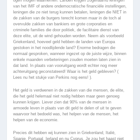
ogen mogen waarnemen. Landen krijgen zogenaamd leningen
van het IMF of andere ondemocratische financiële instellingen,
leningen die ze niet terug kunnen betalen, leningen die NIET in
de zakken van de burgers terecht komen maar in de toch al
overvulde zakken van bankiers en grote corporaties en
criminele families die door politiek, de facilitaire dienst van
deze elite, uit de wind gehouden worden. Neem als voorbeeld
Griekenland, hoeveel geld hebben de landen van Europa
gestoken in het noodlijdende land? Enorme bedragen die
normaal gesproken, wanneer ingezet op de juiste wijze, binnen
enkele maanden verbeteringen zouden moeten laten zien in
dat land. In plaats van vooruitgang wordt echter nog meer
achteruitgang geconstateerd! Waar is het geld gebleven? (
Lees nu het stukje van Perkins nog eens! ).
Het geld is verdwenen in de zakken van die mensen, de elite,
die het geld helemaal niet nodig hebben maar geen genoeg
kunnen krijgen. Liever zien dat 90% van de mensen in
armoede leven in plaats van dit geld te delen of uit te geven
waarvoor het bedoeld was, het helpen van de mensen, het
helpen van de economie.
Precies dit hebben wij kunnen zien in Griekenland, Italië,
Spanje, Portugal, Ierland en nu Cyprus. Je zou het haast niet