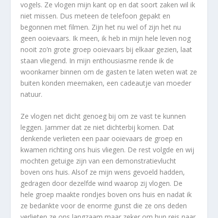
vogels. Ze vlogen mijn kant op en dat soort zaken wil ik
niet missen. Dus meteen de telefoon gepakt en
begonnen met filmen. Zijn het nu wel of zijn het nu
geen ooievaars. Ik meen, ik heb in mijn hele leven nog
nooit zo’n grote groep ooievaars bij elkaar gezien, laat
staan vliegend. In mijn enthousiasme rende ik de
woonkamer binnen om de gasten te laten weten wat ze
buiten konden meemaken, een cadeautje van moeder
natuur.
Ze vlogen net dicht genoeg bij om ze vast te kunnen
leggen. Jammer dat ze niet dichterbij komen. Dat
denkende verlieten een paar ooievaars de groep en
kwamen richting ons huis vliegen. De rest volgde en wij
mochten getuige zijn van een demonstratievlucht
boven ons huis. Alsof ze mijn wens gevoeld hadden,
gedragen door dezelfde wind waarop zij vlogen. De
hele groep maakte rondjes boven ons huis en nadat ik
ze bedankte voor de enorme gunst die ze ons deden
verlieten ze ons langzaam maar zeker om hun reis naar