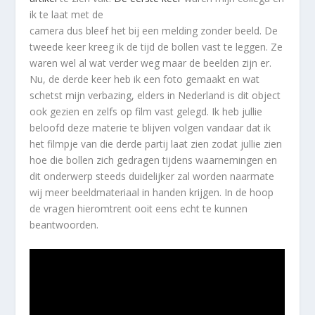
ik te laat met de
camera dus bleef het bij een melding zonder beeld. De
tweede keer kreeg ik de tijd de bollen vast te leggen. Ze
waren wel al wat verder weg maar de beelden zijn er.
Nu, de derde keer heb ik een foto gemaakt en wat
schetst mijn verbazing, elders in Nederland is dit object
ook gezien en zelfs op film vast gelegd. Ik heb jullie
beloofd deze materie te blijven volgen vandaar dat ik
het filmpje van die derde partij laat zien zodat jullie zien
hoe die bollen zich gedragen tijdens waarnemingen en
dit onderwerp steeds duidelijker zal worden naarmate
wij meer beeldmateriaal in handen krijgen. In de hoop
de vragen hieromtrent ooit eens echt te kunnen
beantwoorden.