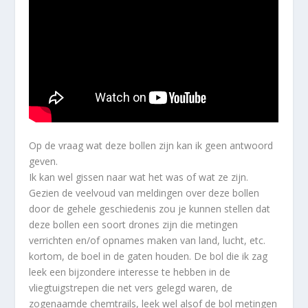
Op de vraag wat deze bollen zijn kan ik geen antwoord
geven.
Ik kan wel gissen naar wat het was of wat ze zijn.
Gezien de veelvoud van meldingen over deze bollen
door de gehele geschiedenis zou je kunnen stellen dat
deze bollen een soort drones zijn die metingen
verrichten en/of opnames maken van land, lucht, etc.
kortom, de boel in de gaten houden. De bol die ik zag
leek een bijzondere interesse te hebben in de
vliegtuigstrepen die net vers gelegd waren, de
zogenaamde chemtrails, leek wel alsof de bol metingen