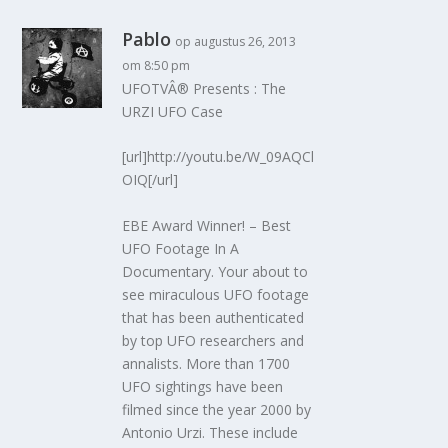
Pablo
op augustus 26, 2013
om 8:50 pm
UFOTVÂ® Presents : The
URZI UFO Case
[url]http://youtu.be/W_09AQCl
OIQ[/url]
EBE Award Winner! – Best
UFO Footage In A
Documentary. Your about to
see miraculous UFO footage
that has been authenticated
by top UFO researchers and
annalists. More than 1700
UFO sightings have been
filmed since the year 2000 by
Antonio Urzi. These include