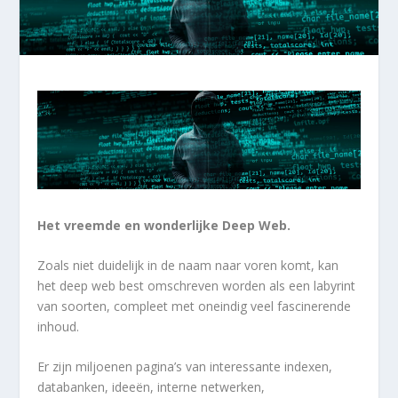
Het vreemde en wonderlijke Deep Web.
Zoals niet duidelijk in de naam naar voren komt, kan
het deep web best omschreven worden als een labyrint
van soorten, compleet met oneindig veel fascinerende
inhoud.
Er zijn miljoenen pagina’s van interessante indexen,
databanken, ideeën, interne netwerken,