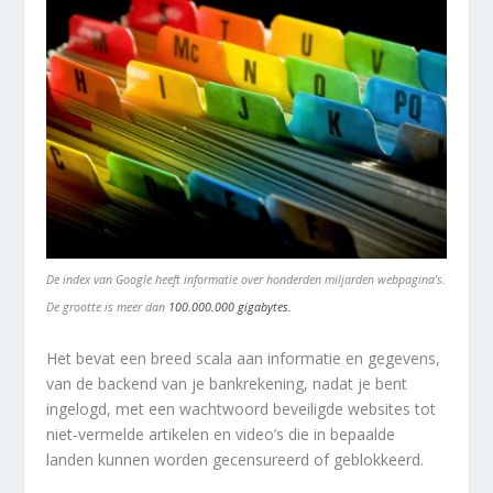
De index van Google heeft informatie over honderden miljarden webpagina’s.
De grootte is meer dan
100.000.000
gigabytes.
Het bevat een breed scala aan informatie en gegevens,
van de backend van je bankrekening, nadat je bent
ingelogd, met een wachtwoord beveiligde websites tot
niet-vermelde artikelen en video’s die in bepaalde
landen kunnen worden gecensureerd of geblokkeerd.