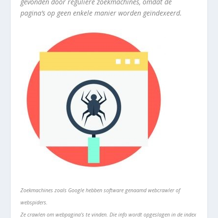
gevonden door reguliere zoekmachines, omdat de
pagina’s op geen enkele manier worden geïndexeerd.
Zoekmachines zoals Google hebben software genaamd webcrawler of
webspiders.
Ze crawlen om webpagina’s te vinden. Die info wordt opgeslagen in de index