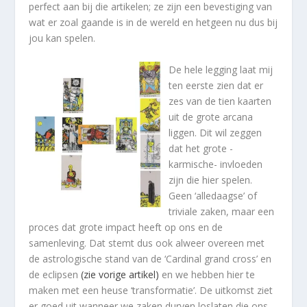
perfect aan bij die artikelen; ze zijn een bevestiging van
wat er zoal gaande is in de wereld en hetgeen nu dus bij
jou kan spelen.
De hele legging laat mij
ten eerste zien dat er
zes van de tien kaarten
uit de grote arcana
liggen. Dit wil zeggen
dat het grote -
karmische- invloeden
zijn die hier spelen.
Geen ‘alledaagse’ of
triviale zaken, maar een
proces dat grote impact heeft op ons en de
samenleving. Dat stemt dus ook alweer overeen met
de astrologische stand van de ‘Cardinal grand cross’ en
de eclipsen
(zie vorige artikel)
en we hebben hier te
maken met een heuse ‘transformatie’. De uitkomst ziet
er goed uit wanneer we zaken durven loslaten die ons