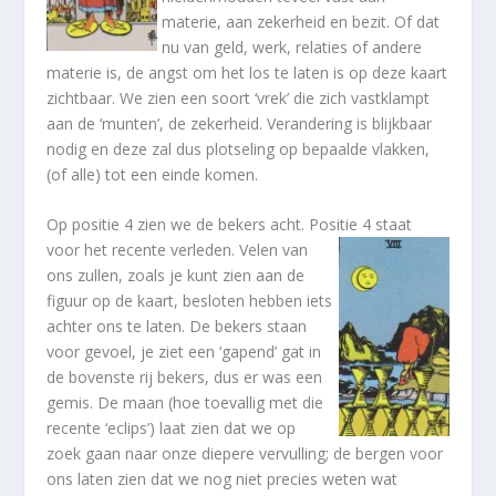
materie, aan zekerheid en bezit. Of dat
nu van geld, werk, relaties of andere
materie is, de angst om het los te laten is op deze kaart
zichtbaar. We zien een soort ‘vrek’ die zich vastklampt
aan de ‘munten’, de zekerheid. Verandering is blijkbaar
nodig en deze zal dus plotseling op bepaalde vlakken,
(of alle) tot een einde komen.
Op positie 4 zien we de bekers acht. Positie 4 staat
voor het recente verleden. Vele
n van
ons zullen, zoals je kunt zien aan de
figuur op de kaart, besloten hebben iets
achter ons te laten. De bekers staan
voor gevoel, je ziet een ‘gapend’ gat in
de bovenste rij bekers, dus er was een
gemis. De maan (hoe toevallig met die
recente ‘eclips’) laat zien dat we op
zoek gaan naar onze diepere vervulling; de bergen voor
ons laten zien dat we nog niet precies weten wat