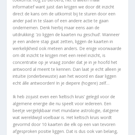
informatief want juist dan krijgen we door dit inzicht
direct de kans om de uitkomst bij te sturen door een
ander pad in te slaan of een andere actie te gaan
ondernemen. Denk hierbij maar eens aan de
uitdrukking: ‘zo liggen de kaarten nu geschud’. Wanneer
je een andere stap gaat zetten, liggen de kaarten in
werkelijkheid ook meteen anders. De enige voorwaarde
om dit inzicht te krijgen met een reëel inzicht, is
concentratie op je vraag zonder dat je in je hoofd het
antwoord al meent te kennen. Dan laat je echt alleen je
intuïtie (onderbewuste) aan het woord en daar liggen
echt álle antwoorden! In je diepere (hogere) zelf…
Ik heb zojuist even een ‘keltisch kruis’ gelegd voor de
algemene energie die nu speelt voor iedereen. Een
beetje vergelijkbaar met mundane astrologie, datgene
wat wereldwijd voelbaar is. Het keltisch kruis wordt
gevormd door 10 kaarten die elk op een van tevoren
afgesproken positie liggen. Dat is dus ook van belang,