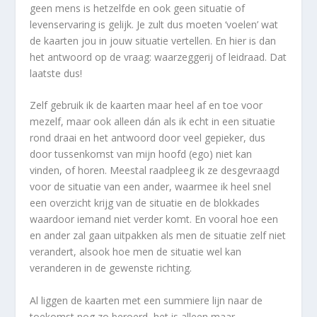
geen mens is hetzelfde en ook geen situatie of
levenservaring is gelijk. Je zult dus moeten ‘voelen’ wat
de kaarten jou in jouw situatie vertellen. En hier is dan
het antwoord op de vraag: waarzeggerij of leidraad. Dat
laatste dus!
Zelf gebruik ik de kaarten maar heel af en toe voor
mezelf, maar ook alleen dán als ik echt in een situatie
rond draai en het antwoord door veel gepieker, dus
door tussenkomst van mijn hoofd (ego) niet kan
vinden, of horen. Meestal raadpleeg ik ze desgevraagd
voor de situatie van een ander, waarmee ik heel snel
een overzicht krijg van de situatie en de blokkades
waardoor iemand niet verder komt. En vooral hoe een
en ander zal gaan uitpakken als men de situatie zelf niet
verandert, alsook hoe men de situatie wel kan
veranderen in de gewenste richting.
Al liggen de kaarten met een summiere lijn naar de
toekomst nog zo beroerd, het is alleen maar