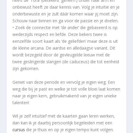
heeft de ‘Tora’ (betekent ‘geheim’) onder haar arm en
onbewust heeft ze daar kennis van. Volg je intuïtie en je
onderbewuste en je zult dáár komen waar jij moet zijn.
Schouw naar binnen en ga voor de passie en je doelen.
• Zoek de connectie met ‘de ander’ die gebaseerd is op
wederzijds respect en liefde. Deze bekers twee is
eenzelfde soort kaart als ‘de geliefden’ maar deze is uit
de kleine arcana. De aardse en alledaagse variant. Dit
wordt bezegeld door de gevleugelde leeuw met de
twee geslingerde slangen (de caduceus) die tot eenheid
zijn gekomen.
Geniet van deze periode en vervolg je eigen weg. Een
weg die bij je past en welke je tot volle bloei laat komen
naar je eigen kern, gebruikmakend van je eigen unieke
talenten!
Wil je zelf intuïtief met de kaarten gaan leren werken,
dan kan ik je daarbij persoonlijk begeleiden met een
cursus
die je thuis en op je eigen tempo kunt volgen.