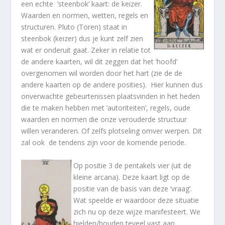
een echte ‘steenbok’ kaart: de keizer.
Waarden en normen, wetten, regels en
structuren. Pluto (Toren) staat in
steenbok (keizer) dus je kunt zelf zien
wat er onderuit gaat. Zeker in relatie tot
de andere kaarten, wil dit zeggen dat het ‘hoofd’
overgenomen wil worden door het hart (zie de de
andere kaarten op de andere posities). Hier kunnen dus
onverwachte gebeurtenissen plaatsvinden in het heden
die te maken hebben met ‘autoriteiten’, regels, oude
waarden en normen die onze verouderde structuur
willen veranderen. Of zelfs plotseling omver werpen. Dit
zal ook de tendens zijn voor de komende periode.
Op positie 3 de pentakels vier (uit de
kleine arcana). Deze kaart ligt op de
positie van de basis van deze ‘vraag’.
Wat speelde er waardoor deze situatie
zich nu op deze wijze manifesteert. We
hielden/houden teveel vast aan