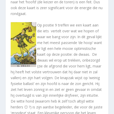
naar het ‘hoofd’ (de keizer en de toren) is een feit. Dus
ook deze kaart is zeer significant voor de energie die nu
rondgaat.
Op positie 9 treffen we een kaart aan
die iets vertelt over wat we hopen of
waar we bang voor zijn. In dit geval lijkt
me het meest passende ‘de hoop’ want
er ligt een hele mooie optimistische
kaart op deze positie: de dwaas. De
dwaas wil erop uit trekken, onbezorgd
(zie de afgrond die voor hem ligt, maar
hij heeft het volste vertrouwen dat hij daar niet in zal
vallen) en zijn hart volgen. De knapzak wijst op ‘weinig
fysieke ballast’ en zijn hoofd is naar de zon gericht. Hij
ziet het leven zonnig in en ziet er geen gevaar in omdat
hij overtuigd is van zijn innerlijke drijfveer, zijn intuïtie.
De witte hond (waarom heb ik zelf toch altijd witte
herders
🙂
?) is zijn aardse begeleider, die voor de juiste
‘gronding’ staat. Een kleurrijke persoon die het leven