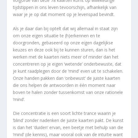
volgorde van deze 78 kaarten komt op willekeurige
tijdstippen in ons leven tevoorschijn, afhankelijk van
waar je je op dat moment op je levenspad bevindt.
Als je daar dan bij optelt dat wij allemaal in staat zijn
om onze eigen situatie te (h)erkennen en te
doorgronden, gebaseerd op onze eigen dagelijkse
keuzes en deze ook bij te kunnen sturen, dan is het
werken met de kaarten niets meer of minder dan het
concentreren op je eigen ‘wetende’ onderbewuste, dat
je kunt raadplegen door de ‘mind’ even uit te schakelen.
Onze handen pakken dan ‘onbewust’ de juiste kaarten
die ons helpen de antwoorden in één moment naar
boven te halen zonder tussenkomst van onze rationele
‘mind’.
Die concentratie is een soort lichte trance waarin je
‘blind’ zonder nadenken de juiste kaarten pakt. De kunst
is dan het ‘duiden’ ervan, een beetje met behulp van die
‘mind’ (de kennis), maar vooral ook van de intuïtie want