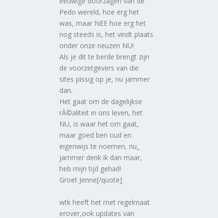
eeuwige doorzagen van de
Pedo wereld, hoe erg het
was, maar NEE hoe erg het
nog steeds is, het vindt plaats
onder onze neuzen NU!
Als je dit te berde brengt zijn
de voorzetgevers van die
sites pissig op je, nu jammer
dan.
Het gaat om de dagelijkse
rÃ©aliteit in ons leven, het
NU, is waar het om gaat,
maar goed ben oud en
eigenwijs te noemen, nu_
jammer denk ik dan maar,
heb mijn tijd gehad!
Groet Jenne[/quote]
wtk heeft het met regelmaat
erover,ook updates van