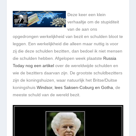
Deze keer een klein
verhaaltje om de stupiditeit
van de aan ons
opgedrongen werkelijkheid van bezit en schulden bloot te
leggen. Een werkelijkheid die alleen maar nuttig is voor
zij die deze schulden bezitten, dan bedoel ik niet mensen
die schulden hebben. Afgelopen week plaatste
Russia
Today nog een artikel
over de wereldwijde schulden en
wie de bezitters daarvan zijn. De grootste schuldbezitters
zijn de koningshuizen, waar natuurlijk het Britse/Duitse
koningshuis
Windsor, lees Saksen-Coburg en Gotha
, de
meeste schuld van de wereld bezit.