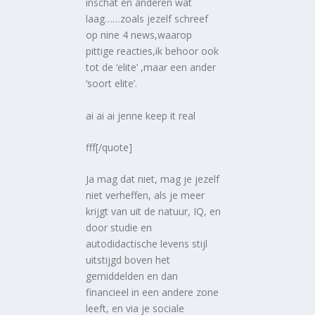
inschat en anderen wat
laag……zoals jezelf schreef
op nine 4 news,waarop
pittige reacties,ik behoor ook
tot de ‘elite’ ,maar een ander
‘soort elite’.
ai ai ai jenne keep it real
fff[/quote]
Ja mag dat niet, mag je jezelf
niet verheffen, als je meer
krijgt van uit de natuur, IQ, en
door studie en
autodidactische levens stijl
uitstijgd boven het
gemiddelden en dan
financieel in een andere zone
leeft, en via je sociale