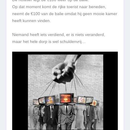
Op dat moment komt de rijke toerist naar beneden,
neemt de €100 van de balie​ ​omdat hij geen mooie kamer
heeft kunnen vinden.
Niemand heeft iets verdiend, er is niets veranderd,
maar het hele dorp is wel schuldenvrij…