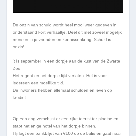
De onzin van schuld wordt heel mooi weer gegeven in
onderstaand kort verhaaltje. Deel dit met zoveel mogelijk
mensen in je vrienden en kennissenkring. Schuld is
onzin!
’t Is september in een dorpje aan de kust van de Zwarte
Zee.
Het regent en het dorpje lijkt verlaten. Het is voor
iedereen een moeilijke tijd.
De inwoners hebben allemaal schulden en leven op
krediet.
Op een dag verschijnt er een rijke toerist ter plaatse en
stapt het enige hotel van het dorpje binnen.
Hij legt een bankbiljet van €100 op de balie​ ​en gaat naar