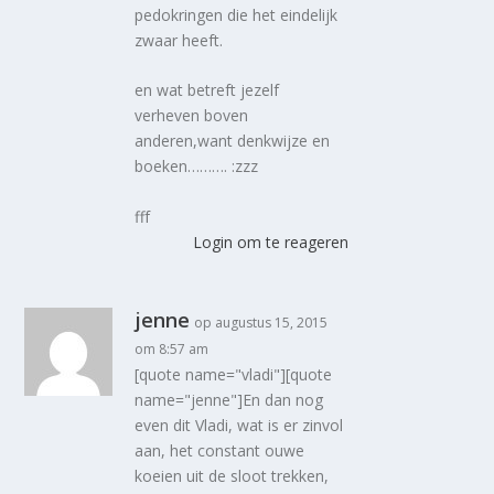
pedokringen die het eindelijk
zwaar heeft.
en wat betreft jezelf
verheven boven
anderen,want denkwijze en
boeken………. :zzz
fff
Login om te reageren
jenne
op augustus 15, 2015
om 8:57 am
[quote name="vladi"][quote
name="jenne"]En dan nog
even dit Vladi, wat is er zinvol
aan, het constant ouwe
koeien uit de sloot trekken,