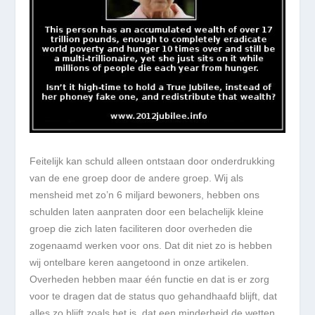
Feitelijk kan schuld alleen ontstaan door onderdrukking
van de ene groep door de andere groep. Wij als
mensheid met zo’n 6 miljard bewoners, hebben ons
schulden laten aanpraten door een belachelijk kleine
groep die zich laten faciliteren door overheden die
zogenaamd werken voor ons. Dat dit niet zo is hebben
wij ontelbare keren aangetoond in onze artikelen.
Overheden hebben maar één functie en dat is er zorg
voor te dragen dat de status quo gehandhaafd blijft, dat
alles zo blijft zoals het is, dat een minderheid de wetten