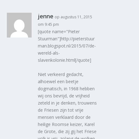
jenne
op augustus 11, 2015
om 9:45 pm
[quote name="Pieter
Stuurman"]http://pieterstuur
man.blogspot.nl/2015/07/de-
wereld-als-
slavenkolonie.html[/quote]
Niet verkeerd gedacht,
alhoewel een beetje
dogmatisch, in 1968 hebben
wij ons bevrijd, de vrijheid
zeteld in je denken, trouwens
de Friesen zijn tot vrije
mensen verklaard door de
heilige Roomse keizer, Karel
de Grote, die zij gij het Friese
volk is vrij, zolang de wolken