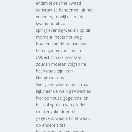
er zinvol aan het kwaad
constant te benoemen uit het
verleden, terwijl dit zelfde
kwaad nooit zo
springlevendig was als op dit
moment, het is het weg
houden van de mensen van
hun eigen gevoelens en
rÃ©actisch die normaal
zouden moeten volgen na
het kwaad zijn, een
klaagmuur dus.
Niet generaliseren dus, maar
kijk naar de weinig rÃ©acties
hier op heuse gegevens, en
het vol spuiten van allerlei
niet ter zake doende
gegevens waar of niet waar,
op andere sites,
het internet is een wapen