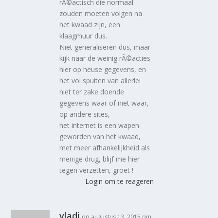
rÃ©actisch die normaal
zouden moeten volgen na
het kwaad zijn, een
klaagmuur dus.
Niet generaliseren dus, maar
kijk naar de weinig rÃ©acties
hier op heuse gegevens, en
het vol spuiten van allerlei
niet ter zake doende
gegevens waar of niet waar,
op andere sites,
het internet is een wapen
geworden van het kwaad,
met meer afhankelijkheid als
menige drug, blijf me hier
tegen verzetten, groet !
Login om te reageren
vladi
op augustus 13, 2015 om