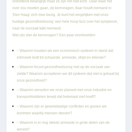
ontzettend belangrijk maar ze zijn het niet écht. Daar waar het
over zou moeten gaan, de kernvragen, daar houdt niemand in
'Den Haag' zich mee bezig. Je kunt het vergelijken met onze
huidige gezondheidszorg: een hele hoop fuzz over het symptoom,
naar de oorzaak kijkt niemand.
Wat zijn dan de kernvragen? Een paar voorbeelden:
– Waarom houden we een economisch systeem in stand dat
intrinsiek leidt tot schaarste, armoede, strijd en ellende?
– Waarom focust gezondheidszorg niet op de oorzaak van
ziekte? Waarom accepteren we dit systeem dat niet is gebaat bij
onze gezondheid?
– Waarom vervuilen we onze planeet met onze industrie en
transportmiddelen terwijl dat helemaal niet hoeft?
– Waarom zijn er gewelddadige conflicten en gooien we
bommen waarbij mensen sterven?
– Waarom is er nog steeds armoede in grote delen van de
wereld?