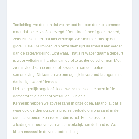
Toelichting: we denken dat we invloed hebben door te stemmen
maar dat is niet zo. Als gezegd: "Den Haag" heeft geen invloed,
zelfs Brussel heeft dat niet werkelijk. We stemmen dus op een
grote illusie. De invloed van onze stem rijkt daarnaast niet verder
dan de zetelverdeling. Echt waar. That`s it! Wat er daarna gebeurt
is weer volledig in handen van de elite achter de schermen. Met
zo`n invloed kun je onmogelijk werken aan een betere
samenleving. Dit kunnen we onmogelijk in verband brengen met
dat heilige woord 'democratie'.
Het is eigenlijk ongelooflijk dat we zo massaal geloven in 'de
democratie' als het dat overduidelijk niet is.
Kennelijk hebben we zoveel zand in onze ogen. Maar o ja, dat is
waar ook: de democratie is precies bedoeld om ons zand in de
ogen te strooien! Een rookgordijn is het. Een kolossale
afleidingsmanoeuvre van wat er werkelijk aan de hand is. We
kijken massaal in de verkeerde richting.