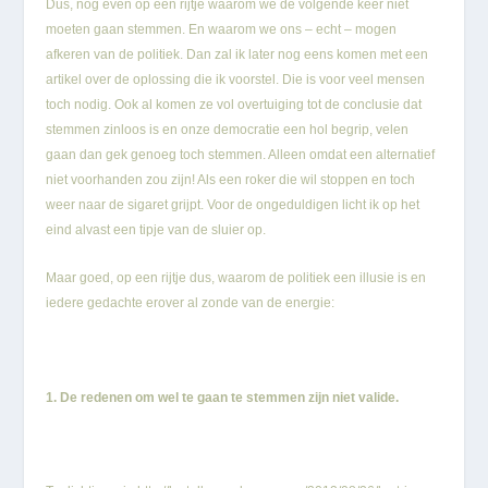
Dus, nog even op een rijtje waarom we de volgende keer niet
moeten gaan stemmen. En waarom we ons – echt – mogen
afkeren van de politiek. Dan zal ik later nog eens komen met een
artikel over de oplossing die ik voorstel. Die is voor veel mensen
toch nodig. Ook al komen ze vol overtuiging tot de conclusie dat
stemmen zinloos is en onze democratie een hol begrip, velen
gaan dan gek genoeg toch stemmen. Alleen omdat een alternatief
niet voorhanden zou zijn! Als een roker die wil stoppen en toch
weer naar de sigaret grijpt. Voor de ongeduldigen licht ik op het
eind alvast een tipje van de sluier op.
Maar goed, op een rijtje dus, waarom de politiek een illusie is en
iedere gedachte erover al zonde van de energie:
1. De redenen om wel te gaan te stemmen zijn niet valide.