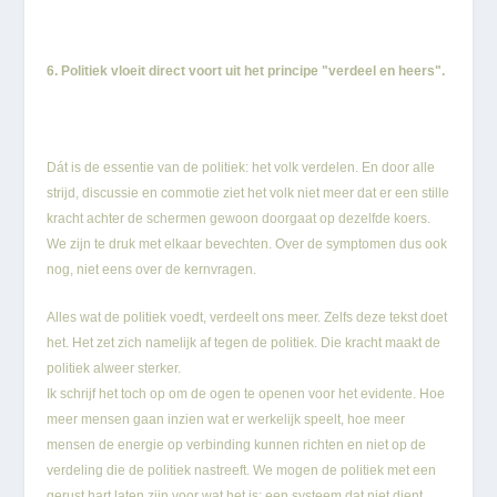
6. Politiek vloeit direct voort uit het principe "verdeel en heers".
Dát is de essentie van de politiek: het volk verdelen. En door alle
strijd, discussie en commotie ziet het volk niet meer dat er een stille
kracht achter de schermen gewoon doorgaat op dezelfde koers.
We zijn te druk met elkaar bevechten. Over de symptomen dus ook
nog, niet eens over de kernvragen.
Alles wat de politiek voedt, verdeelt ons meer. Zelfs deze tekst doet
het. Het zet zich namelijk af tegen de politiek. Die kracht maakt de
politiek alweer sterker.
Ik schrijf het toch op om de ogen te openen voor het evidente. Hoe
meer mensen gaan inzien wat er werkelijk speelt, hoe meer
mensen de energie op verbinding kunnen richten en niet op de
verdeling die de politiek nastreeft. We mogen de politiek met een
gerust hart laten zijn voor wat het is: een systeem dat niet dient,