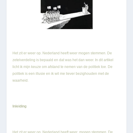
Het zit er weer op. Nederland heeft weer mogen stemmen. De
zetelverdeling is bepaald en dat was het dan weer. In dit artikel
licht ik mijn keuze om afstand te nemen van de politiek toe. De
politiek is een illusie en ik wil me liever bezighouden met de
waarheid.
Inleiding
Het zit er weer op. Nederland heeft weer mogen stemmen. De