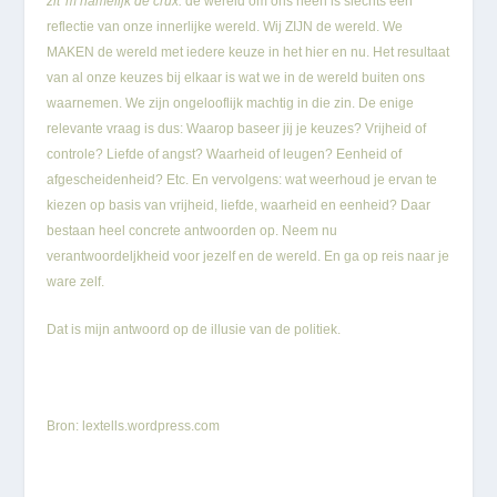
zit 'm namelijk de crux:
de wereld om ons heen is slechts een
reflectie van onze innerlijke wereld. Wij ZIJN de wereld. We
MAKEN de wereld met iedere keuze in het hier en nu. Het resultaat
van al onze keuzes bij elkaar is wat we in de wereld buiten ons
waarnemen. We zijn ongelooflijk machtig in die zin. De enige
relevante vraag is dus: Waarop baseer jij je keuzes? Vrijheid of
controle? Liefde of angst? Waarheid of leugen? Eenheid of
afgescheidenheid? Etc. En vervolgens: wat weerhoud je ervan te
kiezen op basis van vrijheid, liefde, waarheid en eenheid? Daar
bestaan heel concrete antwoorden op. Neem nu
verantwoordeljkheid voor jezelf en de wereld. En ga op reis naar je
ware zelf.
Dat is mijn antwoord op de illusie van de politiek.
Bron: lextells.wordpress.com