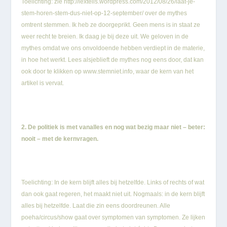
Toelichting: zie
http://lextells.wordpress.com/2012/08/26/laat-je-
stem-horen-stem-dus-niet-op-12-september/
over de mythes
omtrent stemmen. Ik heb ze doorgeprikt. Geen mens is in staat ze
weer recht te breien. Ik daag je bij deze uit. We geloven in de
mythes omdat we ons onvoldoende hebben verdiept in de materie,
in hoe het werkt. Lees alsjeblieft de mythes nog eens door, dat kan
ook door te klikken op
www.stemniet.info
, waar de kern van het
artikel is vervat.
2. De politiek is met vanalles en nog wat bezig maar niet – beter:
nooit – met de kernvragen.
Toelichting: In de kern blijft alles bij hetzelfde. Links of rechts of wat
dan ook gaat regeren, het maakt niet uit. Nogmaals: in de kern blijft
alles bij hetzelfde. Laat die zin eens doordreunen. Alle
poeha/circus/show gaat over symptomen van symptomen. Ze lijken