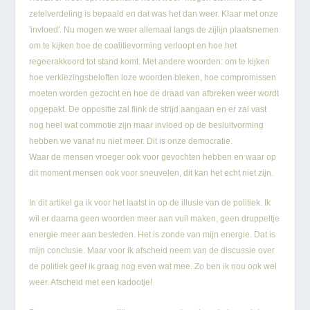
zetelverdeling is bepaald en dat was het dan weer. Klaar met onze
'invloed'. Nu mogen we weer allemaal langs de zijlijn plaatsnemen
om te kijken hoe de coalitievorming verloopt en hoe het
regeerakkoord tot stand komt. Met andere woorden: om te kijken
hoe verkiezingsbeloften loze woorden bleken, hoe compromissen
moeten worden gezocht en hoe de draad van afbreken weer wordt
opgepakt. De oppositie zal flink de strijd aangaan en er zal vast
nog heel wat commotie zijn maar invloed op de besluitvorming
hebben we vanaf nu niet meer. Dit is onze democratie.
Waar de mensen vroeger ook voor gevochten hebben en waar op
dit moment mensen ook voor sneuvelen, dit kan het echt niet zijn.
In dit artikel ga ik voor het laatst in op de illusie van de politiek. Ik
wil er daarna geen woorden meer aan vuil maken, geen druppeltje
energie meer aan besteden. Het is zonde van mijn energie. Dat is
mijn conclusie. Maar voor ik afscheid neem van de discussie over
de politiek geef ik graag nog even wat mee. Zo ben ik nou ook wel
weer. Afscheid met een kadootje!