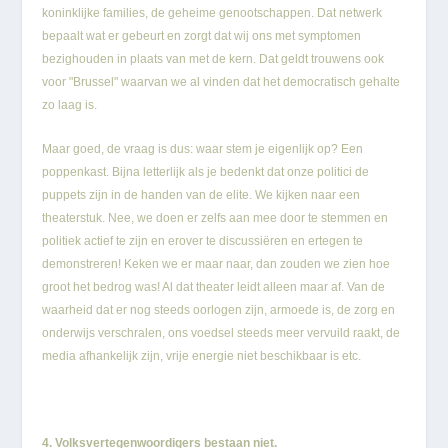
koninklijke families, de geheime genootschappen. Dat netwerk
bepaalt wat er gebeurt en zorgt dat wij ons met symptomen
bezighouden in plaats van met de kern. Dat geldt trouwens ook
voor "Brussel" waarvan we al vinden dat het democratisch gehalte
zo laag is.
Maar goed, de vraag is dus: waar stem je eigenlijk op? Een
poppenkast. Bijna letterlijk als je bedenkt dat onze politici de
puppets zijn in de handen van de elite. We kijken naar een
theaterstuk. Nee, we doen er zelfs aan mee door te stemmen en
politiek actief te zijn en erover te discussiëren en ertegen te
demonstreren! Keken we er maar naar, dan zouden we zien hoe
groot het bedrog was! Al dat theater leidt alleen maar af. Van de
waarheid dat er nog steeds oorlogen zijn, armoede is, de zorg en
onderwijs verschralen, ons voedsel steeds meer vervuild raakt, de
media afhankelijk zijn, vrije energie niet beschikbaar is etc.
4. Volksvertegenwoordigers bestaan niet.