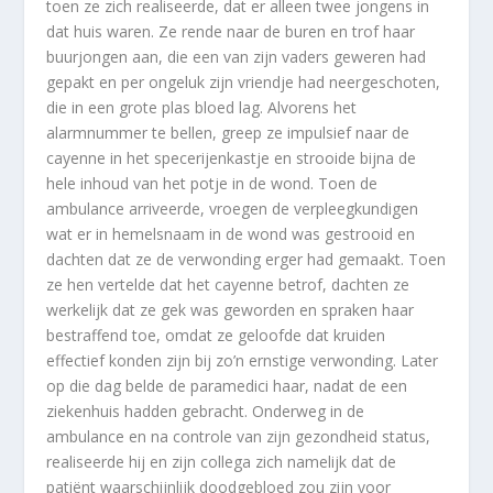
toen ze zich realiseerde, dat er alleen twee jongens in
dat huis waren. Ze rende naar de buren en trof haar
buurjongen aan, die een van zijn vaders geweren had
gepakt en per ongeluk zijn vriendje had neergeschoten,
die in een grote plas bloed lag. Alvorens het
alarmnummer te bellen, greep ze impulsief naar de
cayenne in het specerijenkastje en strooide bijna de
hele inhoud van het potje in de wond. Toen de
ambulance arriveerde, vroegen de verpleegkundigen
wat er in hemelsnaam in de wond was gestrooid en
dachten dat ze de verwonding erger had gemaakt. Toen
ze hen vertelde dat het cayenne betrof, dachten ze
werkelijk dat ze gek was geworden en spraken haar
bestraffend toe, omdat ze geloofde dat kruiden
effectief konden zijn bij zo’n ernstige verwonding. Later
op die dag belde de paramedici haar, nadat de een
ziekenhuis hadden gebracht. Onderweg in de
ambulance en na controle van zijn gezondheid status,
realiseerde hij en zijn collega zich namelijk dat de
patiënt waarschijnlijk doodgebloed zou zijn voor