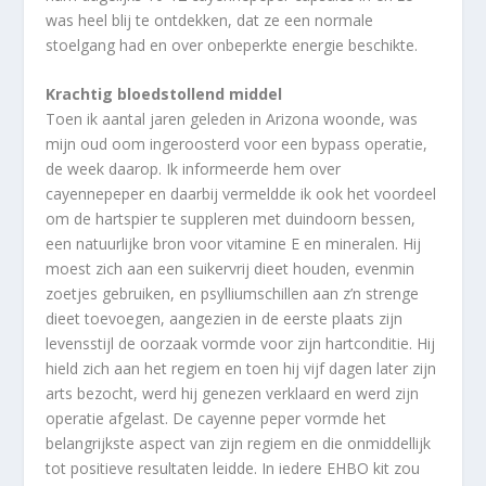
was heel blij te ontdekken, dat ze een normale
stoelgang had en over onbeperkte energie beschikte.
Krachtig bloedstollend middel
Toen ik aantal jaren geleden in Arizona woonde, was
mijn oud oom ingeroosterd voor een bypass operatie,
de week daarop. Ik informeerde hem over
cayennepeper en daarbij vermeldde ik ook het voordeel
om de hartspier te suppleren met duindoorn bessen,
een natuurlijke bron voor vitamine E en mineralen. Hij
moest zich aan een suikervrij dieet houden, evenmin
zoetjes gebruiken, en psylliumschillen aan z’n strenge
dieet toevoegen, aangezien in de eerste plaats zijn
levensstijl de oorzaak vormde voor zijn hartconditie. Hij
hield zich aan het regiem en toen hij vijf dagen later zijn
arts bezocht, werd hij genezen verklaard en werd zijn
operatie afgelast. De cayenne peper vormde het
belangrijkste aspect van zijn regiem en die onmiddellijk
tot positieve resultaten leidde. In iedere EHBO kit zou