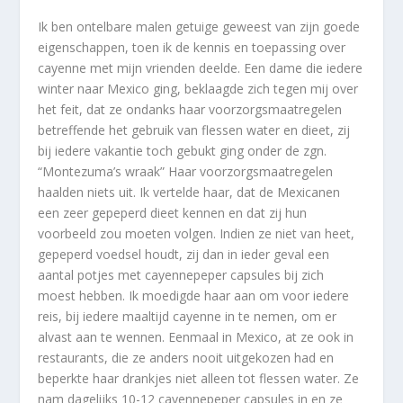
Ik ben ontelbare malen getuige geweest van zijn goede
eigenschappen, toen ik de kennis en toepassing over
cayenne met mijn vrienden deelde. Een dame die iedere
winter naar Mexico ging, beklaagde zich tegen mij over
het feit, dat ze ondanks haar voorzorgsmaatregelen
betreffende het gebruik van flessen water en dieet, zij
bij iedere vakantie toch gebukt ging onder de zgn.
“Montezuma’s wraak” Haar voorzorgsmaatregelen
haalden niets uit. Ik vertelde haar, dat de Mexicanen
een zeer gepeperd dieet kennen en dat zij hun
voorbeeld zou moeten volgen. Indien ze niet van heet,
gepeperd voedsel houdt, zij dan in ieder geval een
aantal potjes met cayennepeper capsules bij zich
moest hebben. Ik moedigde haar aan om voor iedere
reis, bij iedere maaltijd cayenne in te nemen, om er
alvast aan te wennen. Eenmaal in Mexico, at ze ook in
restaurants, die ze anders nooit uitgekozen had en
beperkte haar drankjes niet alleen tot flessen water. Ze
nam dagelijks 10-12 cayennepeper capsules in en ze