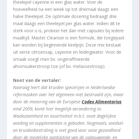
theelepel cayenne in een glas water. Voer de
hoeveelheid na een week op tot driemaal daags een
halve theelepel. De optimale dosering bedraagt drie
maal daags een theelepel per glas water. Indien dit te
sterk voor u is, probeer het dan met capsules bij iedere
maaltijd. Master Cleanser is een formule, die toegepast
kan worden bij beginnende keelpijn. Deze mix bestaat
uit verse citroensap, cayenne en leidingwater. Voor de
smaak voegt men bv. ongeraffineerde
ahornsuikerstroop toe (of bv. melassestroop).
Noot van de vertaler:
Navraag leert dat kruiden specerijen in Nederlandse
reformzaken over het algemeen niet bestraald zijn, maar
door de invoering van de Europese
Codex Alimentarius
eind 2009, komt hier mogelijk verandering in.
Waakzaamheid en assertiviteit m.b.t. onze dagelijkse
voeding en supplementen is geboden. Nogmaals, voedsel-
en kruidenbestraling is niet goed voor onze gezondheid
door de mogelijke aantasting van de opbouwende- en