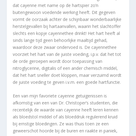
dat cayenne met name op de hartspier zo’n
buitengewoon voedende werking heeft. Dit gegeven
vormt de oorzaak achter de schijnbaar wonderbaarlijke
herstelgevallen bij hartaanvallen, waarin het slachtoffer
slechts een kopje cayennethee drinkt! Het hart heeft al
sinds lange tijd geen behoorlijke maaltijd gehad,
waardoor deze zwaar ondervoed is. De cayennethee
voorziet het hart van de juiste voeding, i.p.v. dat het tot
de orde geroepen wordt door toepassing van
nitroglycerine, digitalis of een ander chemisch middel,
dat het hart sneller doet kloppen, maar verzuimd wordt
de juiste voeding te geven i.v.m. een goede hartfunctie.
Een van mijn favoriete cayenne getuigenissen is
afkomstig van een van Dr. Christoper’s studenten, die
recentelijk de waarde van cayenne heeft leren kennen
als bloedstol middel of als bloeddruk regulerend kruid
bij ernstige bloedingen. Ze was thuis toen ze een
geweerschot hoorde bij de buren en raakte in paniek,