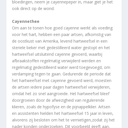
bloedingen, neem je cayennepeper in, maar giet je het
ook direct op de wond.
Cayennethee
Om aan te tonen hoe goed cayenne werkt als voeding
voor het hart, hebben een paar artsen, afkomstig van
de oostkust van Amerika, levend hartweefsel in een
steriele beker met gedestilleerd water gestopt en het
hartweefsel uitsluitend cayenne gevoerd, waarbij
afbraakstoffen regelmatig verwijderd werden en
regelmatig gedestilleerd water werd toegevoegd, om
verdamping tegen te gaan. Gedurende de periode dat
het hartweefsel met cayenne gevoerd werd, moesten
de artsen iedere paar dagen hartweefsel verwijderen,
omdat het zo snel aangroeide. Het hartweefsel bleef
doorgroeien door de afwezigheid van regulerende
klieren, zoals de hypofyse en de pijnappelklier. Artsen
en assistenten hielden het hartweefsel 15 jaar in leven,
alvorens zij besloten om het te vernietigen,zodat zij het
nader konden onderzoeken. Dit voorbeeld geeft aan,