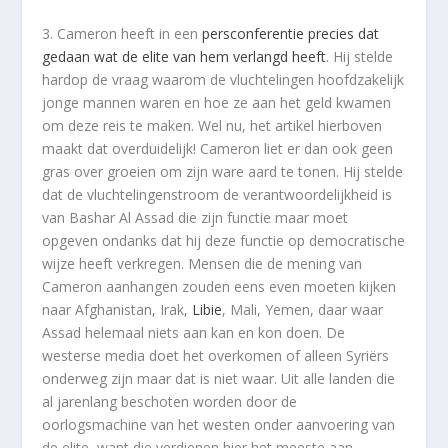
3. Cameron heeft in een
persconferentie precies dat
gedaan wat de elite van hem verlangd heeft
. Hij stelde
hardop de vraag waarom de vluchtelingen hoofdzakelijk
jonge mannen waren en hoe ze aan het geld kwamen
om deze reis te maken. Wel nu, het artikel hierboven
maakt dat overduidelijk! Cameron liet er dan ook geen
gras over groeien om zijn ware aard te tonen. Hij stelde
dat de vluchtelingenstroom de verantwoordelijkheid is
van Bashar Al Assad die zijn functie maar moet
opgeven ondanks dat hij deze functie op democratische
wijze heeft verkregen. Mensen die de mening van
Cameron aanhangen zouden eens even moeten kijken
naar Afghanistan, Irak,
Libie
, Mali, Yemen, daar waar
Assad helemaal niets aan kan en kon doen. De
westerse media doet het overkomen of alleen Syriërs
onderweg zijn maar dat is niet waar. Uit alle landen die
al jarenlang beschoten worden door de
oorlogsmachine van het westen onder aanvoering van
de elite, want die verdienen hier het meeste aan,