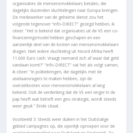
organisaties de mensensmokkelaars betalen, die
dagelijks duizenden vluchtelingen naar Europa brengen.
De medewerker van de geheime dienst zou het
volgende tegenover “info-DIRECT” gezegd hebben, ik
citeer: “Het is bekend dat organisaties uit de VS een co-
financieringsmodel hebben geschapen en een
aanzienlijk deel van de kosten van mensensmokkelaars
dragen. Niet iedere vluchteling uit Noord Afrika heeft
11.000 Euro cash. Vraagt niemand zich af waar dat geld
vandaan komt?” “Info-DIRECT” vat het als volgt samen,
ik citeer: “In politiekringen, die dagelijks met de
asielaanvragers te maken hebben, zijn de
overzetkosten voor mensensmokkelaars al lang
bekend. Ook de verdenking dat de VS een vinger in de
pap heeft wat betreft een geo-strategie, wordt steeds
weer geuit.” Einde citaat.
Voorbeeld 3: Steeds weer duiken in het Duitstalige
gebied campagnes op, die openlijk oproepen voor de
asielzoekersmokkel naar Duitsland en Oostenrijk. Zo