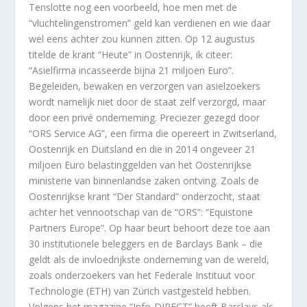
Tenslotte nog een voorbeeld, hoe men met de
“vluchtelingenstromen” geld kan verdienen en wie daar
wel eens achter zou kunnen zitten. Op 12 augustus
titelde de krant “Heute” in Oostenrijk, ik citeer:
“Asielfirma incasseerde bijna 21 miljoen Euro”.
Begeleiden, bewaken en verzorgen van asielzoekers
wordt namelijk niet door de staat zelf verzorgd, maar
door een privé onderneming. Preciezer gezegd door
“ORS Service AG”, een firma die opereert in Zwitserland,
Oostenrijk en Duitsland en die in 2014 ongeveer 21
miljoen Euro belastinggelden van het Oostenrijkse
ministerie van binnenlandse zaken ontving. Zoals de
Oostenrijkse krant “Der Standard” onderzocht, staat
achter het vennootschap van de “ORS”: “Equistone
Partners Europe”. Op haar beurt behoort deze toe aan
30 institutionele beleggers en de Barclays Bank – die
geldt als de invloedrijkste onderneming van de wereld,
zoals onderzoekers van het Federale Instituut voor
Technologie (ETH) van Zürich vastgesteld hebben.
Volgens het magazine “Info-DIRECT” heeft Barclays als