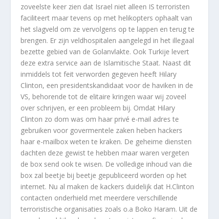
zoveelste keer zien dat Israel niet alleen IS terroristen
faciliteert maar tevens op met helikopters ophaalt van
het slagveld om ze vervolgens op te lappen en terug te
brengen. Er zijn veldhospitalen aangelegd in het illegaal
bezette gebied van de Golanvlakte. Ook Turkije levert
deze extra service aan de Islamitische Staat. Naast dit
inmiddels tot feit verworden gegeven heeft Hilary
Clinton, een presidentskandidaat voor de haviken in de
VS, behorende tot de elitaire kringen waar wij zoveel
over schrijven, er een probleem bij. Omdat Hilary
Clinton zo dom was om haar privé e-mail adres te
gebruiken voor govermentele zaken heben hackers
haar e-mailbox weten te kraken. De geheime diensten
dachten deze gewist te hebben maar waren vergeten
de box send ook te wisen. De volledige inhoud van die
box zal beetje bij beetje gepubliceerd worden op het
internet. Nu al maken de kackers duidelijk dat H.Clinton
contacten onderhield met meerdere verschillende
terroristische organisaties zoals o.a Boko Haram. Uit de