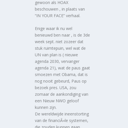
gewoon als HOAX
beschouwen , in plaats van
“IN YOUR FACE” verhaal.
Enige waar ik nu wel
benieuwd ben naar , is de 3de
week sept. niet zozeer dat
stuk ruimtepuin, wel wat de
UN van plan is ( nieuwe
agenda 2030, vervanger
agenda 21), wat de paus gaat
smoezen met Obama, dat is
nog nooit gebeurd, Paus op
bezoek pres. USA, zou
zomaar de aankondiging van
een Nieuw NWO geloof
kunnen zijn.
De wereldwijde ineenstorting
van de financiÃ«le systemen,
die zouden kunnen gaan