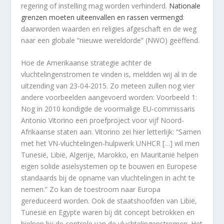
regering of instelling mag worden verhinderd.
Nationale
grenzen moeten uiteenvallen en rassen vermengd
:
daarworden waarden en religies afgeschaft en de weg
naar een globale “nieuwe wereldorde” (NWO) geëffend.
Hoe de Amerikaanse strategie achter de
vluchtelingenstromen te vinden is, meldden wij al in de
uitzending van 23-04-2015. Zo meteen zullen nog vier
andere voorbeelden aangevoerd worden: Voorbeeld 1:
Nog in 2010 kondigde de voormalige EU-commissaris
Antonio Vitorino een proefproject voor vijf Noord-
Afrikaanse staten aan. Vitorino zei hier letterlijk: “Samen
met het VN-vluchtelingen-hulpwerk UNHCR […] wil men
Tunesië, Libië, Algerije, Marokko, en Mauritanië helpen
eigen solide asielsystemen op te bouwen en Europese
standaards bij de opname van vluchtelingen in acht te
nemen.” Zo kan de toestroom naar Europa
gereduceerd worden. Ook de staatshoofden van Libië,
Tunesië en Egypte waren bij dit concept betrokken en
hielpen bij de controle van de vluchtelingenstromen. Het