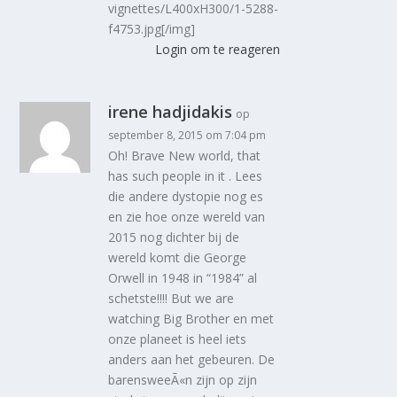
vignettes/L400xH300/1-5288-
f4753.jpg[/img]
Login om te reageren
irene hadjidakis
op
september 8, 2015 om 7:04 pm
Oh! Brave New world, that
has such people in it . Lees
die andere dystopie nog es
en zie hoe onze wereld van
2015 nog dichter bij de
wereld komt die George
Orwell in 1948 in “1984” al
schetste!!!! But we are
watching Big Brother en met
onze planeet is heel iets
anders aan het gebeuren. De
barensweeÃ«n zijn op zijn