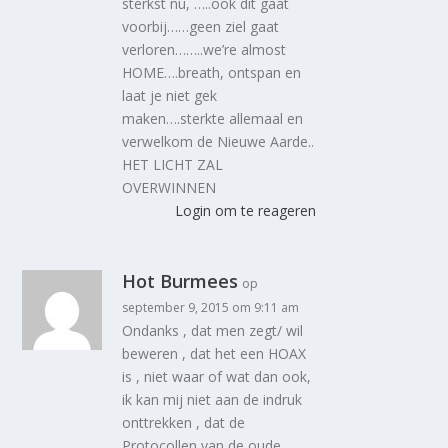
sterkst nu, …..ook dit gaat
voorbij……geen ziel gaat
verloren……..we’re almost
HOME….breath, ontspan en
laat je niet gek
maken….sterkte allemaal en
verwelkom de Nieuwe Aarde..
HET LICHT ZAL
OVERWINNEN
Login om te reageren
Hot Burmees
op
september 9, 2015 om 9:11 am
Ondanks , dat men zegt/ wil
beweren , dat het een HOAX
is , niet waar of wat dan ook,
ik kan mij niet aan de indruk
onttrekken , dat de
Protocollen van de oude