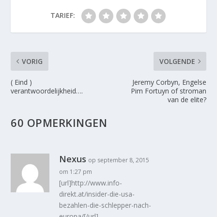
TARIEF:
VORIG
VOLGENDE
( Eind )
Jeremy Corbyn, Engelse
verantwoordelijkheid….
Pim Fortuyn of stroman
van de elite?
60 OPMERKINGEN
Nexus
op september 8, 2015
om 1:27 pm
[url]http://www.info-
direkt.at/insider-die-usa-
bezahlen-die-schlepper-nach-
europa/[/url]