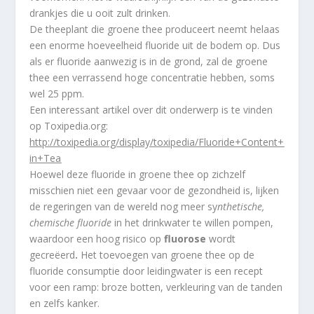
drankjes die u ooit zult drinken.
De theeplant die groene thee produceert neemt helaas
een enorme hoeveelheid fluoride uit de bodem op. Dus
als er fluoride aanwezig is in de grond, zal de groene
thee een verrassend hoge concentratie hebben, soms
wel 25 ppm.
Een interessant artikel over dit onderwerp is te vinden
op Toxipedia.org:
http://toxipedia.org/display/toxipedia/Fluoride+Content+
in+Tea
Hoewel deze fluoride in groene thee op zichzelf
misschien niet een gevaar voor de gezondheid is, lijken
de regeringen van de wereld nog meer sy
nthetische,
chemische fluoride
in het drinkwater te willen pompen,
waardoor een hoog risico op
fluorose
wordt
gecreëerd
.
Het toevoegen van groene thee op de
fluoride consumptie door leidingwater is een recept
voor een ramp: broze botten, verkleuring van de tanden
en zelfs kanker.