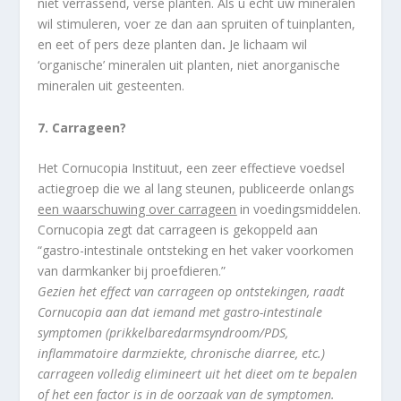
niet verrassend, verse planten. Als u echt uw mineralen
wil stimuleren, voer ze dan aan spruiten of tuinplanten,
en eet of pers deze planten dan
.
Je lichaam wil
‘organische’ mineralen uit planten, niet anorganische
mineralen uit gesteenten.
7. Carrageen?
Het Cornucopia Instituut, een zeer effectieve voedsel
actiegroep die we al lang steunen, publiceerde onlangs
een waarschuwing over carrageen
in voedingsmiddelen.
Cornucopia zegt dat carrageen is gekoppeld aan
“gastro-intestinale ontsteking en het vaker voorkomen
van darmkanker bij proefdieren.”
Gezien het effect van carrageen op ontstekingen, raadt
Cornucopia aan dat iemand met gastro-intestinale
symptomen (prikkelbaredarmsyndroom/PDS,
inflammatoire darmziekte, chronische diarree, etc.)
carrageen volledig elimineert uit het dieet om te bepalen
of het een factor is in de oorzaak van de symptomen.