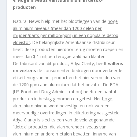
4. Hoge niveaus van Aluminium in detox-
producten
Natural News hielp met het blootleggen van de
hoge
aluminium niveaus (meer dan 1200 delen per
miljoen/parts per million/ppm) in een populaire detox
vloeistof
. De belangrijkste Amerikaanse distributeur
heeft deze producten hierdoor terug moeten roepen en
meer dan $ 1 miljoen terugbetaald aan klanten.
De fabrikant van dit product, Adya Clarity, heeft
willens
en wetens
de consumenten bedrogen door verkeerde
etikettering van het product en het niet vermelden van
de 1200 ppm aan aluminium dat het bevatte. De FDA
(US Food and Drug Administration) heeft een aantal
producten in beslag genomen en getest. Het
hoge
aluminium niveau
werd bevestigd en ook werden
meervoudige overtredingen in etikettering vastgesteld.
Adya Clarity is slechts een van de vele zogenaamde
“detox” producten die alarmerende niveaus van
aluminium en andere metalen bevatten. Inname van