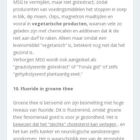
MSG te vermijden, maar niet gistextract, zodat
producenten van voedingsmiddelen het stoppen in soep
in blik, dip mixen, chips, magnetron maaltijden en
vooral in
vegetarische producten,
waarvan vele zo
geladen zijn met chemicaliën en additieven dat ik die
niet aan durf te raken. Alleen maar omdat een
levensmiddel “vegetarisch” is, betekent nog niet dat het
gezond is.
Verborgen MSG wordt ook aangeduid als
“geautolyseerde gistextract” of “Torula gist” of zelfs
“gehydrolyseerd plantaardig eiwit.”
10. Fluoride in groene thee
Groene thee is beroemd om zijn besmetting met hoge
niveaus van fluoride. Dit is frustrerend, omdat groene
thee fenomenaal goed is voor je gezondheid. Het is
bewezen dat het “slechte” cholesterol kan verlagen
, en
het kan zelfs kanker en neurologische aandoeningen
voorkomen. Het is waarschijnlijk een van de gezondste