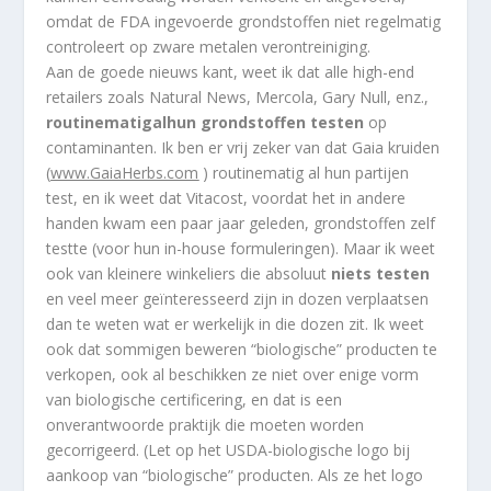
omdat de FDA ingevoerde grondstoffen niet regelmatig
controleert op zware metalen verontreiniging.
Aan de goede nieuws kant, weet ik dat alle high-end
retailers zoals Natural News, Mercola, Gary Null, enz.,
routinematig
al
hun grondstoffen testen
op
contaminanten. Ik ben er vrij zeker van dat Gaia kruiden
(
www.GaiaHerbs.com
) routinematig al hun partijen
test, en ik weet dat Vitacost, voordat het in andere
handen kwam een paar jaar geleden, grondstoffen zelf
testte (voor hun in-house formuleringen). Maar ik weet
ook van kleinere winkeliers die absoluut
niets testen
en veel meer geïnteresseerd zijn in dozen verplaatsen
dan te weten wat er werkelijk in die dozen zit. Ik weet
ook dat sommigen beweren “biologische” producten te
verkopen, ook al beschikken ze niet over enige vorm
van biologische certificering, en dat is een
onverantwoorde praktijk die moeten worden
gecorrigeerd. (Let op het USDA-biologische logo bij
aankoop van “biologische” producten. Als ze het logo