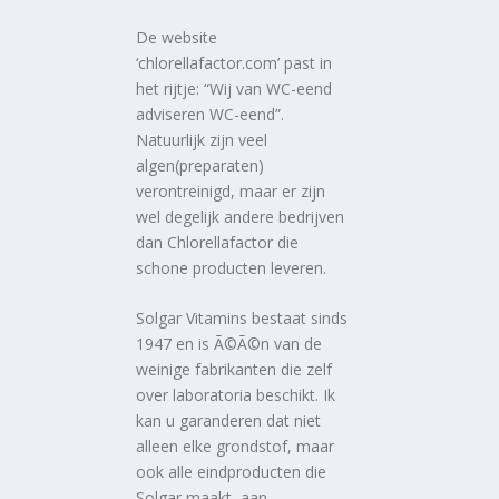
De website
‘chlorellafactor.com’ past in
het rijtje: “Wij van WC-eend
adviseren WC-eend”.
Natuurlijk zijn veel
algen(preparaten)
verontreinigd, maar er zijn
wel degelijk andere bedrijven
dan Chlorellafactor die
schone producten leveren.
Solgar Vitamins bestaat sinds
1947 en is Ã©Ã©n van de
weinige fabrikanten die zelf
over laboratoria beschikt. Ik
kan u garanderen dat niet
alleen elke grondstof, maar
ook alle eindproducten die
Solgar maakt, aan