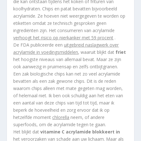
die kan ontstaan tijdens het koken of frituren van
koolhydraten. Chips en patat bevatten bijvoorbeeld
acrylamide. Ze hoeven niet weergegeven te worden op
etiketten omdat ze technisch gesproken geen
ingrediënten zijn. Het consumeren van acrylamide
verhoogt het risico op nierkanker met 59 procent
.
De FDA publiceerde een
uitgebreid naslagwerk over
acrylamide in voedingsmiddelen
, waaruit blijkt dat
friet
het hoogste niveaus van allemaal bevat. Maar ze zijn
ook aanwezig in pruimensap en zelfs ontbijtgranen.
Een zak biologische chips kan net zo veel acrylamide
bevatten als een zak gewone chips. Dit is de reden
waarom chips alleen met mate gegeten mag worden,
of helemaal niet. Ik ben ook schuldig aan het eten van
een aantal van deze chips van tijd tot tijd, maar ik
beperk de hoeveelheid en zorg ervoor dat ik op
hetzelfde moment
chlorella
neem, of andere
superfoods, om de acrylamide tegen te gaan.
Het blijkt dat
vitamine C acrylamide blokkeert in
het veroorzaken van schade aan uw lichaam. Maar als