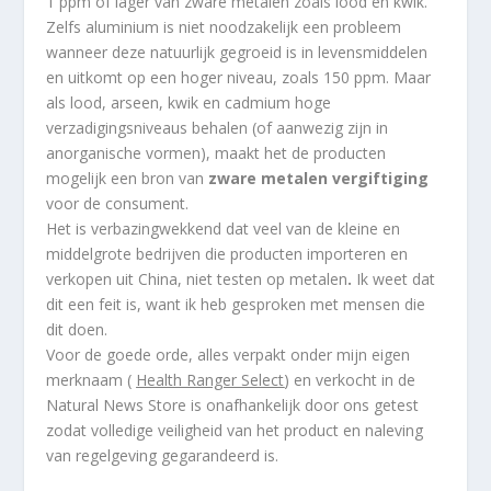
1 ppm of lager van zware metalen zoals lood en kwik.
Zelfs aluminium is niet noodzakelijk een probleem
wanneer deze natuurlijk gegroeid is in levensmiddelen
en uitkomt op een hoger niveau, zoals 150 ppm. Maar
als lood, arseen, kwik en cadmium hoge
verzadigingsniveaus behalen (of aanwezig zijn in
anorganische vormen), maakt het de producten
mogelijk een bron van
zware metalen vergiftiging
voor de consument.
Het is verbazingwekkend dat veel van de kleine en
middelgrote bedrijven die producten importeren en
verkopen uit China, niet testen op metalen
.
Ik weet dat
dit een feit is, want ik heb gesproken met mensen die
dit doen.
Voor de goede orde, alles verpakt onder mijn eigen
merknaam (
Health Ranger Select
) en verkocht in de
Natural News Store is onafhankelijk door ons getest
zodat volledige veiligheid van het product en naleving
van regelgeving gegarandeerd is.