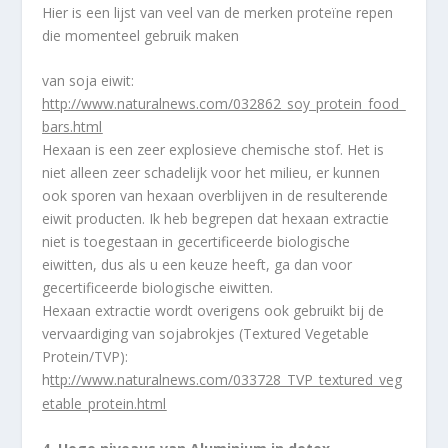
Hier is een lijst van veel van de merken proteïne repen
die momenteel gebruik maken
van soja eiwit:
http://www.naturalnews.com/032862_soy_protein_food_
bars.html
Hexaan is een zeer explosieve chemische stof. Het is
niet alleen zeer schadelijk voor het milieu, er kunnen
ook sporen van hexaan overblijven in de resulterende
eiwit producten. Ik heb begrepen dat hexaan extractie
niet is toegestaan in gecertificeerde biologische
eiwitten, dus als u een keuze heeft, ga dan voor
gecertificeerde biologische eiwitten.
Hexaan extractie wordt overigens ook gebruikt bij de
vervaardiging van sojabrokjes (Textured Vegetable
Protein/TVP):
h
ttp://www.naturalnews.com/033728_TVP_textured_veg
etable_protein.html