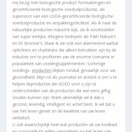
mij bezig met biologische product formuleringen en
gecertificeerde biologische voedselproductie, als
supervisor van een USDA-gecertificeerde biologische
voedselproductie en verpakkingsfaciliteit. Als ik naar de
natuurlijke producten industrie kijk, zie ik voorbeelden
van super eerlijke, integere bedrijven als Path Nature’s
en Dr Bronner’s. Maar ik zie ook een alarmerend aantal
oplichters en charlatans die alleen betrokken zijn bij de
industrie om te profiteren van de enorme toename in
populariteit van voedingsupplementen. Sommige
voedings-
producten
blijken ronduit gevaarlijk voor uw
gezondheid. Mijn rol als journalist en activist is om u te
helpen deproducten die GOED voor u zijn te
onderscheiden van de producten die wel eens giftig
zouden kunnen zijn. Want uiteindelijk wil ik dat u
gezond, levendig, intelligent en actief bent. Ik wil dat u
van het leven geniet en de kwaliteit van uw leven
verbetert.
U zult waarschijnlijk heel wat producten uit uw koelkast
en voorraadkast willen verwijderen na het lezen van