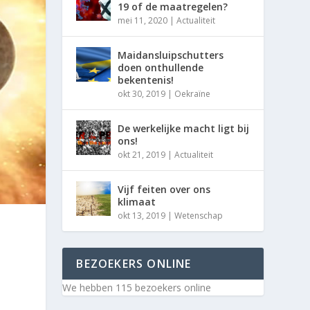
19 of de maatregelen?
mei 11, 2020
|
Actualiteit
Maidansluipschutters
doen onthullende
bekentenis!
okt 30, 2019
|
Oekraïne
De werkelijke macht ligt bij
ons!
okt 21, 2019
|
Actualiteit
Vijf feiten over ons
klimaat
okt 13, 2019
|
Wetenschap
BEZOEKERS ONLINE
We hebben 115 bezoekers online