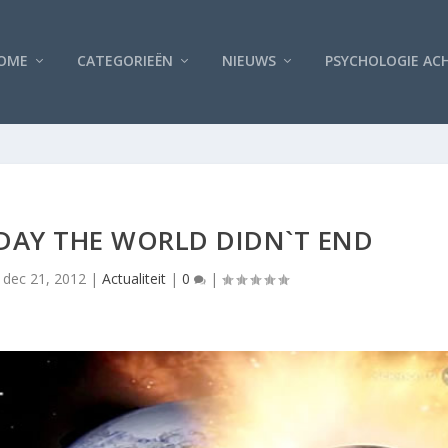
OME
CATEGORIEËN
NIEUWS
PSYCHOLOGIE AC
 DAY THE WORLD DIDN`T END
|
dec 21, 2012
|
Actualiteit
|
0
|