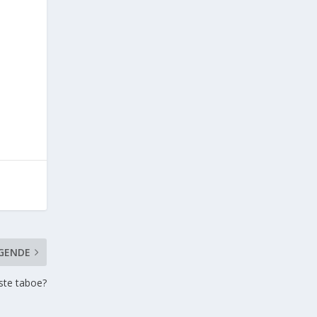
GENDE
tste taboe?