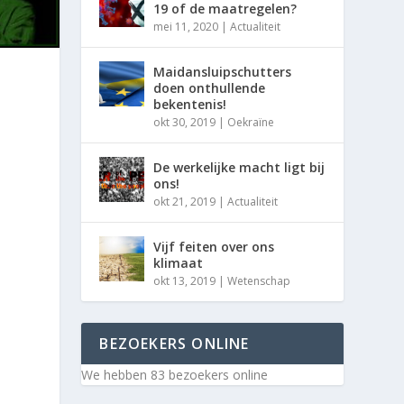
19 of de maatregelen?
mei 11, 2020
|
Actualiteit
Maidansluipschutters
doen onthullende
bekentenis!
okt 30, 2019
|
Oekraïne
De werkelijke macht ligt bij
ons!
okt 21, 2019
|
Actualiteit
Vijf feiten over ons
klimaat
okt 13, 2019
|
Wetenschap
BEZOEKERS ONLINE
We hebben 83 bezoekers online