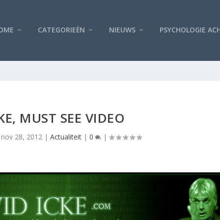
OME
CATEGORIEËN
NIEUWS
PSYCHOLOGIE AC
KE, MUST SEE VIDEO
|
nov 28, 2012
|
Actualiteit
|
0
|