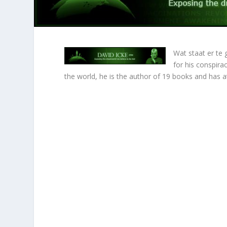
Wat staat er te 
for his conspira
the world, he is the author of 19 books and has at