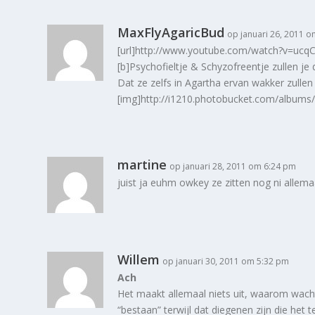
MaxFlyAgaricBud
op januari 26, 2011 
[url]http://www.youtube.com/watch?v=ucqC
[b]Psychofieltje & Schyzofreentje zullen je
Dat ze zelfs in Agartha ervan wakker zullen
[img]http://i1210.photobucket.com/album
martine
op januari 28, 2011 om 6:24 pm
juist ja euhm owkey ze zitten nog ni allemaal
Willem
op januari 30, 2011 om 5:32 pm
Ach
Het maakt allemaal niets uit, waarom wacht
“bestaan” terwijl dat diegenen zijn die het