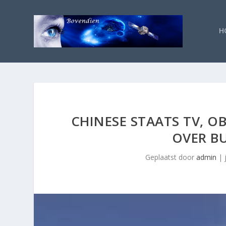
H
CHINESE STAATS TV, O
OVER B
Geplaatst door
admin
|