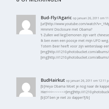
Bud-Fly/Agaric
op januari 26, 2011 om 1
[url]http://www.youtube.com/watch?v=_YMp
Hmmm! Disclosure met Obama?
’t-Zullen wel liegDemonen zijn van’t chinese
Ik ben even een poosje met mijn UFO weg.
Totem Beer heeft voor zijn winterslaap een 
[img]http://i1210.photobucket.com/album
[img]http://i1210.photobucket.com/albums
BudHairkut
op januari 26, 2011 om 12:11 
[b]Heya Obama Moet je nog naar de kapper
Hier>>>~~~~~>[img]http://i1210.photobuc
[b]Of ben je niet zo dapper?[/b]