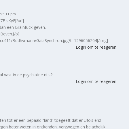
om 5:11 pm
7F-sKyE[/url]
 dan een Brainfuck geven.
 Beven.[/b]
s/cc411/Budhymann/GaiaSynchron.jpg?t=1296056204[/img]
Login om te reageren
 vast in de psychiatrie ni :-?:
Login om te reageren
en tot er een bepaald “land” toegeeft dat er Ufo’s enz
 tegen beter weten in ontkenden, verzwegen en belachelijk