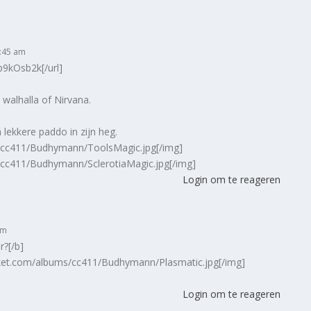
1:45 am
9kOsb2k[/url]
 walhalla of Nirvana.
lekkere paddo in zijn heg.
s/cc411/Budhymann/ToolsMagic.jpg[/img]
/cc411/Budhymann/SclerotiaMagic.jpg[/img]
Login om te reageren
pm
?[/b]
ket.com/albums/cc411/Budhymann/Plasmatic.jpg[/img]
Login om te reageren