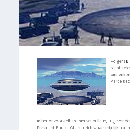
Volgens
Bl
staatstel
binnenkort
Aarde bezi
In het onvoorstelbare nieuws bulletin, uitgezonde
President Barack Obama zich waarschijnlijk aan he