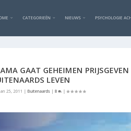
OME
CATEGORIEËN
NIEUWS
PSYCHOLOGIE AC
BAMA GAAT GEHEIMEN PRIJSGEVEN
UITENAARDS LEVEN
jan 25, 2011
|
Buitenaards
|
8
|