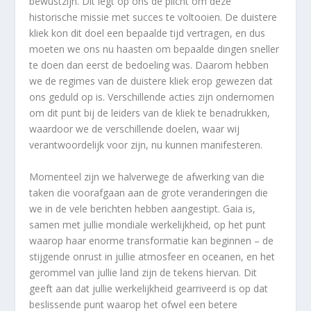
bewustzijn. Dit legt op ons de plicht om deze
historische missie met succes te voltooien. De duistere
kliek kon dit doel een bepaalde tijd vertragen, en dus
moeten we ons nu haasten om bepaalde dingen sneller
te doen dan eerst de bedoeling was. Daarom hebben
we de regimes van de duistere kliek erop gewezen dat
ons geduld op is. Verschillende acties zijn ondernomen
om dit punt bij de leiders van de kliek te benadrukken,
waardoor we de verschillende doelen, waar wij
verantwoordelijk voor zijn, nu kunnen manifesteren.
Momenteel zijn we halverwege de afwerking van die
taken die voorafgaan aan de grote veranderingen die
we in de vele berichten hebben aangestipt. Gaia is,
samen met jullie mondiale werkelijkheid, op het punt
waarop haar enorme transformatie kan beginnen – de
stijgende onrust in jullie atmosfeer en oceanen, en het
gerommel van jullie land zijn de tekens hiervan. Dit
geeft aan dat jullie werkelijkheid gearriveerd is op dat
beslissende punt waarop het ofwel een betere