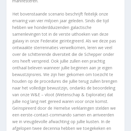
manifesteren.
Het bovenstaande scenario beschrijft feitelijk onze
ervaring van vier miljoen jaar geleden. Sinds die tijd
hebben we honderdduizenden galactische
samenlevingen tot in de verste uithoeken van deze
galaxy in onze Federatie geïntegreerd. Als we deze pas
ontwaakte sterrennaties verwelkomen, leren we veel
over de schitterende diversiteit die de Schepper onder
ons heeft verspreid. Ook jullie zullen een prachtig
onthaal beleven wanneer jullie beginnen aan je eigen
bewustzijnsreis. We zijn hier gekomen om toezicht te
houden op de procedures die jullie terug zullen brengen
naar het volledige bewustzijn, ondanks de beoordeling
van onze W&E – vloot (Wetenschap & Exploratie) dat
jullie nog lang niet gereed waren voor onze komst.
Geïnspireerd door de Hemelse verklaringen stelden we
een eerste-contact-commando samen en arriveerden
we in vreugdevolle afwachting op jullie kusten. In de
afgelopen twee decennia hebben we toegekeken en