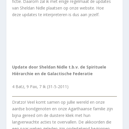
fictie. Daarom zal ik met enige regelmaat de updates
van Sheldan Nidle plaatsen op onze website. Hoe
deze updates te interpreteren is dus aan jezelf.
Update door Sheldan Nidle t.b.v. de Spirituele
Hiërarchie en de Galactische Federatie
4 Batz, 9 Pax, 7 Ik (31-5-2011)
Dratzo! Veel komt samen op jullie wereld en onze
aardse bondgenoten en onze Agarthaanse familie zijn
bijna gereed om de duistere kliek met hun
langverwachte acties te overvallen. De akkoorden die
een paar weken geleden zijn ondertekend begonnen