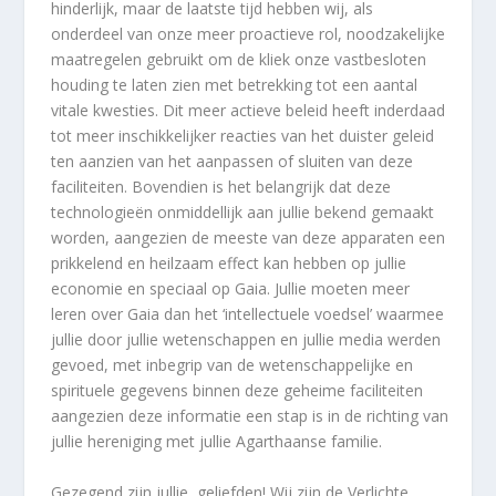
hinderlijk, maar de laatste tijd hebben wij, als
onderdeel van onze meer proactieve rol, noodzakelijke
maatregelen gebruikt om de kliek onze vastbesloten
houding te laten zien met betrekking tot een aantal
vitale kwesties. Dit meer actieve beleid heeft inderdaad
tot meer inschikkelijker reacties van het duister geleid
ten aanzien van het aanpassen of sluiten van deze
faciliteiten. Bovendien is het belangrijk dat deze
technologieën onmiddellijk aan jullie bekend gemaakt
worden, aangezien de meeste van deze apparaten een
prikkelend en heilzaam effect kan hebben op jullie
economie en speciaal op Gaia. Jullie moeten meer
leren over Gaia dan het ‘intellectuele voedsel’ waarmee
jullie door jullie wetenschappen en jullie media werden
gevoed, met inbegrip van de wetenschappelijke en
spirituele gegevens binnen deze geheime faciliteiten
aangezien deze informatie een stap is in de richting van
jullie hereniging met jullie Agarthaanse familie.
Gezegend zijn jullie, geliefden! Wij zijn de Verlichte