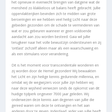
het opnieuw in evenwicht brengen van datgene wat de
mensheid zo klakkeloos uit balans heeft gebracht. Jullie
oppervlakterijken bevinden zich te midden van grote
beroeringen en we hebben veel heilig Licht naar deze
gebieden gezonden om de schade te verminderen van
wat er zou gebeuren wanneer er geen voldoende
aandacht aan zou worden besteed. Gaia wil jullie
terugkeer naar het volle bewustzijn ondersteunen en zij
‘ontlast’ zichzelf alleen maar als een waarschuwing en
als een stimulans voor verandering.
Dit is het moment voor transcendentale wonderen en
zij worden door de Hemel gezonden! Wij bewaakten
het Licht en zijn heilige kennis gedurende millennia, en
omdat wij de wegwijzers voor jullie zijn hebben wij
naar deze wijsheid verwezen sinds de opkomst van dit
huidige tijdperk ongeveer 7000 jaar geleden. Wij
onderwezen deze kennis aan degenen van jullie die
gereed waren om deze te ontvangen en het aan
anderen door te geven. Inderdaad, ieder van jullie heeft