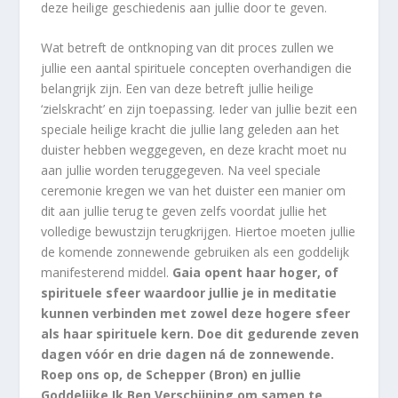
deze heilige geschiedenis aan jullie door te geven.
Wat betreft de ontknoping van dit proces zullen we
jullie een aantal spirituele concepten overhandigen die
belangrijk zijn. Een van deze betreft jullie heilige
‘zielskracht’ en zijn toepassing. Ieder van jullie bezit een
speciale heilige kracht die jullie lang geleden aan het
duister hebben weggegeven, en deze kracht moet nu
aan jullie worden teruggegeven. Na veel speciale
ceremonie kregen we van het duister een manier om
dit aan jullie terug te geven zelfs voordat jullie het
volledige bewustzijn terugkrijgen. Hiertoe moeten jullie
de komende zonnewende gebruiken als een goddelijk
manifesterend middel.
Gaia opent haar hoger, of
spirituele sfeer waardoor jullie je in meditatie
kunnen verbinden met zowel deze hogere sfeer
als haar spirituele kern. Doe dit gedurende zeven
dagen vóór en drie dagen ná de zonnewende.
Roep ons op, de Schepper (Bron) en jullie
Goddelijke Ik Ben Verschijning om samen te