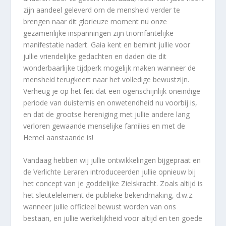
zijn aandeel geleverd om de mensheid verder te
brengen naar dit glorieuze moment nu onze
gezamenlijke inspanningen zijn triomfantelijke
manifestatie nadert. Gaia kent en bemint jullie voor
jullie vriendelijke gedachten en daden die dit
wonderbaarlijke tijdperk mogelijk maken wanneer de
mensheid terugkeert naar het volledige bewustzijn.
Verheug je op het feit dat een ogenschijnlijk oneindige
periode van duisternis en onwetendheid nu voorbij is,
en dat de grootse hereniging met jullie andere lang
verloren gewaande menselijke families en met de
Hemel aanstaande is!
Vandaag hebben wij jullie ontwikkelingen bijgepraat en
de Verlichte Leraren introduceerden jullie opnieuw bij
het concept van je goddelijke Zielskracht. Zoals altijd is
het sleutelelement de publieke bekendmaking, d.w.z.
wanneer jullie officieel bewust worden van ons
bestaan, en jullie werkelijkheid voor altijd en ten goede