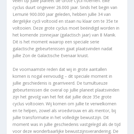
velen op jullie planeet de Grote Cycli noemen. Elke
cyclus duurt ongeveer 26.000 jaar. Sinds het begin van
Lemurië 900.000 jaar geleden, hebben jullie 34 van
dergelijke cycli voltooid en staan nu klaar om te 35
e
te
voltooien. Deze grote cyclus moet beëindigd worden in
het komende zonnejaar (galactisch jaar) van 8 Manik.
Dit is het moment waarop een speciale serie
galactische gebeurtenissen gaat plaatsvinden nadat
jullie Zon de Galactische Evenaar kruist.
De voornaamste reden dat wij in grote aantallen
komen is nogal eenvoudig – dit speciale moment in
jullie geschiedenis is gearriveerd. De tumultueuze
gebeurtenissen die overal op jullie planeet plaatsvinden
zijn het gevolg van het feit dat jullie deze 35
e
grote
cyclus voltooien. Wij komen om jullie te verwelkomen
en te helpen, zowel als vroedvrouw en als mentor, bij
jullie transformatie in het volledige bewustzijn. Dit
moment was in jullie geschiedenis vastgelegd als de tijd
voor deze wonderbaarlijke bewustzijnsverandering. De