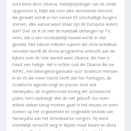
nota bene door Obama, Nobelprijsdrager van de vrede
opgevoerd is, blijkt dat voor elke vermeende terrorist
die geraakt wordt er ten minste 65 onschuldige burgers
sterven, elke aanval weer! Waar zijn de Europese leiders
dan? Dan zie ik ze niet de huilebalk uithangen op TV,
neen, dat is een noodzakelijk kwaad wordt er dan
gesteld. Met talloze militaire experts die onze beeldbuis
vervuilen wordt dit drone-programma verkocht aan de
kijkers over de hele wereld want Obama, die man is
haast een heilige. Het is echter ook die Obama die via
AIPAC, een belangenorganisatie voor Israëlisch mensen
in de VS die meer macht heeft dan het Pentagon, de
Israëlische agenda volgt en precies doet wat
Netanyahu, de ongekroonde koning der zionistische
joden, hem opdraagt. Wie dit niet gelooft zou even
enkele weken terug moeten gaan in het nieuws en even
zoeken op het ongewenste en ongewilde bezoek van
Netanyahu aan het Amerikaanse congres. Hij werd
vriendelijk verzocht weg te blijven maar kwam en deed