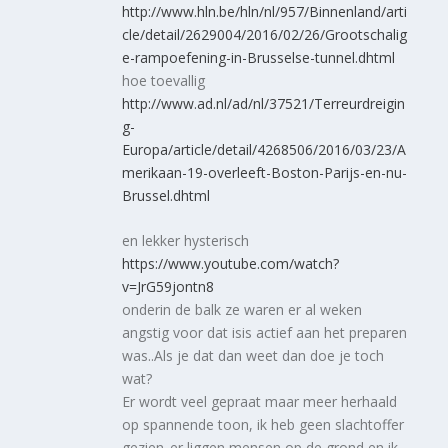
http://www.hln.be/hln/nl/957/Binnenland/arti
cle/detail/2629004/2016/02/26/Grootschalig
e-rampoefening-in-Brusselse-tunnel.dhtml
hoe toevallig
http://www.ad.nl/ad/nl/37521/Terreurdreigin
g-
Europa/article/detail/4268506/2016/03/23/A
merikaan-19-overleeft-Boston-Parijs-en-nu-
Brussel.dhtml
en lekker hysterisch
https://www.youtube.com/watch?
v=JrG59jontn8
onderin de balk ze waren er al weken
angstig voor dat isis actief aan het preparen
was..Als je dat dan weet dan doe je toch
wat?
Er wordt veel gepraat maar meer herhaald
op spannende toon, ik heb geen slachtoffer
gezien..er liggen mensen op de grond en ik