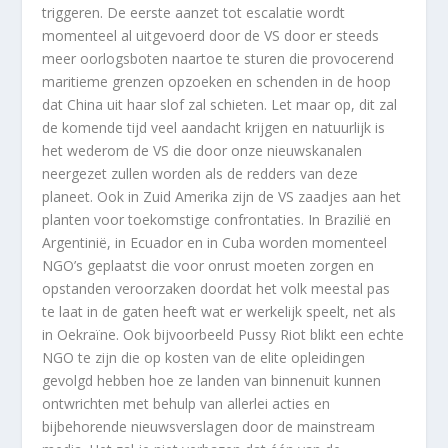
triggeren. De eerste aanzet tot escalatie wordt
momenteel al uitgevoerd door de VS door er steeds
meer oorlogsboten naartoe te sturen die provocerend
maritieme grenzen opzoeken en schenden in de hoop
dat China uit haar slof zal schieten. Let maar op, dit zal
de komende tijd veel aandacht krijgen en natuurlijk is
het wederom de VS die door onze nieuwskanalen
neergezet zullen worden als de redders van deze
planeet. Ook in Zuid Amerika zijn de VS zaadjes aan het
planten voor toekomstige confrontaties. In Brazilië en
Argentinië, in Ecuador en in Cuba worden momenteel
NGO’s geplaatst die voor onrust moeten zorgen en
opstanden veroorzaken doordat het volk meestal pas
te laat in de gaten heeft wat er werkelijk speelt, net als
in Oekraïne. Ook bijvoorbeeld Pussy Riot blikt een echte
NGO te zijn die op kosten van de elite opleidingen
gevolgd hebben hoe ze landen van binnenuit kunnen
ontwrichten met behulp van allerlei acties en
bijbehorende nieuwsverslagen door de mainstream