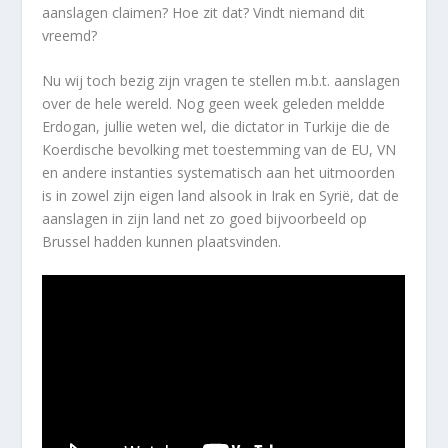
aanslagen claimen? Hoe zit dat? Vindt niemand dit
vreemd?
Nu wij toch bezig zijn vragen te stellen m.b.t. aanslagen
over de hele wereld. Nog geen week geleden meldde
Erdogan, jullie weten wel, die dictator in Turkije die de
Koerdische bevolking met toestemming van de EU, VN
en andere instanties systematisch aan het uitmoorden
is in zowel zijn eigen land alsook in Irak en Syrië, dat de
aanslagen in zijn land net zo goed bijvoorbeeld op
Brussel hadden kunnen plaatsvinden.