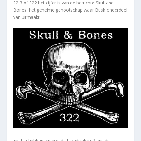
22-3 of 322 het cijfer is van de beruchte Skull and
Bones, het geheime genootschap waar Bush onderdeel
van uitmaakt.
En dan hebben wij nog de bloedvlek in Parijs die