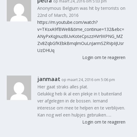
petra
op maart 24, 2016 om 5:03 pm
Anonymous Belgium was hit by terrorists on
22nd of March, 2016
https://m.youtube.com/watch?
v=TKsxA9fBWe8&time_continue=132&ebc=
ANyPxKqJnuzBUvKoteCpszzHVr9XPNG_MZ
Zv8ZqbGfKEbkBmqlmOuLnJarmSZRVpIiJUsr
UzDHUq
Login om te reageren
janmaat
op maart 24, 2016 om 5:06 pm
Hier gaat straks alles plat.
Gelukkig heb ik al een plekje in t buitenland
ver afgelegen in de bossen. Iemand
interesse om mee te helpen en te verblijven.
Kan nog wel een hulpjes gebruiken…..
Login om te reageren