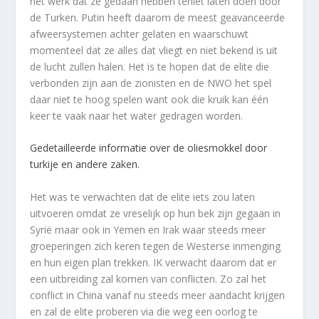
het werk dat ze gedaan hebben teniet laten doen door
de Turken. Putin heeft daarom de meest geavanceerde
afweersystemen achter gelaten en waarschuwt
momenteel dat ze alles dat vliegt en niet bekend is uit
de lucht zullen halen. Het is te hopen dat de elite die
verbonden zijn aan de zionisten en de NWO het spel
daar niet te hoog spelen want ook die kruik kan één
keer te vaak naar het water gedragen worden.
Gedetailleerde informatie over de oliesmokkel door
turkije en andere zaken.
Het was te verwachten dat de elite iets zou laten
uitvoeren omdat ze vreselijk op hun bek zijn gegaan in
Syrië maar ook in Yemen en Irak waar steeds meer
groeperingen zich keren tegen de Westerse inmenging
en hun eigen plan trekken. IK verwacht daarom dat er
een uitbreiding zal komen van conflicten. Zo zal het
conflict in China vanaf nu steeds meer aandacht krijgen
en zal de elite proberen via die weg een oorlog te