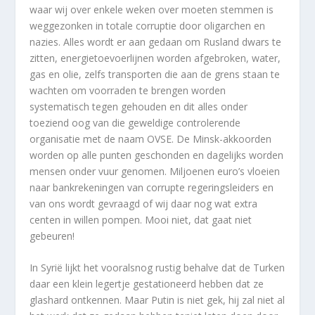
waar wij over enkele weken over moeten stemmen is
weggezonken in totale corruptie door oligarchen en
nazies. Alles wordt er aan gedaan om Rusland dwars te
zitten, energietoevoerlijnen worden afgebroken, water,
gas en olie, zelfs transporten die aan de grens staan te
wachten om voorraden te brengen worden
systematisch tegen gehouden en dit alles onder
toeziend oog van die geweldige controlerende
organisatie met de naam OVSE. De Minsk-akkoorden
worden op alle punten geschonden en dagelijks worden
mensen onder vuur genomen. Miljoenen euro’s vloeien
naar bankrekeningen van corrupte regeringsleiders en
van ons wordt gevraagd of wij daar nog wat extra
centen in willen pompen. Mooi niet, dat gaat niet
gebeuren!
In Syrië lijkt het vooralsnog rustig behalve dat de Turken
daar een klein legertje gestationeerd hebben dat ze
glashard ontkennen. Maar Putin is niet gek, hij zal niet al