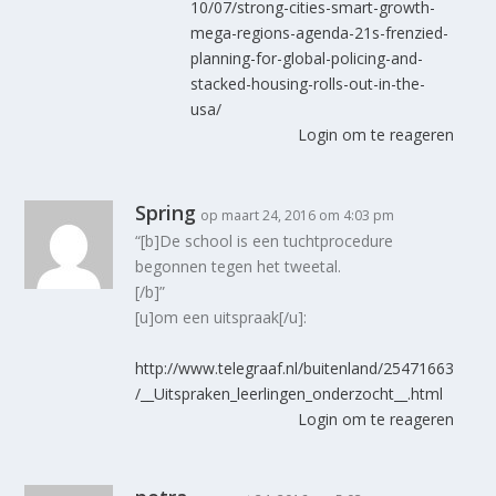
10/07/strong-cities-smart-growth-
mega-regions-agenda-21s-frenzied-
planning-for-global-policing-and-
stacked-housing-rolls-out-in-the-
usa/
Login om te reageren
Spring
op maart 24, 2016 om 4:03 pm
“[b]De school is een tuchtprocedure
begonnen tegen het tweetal.
[/b]”
[u]om een uitspraak[/u]:
http://www.telegraaf.nl/buitenland/25471663
/__Uitspraken_leerlingen_onderzocht__.html
Login om te reageren