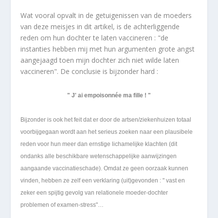
Wat vooral opvalt in de getuigenissen van de moeders
van deze meisjes in dit artikel, is de achterliggende
reden om hun dochter te laten vaccineren : "de
instanties hebben mij met hun argumenten grote angst
aangejaagd toen mijn dochter zich niet wilde laten
vaccineren". De conclusie is bijzonder hard :
" J' ai empoisonnée ma fille ! "
Bijzonder is ook het feit dat er door de artsen/ziekenhuizen totaal
voorbijgegaan wordt aan het serieus zoeken naar een plausibele
reden voor hun meer dan ernstige lichamelijke klachten (dit
ondanks alle beschikbare wetenschappelijke aanwijzingen
aangaande vaccinatieschade). Omdat ze geen oorzaak kunnen
vinden, hebben ze zelf een verklaring (uit)gevonden : " vast en
zeker een spijtig gevolg van relationele moeder-dochter
problemen of examen-stress"…