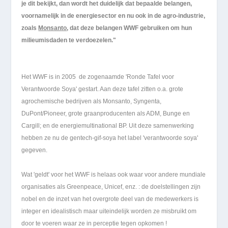
je dit bekijkt, dan wordt het duidelijk dat bepaalde belangen,
voornamelijk in de energiesector en nu ook in de agro-industrie,
zoals
Monsanto
, dat deze belangen WWF gebruiken om hun
milieumisdaden te verdoezelen."
Het WWF is in 2005 de zogenaamde 'Ronde Tafel voor
Verantwoorde Soya' gestart. Aan deze tafel zitten o.a. grote
agrochemische bedrijven als Monsanto, Syngenta,
DuPont/Pioneer, grote graanproducenten als ADM, Bunge en
Cargill; en de energiemultinational BP. Uit deze samenwerking
hebben ze nu de gentech-gif-soya het label 'verantwoorde soya'
gegeven.
Wat 'geldt' voor het WWF is helaas ook waar voor andere mundiale
organisaties als Greenpeace, Unicef, enz. : de doelstellingen zijn
nobel en de inzet van het overgrote deel van de medewerkers is
integer en idealistisch maar uiteindelijk worden ze misbruikt om
door te voeren waar ze in perceptie tegen opkomen !