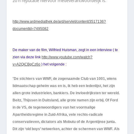
zo'n reputatie hiervoor medeverantwoordelijk is.
http://www.ardmediathek.de/ard/servlet/content/3517136?
documentId=7495082
De maker van de film, Wilfried Huisman, zegt in een interview ( te
zien via deze link
http://www.youtube.com/watch?
v=A2QiCBgCz6o
) het volgende :
"
De stichters van WWF, de zogenaamde Club van 1001, wiens
lidmaatschap geheim was en is, ik heb een ledenlijst, het zijn
allen grote industrïelen, bankiers. De invloedrijksten ter wereld.
Beitz, Thijssen in Duitsland, alle grote namen zijn erbij. Of Ford
in de VS, de tegenwoordigers van het voormalige
Apartheidsregime in Zuid-Afrika, vele rechts-radicale
conservatieven, dictators als Mobutu of de Argentijnse junta.
Dit zijn ‘old boys’ netwerken, achter de schermen van WWF. Als