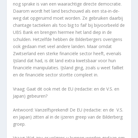
nog sprake is van een waarachtige directe democratie.
Daarom wordt het land beschouwd als een sta-in-de-
weg dat opgeruimd moet worden. Ze gebruiken daarbij
chantage tactieken als ‘too big to fail’ bij bijvoorbeeld de
UBS Bank en brengen hiermee het land diep in de
schulden. Hetzelfde hebben de Bilderbergers overigens
ook gedaan met veel andere landen. Maar omdat
Zwitserland een sterke financiële sector heeft, evenals
IJsland dat had, is dit land extra kwetsbaar voor hun
financiële manipulaties. IJsland ging, zoals u weet failliet
en de financiële sector stortte compleet in.
Vraag: Gaat dit ook met de EU (redactie: en de V.S. en
Japan) gebeuren?
Antwoord: Vanzelfsprekend! De EU (redactie: en de V.S.
en Japan) zitten al in de ijzeren greep van de Bilderberg
groep.
Vraag: Wat zou er volgens u kunnen worden gedaan om