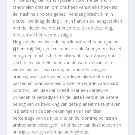
is". Vandaag kan ik het systeem voor me zie, het is
tandwielen draaien, om ons heen vanuit elke hoek als
de machine slikt ons geheel. Vandaag bracht ik mijn
sleutel. Vandaag de dag … mijn hart en ziel aangestoken
met de ideeën die me Anonymous. En op deze dag,
moeten we het record straight.
Nog steeds een individu, ben ik ook veel. Ik ben jou en
jij bent mij. Wij zijn een in onze zaak. Anonymous is niet
een groep, noch is het een lidmaatschap. Anonymous is
slechts een idee. Het idee van de ware vrijheid, een
wereld die vrij is van corruptie, onderdrukking en
tirannie, waar we kunnen ons leven als we zitten te
passen en naar waarheid onszelf en worden aanvaard
voor het. Een idee dat streeft naar een dergelijke
vrijheden te verdedigen en de juiste koers in de betere
belang van de bevolking van deze planeet na te streven,
in plaats van de bankrekeningen van een klein
percentage van de rijke elite en de kromme politici en
ambtenaren verzorgen. In het delen van deze ideeën en
principes, we zijn allemaal Anonymous.