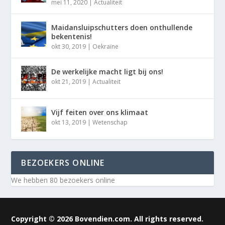
mei 11, 2020
|
Actualiteit
Maidansluipschutters doen onthullende
bekentenis!
okt 30, 2019
|
Oekraïne
De werkelijke macht ligt bij ons!
okt 21, 2019
|
Actualiteit
Vijf feiten over ons klimaat
okt 13, 2019
|
Wetenschap
BEZOEKERS ONLINE
We hebben 80 bezoekers online
Copyright © 2026 Bovendien.com. All rights reserved.