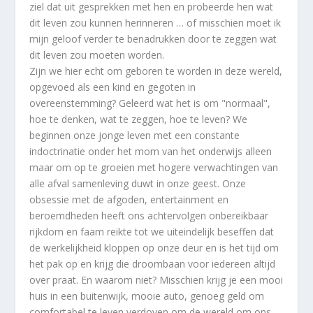
ziel dat uit gesprekken met hen en probeerde hen wat
dit leven zou kunnen herinneren … of misschien moet ik
mijn geloof verder te benadrukken door te zeggen wat
dit leven zou moeten worden.
Zijn we hier echt om geboren te worden in deze wereld,
opgevoed als een kind en gegoten in
overeenstemming? Geleerd wat het is om "normaal",
hoe te denken, wat te zeggen, hoe te leven? We
beginnen onze jonge leven met een constante
indoctrinatie onder het mom van het onderwijs alleen
maar om op te groeien met hogere verwachtingen van
alle afval samenleving duwt in onze geest. Onze
obsessie met de afgoden, entertainment en
beroemdheden heeft ons achtervolgen onbereikbaar
rijkdom en faam reikte tot we uiteindelijk beseffen dat
de werkelijkheid kloppen op onze deur en is het tijd om
het pak op en krijg die droombaan voor iedereen altijd
over praat. En waarom niet? Misschien krijg je een mooi
huis in een buitenwijk, mooie auto, genoeg geld om
comfortabel te leven verdoven om de wereld om ons