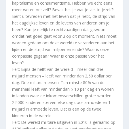
kapitalisme en consumentisme. Hebben we echt eens
meer weten onszelf? Bevalt het je wat je ziet in jezelf?
Bent u tevreden met het leven dat je hebt, de strijd van
het dagelijkse leven en de levens van anderen om je
heen? Kun je eerlijk te rechtvaardigen dat gewoon
omdat het goed gaat voor u op dit moment, niets moet
worden gedaan om deze wereld te veranderen aan het
lijden en de strijd van miljoenen einde? Waar is onze
compassie gegaan? Waar is onze passie voor het
leven?
Feit: Bijna de helft van de wereld – meer dan drie
miljard mensen – leeft van minder dan 2,50 dollar per
dag. Drie miljard mensen! Ten minste 80% van de
mensheid leeft van minder dan $ 10 per dag en wonen
in landen waar de inkomensverschillen groter worden.
22.000 kinderen sterven elke dag door armoede en 1
miljard in armoede leven. Dat is een op de twee
kinderen in de wereld.
Feit: De wereld militaire uitgaven in 2010 is geraamd op
1620 miljard dollar in de dollar, wat neerkomt op een