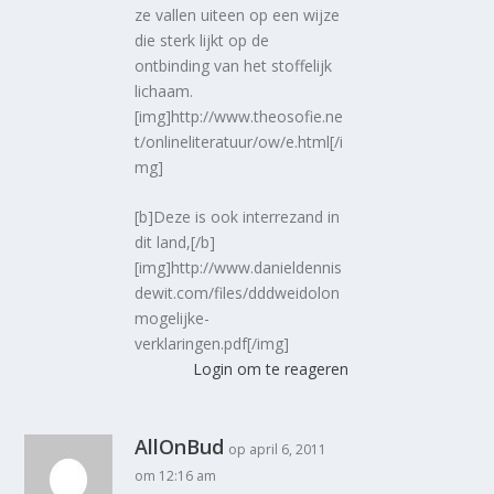
ze vallen uiteen op een wijze
die sterk lijkt op de
ontbinding van het stoffelijk
lichaam.
[img]http://www.theosofie.ne
t/onlineliteratuur/ow/e.html[/i
mg]
[b]Deze is ook interrezand in
dit land,[/b]
[img]http://www.danieldennis
dewit.com/files/dddweidolon
mogelijke-
verklaringen.pdf[/img]
Login om te reageren
AllOnBud
op april 6, 2011
om 12:16 am