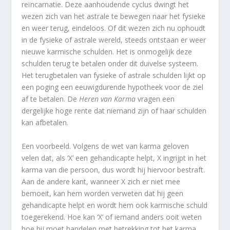
reïncarnatie. Deze aanhoudende cyclus dwingt het
wezen zich van het astrale te bewegen naar het fysieke
en weer terug, eindeloos. Of dit wezen zich nu ophoudt
in de fysieke of astrale wereld, steeds ontstaan er weer
nieuwe karmische schulden. Het is onmogelijk deze
schulden terug te betalen onder dit duivelse systeem.
Het terugbetalen van fysieke of astrale schulden lijkt op
een poging een eeuwigdurende hypotheek voor de ziel
af te betalen. De
Heren van Karma
vragen een
dergelijke hoge rente dat niemand zijn of haar schulden
kan afbetalen.
Een voorbeeld. Volgens de wet van karma geloven
velen dat, als ‘X’ een gehandicapte helpt, X ingrijpt in het
karma van die persoon, dus wordt hij hiervoor bestraft.
Aan de andere kant, wanneer X zich er niet mee
bemoeit, kan hem worden verweten dat hij geen
gehandicapte helpt en wordt hem ook karmische schuld
toegerekend. Hoe kan ‘X’ of iemand anders ooit weten
hoe hij moet handelen met betrekking tot het karma