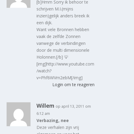
[b]Hmm Sorry ik behoor te
schrijven M.I.(mijns
inzien)gelijk anders breek ik
een dijk.
Want vele Bronnen hebben
vaak de zelfde Zonnen
vanwege de verbindingen
door de multi dimensionele
Holonnen.[/b] 💡
[img]http://www.youtube.com
/watch?
v=Phf6WVm2ebM[/img]
Login om te reageren
Willem
op april 13, 2011 om
6:12 am
Verbazing, nee
Deze verhalen zijn vrij