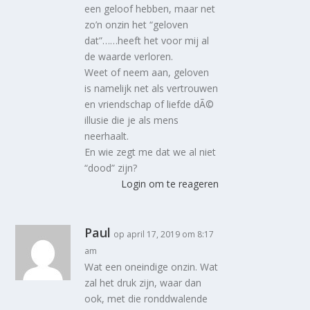
een geloof hebben, maar net
zo’n onzin het “geloven
dat”……heeft het voor mij al
de waarde verloren.
Weet of neem aan, geloven
is namelijk net als vertrouwen
en vriendschap of liefde dÃ©
illusie die je als mens
neerhaalt.
En wie zegt me dat we al niet
“dood” zijn?
Login om te reageren
Paul
op april 17, 2019 om 8:17
am
Wat een oneindige onzin. Wat
zal het druk zijn, waar dan
ook, met die ronddwalende