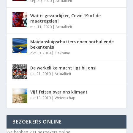
sep 30, 2020
|
Actualiteit
Wat is gevaarlijker, Covid 19 of de
maatregelen?
mei 11, 2020
|
Actualiteit
Maidansluipschutters doen onthullende
bekentenis!
okt 30, 2019
|
Oekraïne
De werkelijke macht ligt bij ons!
okt 21, 2019
|
Actualiteit
Vijf feiten over ons klimaat
okt 13, 2019
|
Wetenschap
BEZOEKERS ONLINE
We hebben 231 bezoekers online