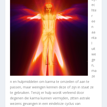
ec
hte
r
ee
n
aa
nta
l
uit
we
ge
n,
ma
ze
n en hulpmiddelen om karma te omzeilen of aan te
passen, maar weinigen kennen deze of zijn in staat ze
te gebruiken. Tenzij er hulp wordt verleend door
degenen die karma kunnen vermijden, zitten astrale
wezens gevangen in een eindeloze cyclus van