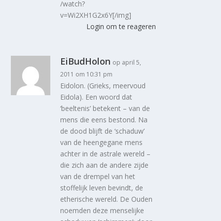
/watch?
v=Wi2XH1G2x6Y[/img]
Login om te reageren
EiBudHolon
op april 5,
2011 om 10:31 pm
Eidolon. (Grieks, meervoud
Eidola). Een woord dat
‘beeltenis’ betekent – van de
mens die eens bestond. Na
de dood blijft de ‘schaduw’
van de heengegane mens
achter in de astrale wereld –
die zich aan de andere zijde
van de drempel van het
stoffelijk leven bevindt, de
etherische wereld. De Ouden
noemden deze menselijke