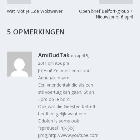
Wat Mot je….de Wolzwever
Open brief Belfort-group +
Nieuwsbrief 6 april
5 OPMERKINGEN
AmiBudTak
op april 5,
2011 om 9:56 pm
[b]Hihi! Ze heeft een soort
Annunaki naam
Een vriendentak die als een
stil voertuig kan gaan, St an
Ford op je bord.
Ook wat die Geesten betreft
heeft ze gelijk want een
Eidolon is soms ook
“spiritueel” rijk.[/b]
[img]http://www.youtube.com