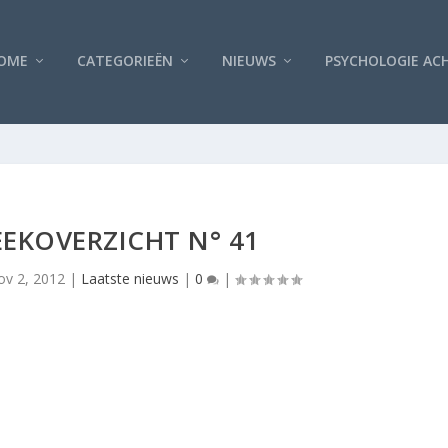
OME
CATEGORIEËN
NIEUWS
PSYCHOLOGIE AC
EKOVERZICHT N° 41
ov 2, 2012
|
Laatste nieuws
|
0
|