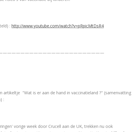
teld) :
http://www.youtube.com/watch?v=pRpicMtDsR4
————————————————————————
 artikeltje "Wat is er aan de hand in vaccinatieland ?" (samenvatting
) :
eringen' vorige week door Crucell aan de UK, trekken nu ook