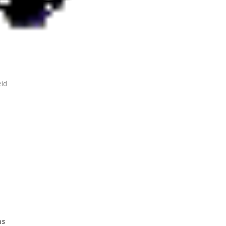
eid
ns