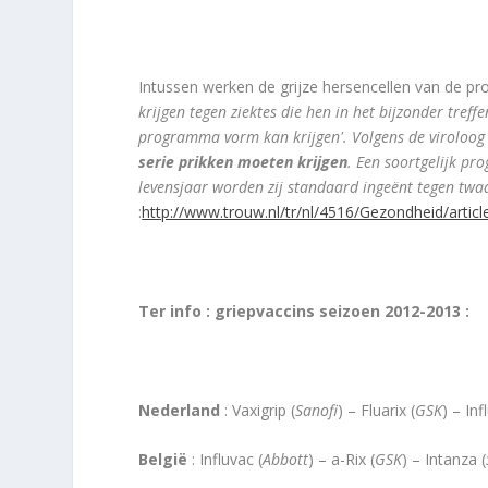
Intussen werken de grijze hersencellen van de pro
krijgen tegen ziektes die hen in het bijzonder tref
programma vorm kan krijgen'. Volgens de viroloog
serie prikken moeten krijgen
. Een soortgelijk pr
levensjaar worden zij standaard ingeënt tegen twaal
:
http://www.trouw.nl/tr/nl/4516/Gezondheid/artic
Ter info : griepvaccins seizoen 2012-2013 :
Nederland
: Vaxigrip (
Sanofi
) – Fluarix (
GSK
) – Inf
België
: Influvac (
Abbott
) – a-Rix (
GSK
) – Intanza (