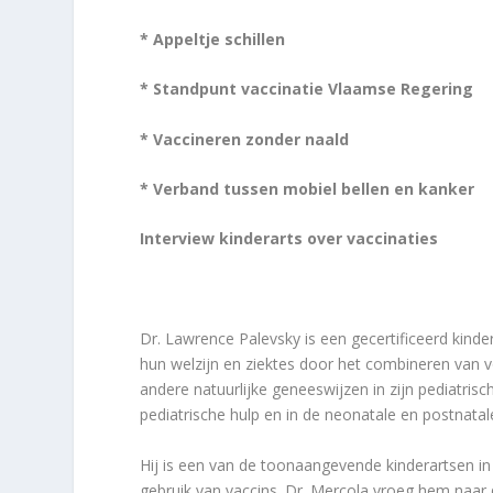
* Appeltje schillen
* Standpunt vaccinatie Vlaamse Regering
* Vaccineren zonder naald
* Verband tussen mobiel bellen en kanker
Interview kinderarts over vaccinaties
Dr. Lawrence Palevsky is een gecertificeerd kinder
hun welzijn en ziektes door het combineren van v
andere natuurlijke geneeswijzen in zijn pediatris
pediatrische hulp en in de neonatale en postnatal
Hij is een van de toonaangevende kinderartsen in 
gebruik van vaccins. Dr. Mercola vroeg hem naar de