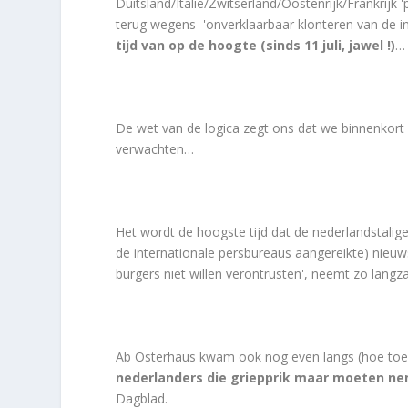
Duitsland/Italië/Zwitserland/Oostenrijk/Frankrijk '
terug wegens 'onverklaarbaar klonteren van de i
tijd van op de hoogte (sinds 11 juli, jawel !)
…
De wet van de logica zegt ons dat we binnenkor
verwachten…
Het wordt de hoogste tijd dat de nederlandstalig
de internationale persbureaus aangereikte) nieuw
burgers niet willen verontrusten', neemt zo lang
Ab Osterhaus kwam ook nog even langs (hoe toeva
nederlanders die griepprik maar moeten ne
Dagblad.