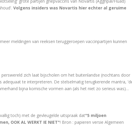
plotseling' grote partijen griepvaccins van Novartis (Aggripal/Fluad)
nhoud'.
Volgens insiders was Novartis hier echter al geruime
t meer meldingen van reeksen teruggeroepen vaccinpartijen kunnen
e perswereld zich laat bijscholen om het buitenlandse (nochtans door
s adequaat te interpreteren. De stelselmatig terugkerende mantra, 'd
zamerhand bijna komische vormen aan (als het niet zo serieus was)…
llig toch) met de gevleugelde uitspraak dat
"5 miljoen
men, OOK AL WERKT IE NIET"
! Bron : papieren versie Algemeen