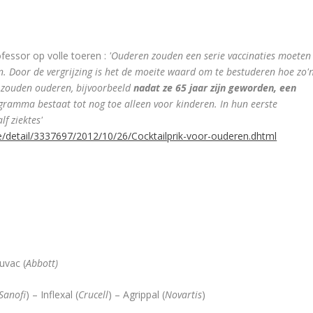
fessor op volle toeren :
'Ouderen zouden een serie vaccinaties moeten
fen. Door de vergrijzing is het de moeite waard om te bestuderen hoe zo'
 zouden ouderen, bijvoorbeeld
nadat ze 65 jaar zijn geworden, een
ogramma bestaat tot nog toe alleen voor kinderen. In hun eerste
f ziektes'
le/detail/3337697/2012/10/26/Cocktailprik-voor-ouderen.dhtml
luvac (
Abbott)
Sanofi
) – Inflexal (
Crucell
) – Agrippal (
Novartis
)