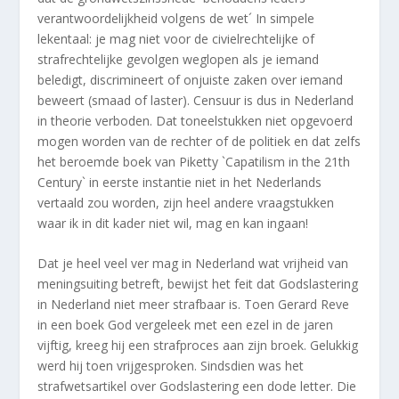
verantwoordelijkheid volgens de wet´ In simpele
lekentaal: je mag niet voor de civielrechtelijke of
strafrechtelijke gevolgen weglopen als je iemand
beledigt, discrimineert of onjuiste zaken over iemand
beweert (smaad of laster). Censuur is dus in Nederland
in theorie verboden. Dat toneelstukken niet opgevoerd
mogen worden van de rechter of de politiek en dat zelfs
het beroemde boek van Piketty `Capatilism in the 21th
Century` in eerste instantie niet in het Nederlands
vertaald zou worden, zijn heel andere vraagstukken
waar ik in dit kader niet wil, mag en kan ingaan!
Dat je heel veel ver mag in Nederland wat vrijheid van
meningsuiting betreft, bewijst het feit dat Godslastering
in Nederland niet meer strafbaar is. Toen Gerard Reve
in een boek God vergeleek met een ezel in de jaren
vijftig, kreeg hij een strafproces aan zijn broek. Gelukkig
werd hij toen vrijgesproken. Sindsdien was het
strafwetsartikel over Godslastering een dode letter. Die