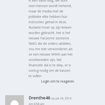
is een valse vlag, die door
veel mensen wordt herkend,
maar de media met de
politieke elite hebben hun
instructies gehad in deze,
Rusland moet op zijn knieen
worden gebracht, het is het
nieuwe Facsisme zionisme
NWO die de orders uitdelen,
zou me niet verwonderen als
ze een nieuwe WWIII aan het
voorbereiden zijn, het
financiele dal is te diep, er is
oorlog nodig om de kassen
te vullen.
Login om te reageren
Drenthe46
op juli 29, 2014
om 6:58 am