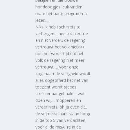
bekijken en die trouwe
hondeoogjes leuk vinden
maar het partij programma
lezen….
Niks ik heb toch niets te
verbergen… nee tot hier toe
en niet verder.. de regering
vertrouwt het volk niet>>>
nou het wordt tijd dat het
volk de regering niet meer
vertrouwt … voor onze
zogenaamde veiligheid wordt
alles opgeofferd het net van
toezicht wordt steeds
strakker aangehaald… wat
doen wij… mopperen en
verder niets. oh ja even dit…
de vrijmetselaars staan hoog
in de top 5 van verdachten
voor al de misÃ¨re in de