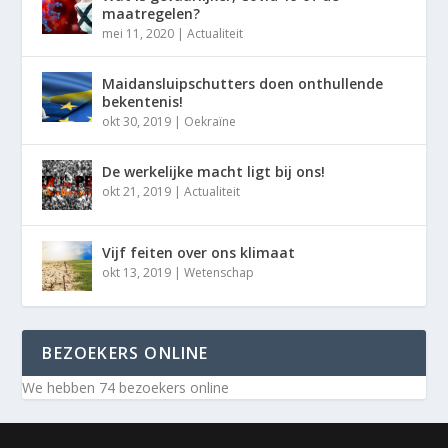
maatregelen?
mei 11, 2020
|
Actualiteit
Maidansluipschutters doen onthullende
bekentenis!
okt 30, 2019
|
Oekraïne
De werkelijke macht ligt bij ons!
okt 21, 2019
|
Actualiteit
Vijf feiten over ons klimaat
okt 13, 2019
|
Wetenschap
BEZOEKERS ONLINE
We hebben 74 bezoekers online