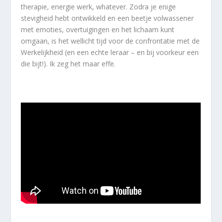
therapie, energie werk, whatever. Zodra je enige
stevigheid hebt ontwikkeld en een beetje volwassener
met emoties, overtuigingen en het lichaam kunt
omgaan, is het wellicht tijd voor de confrontatie met de
Werkelijkheid (en een echte leraar – en bij voorkeur een
die bijt!). Ik zeg het maar effe.