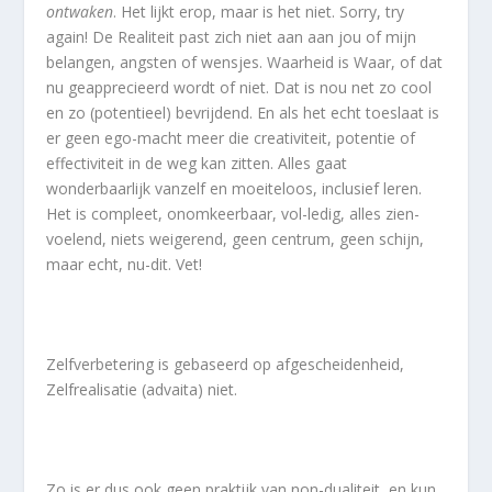
ontwaken
. Het lijkt erop, maar is het niet. Sorry, try
again! De Realiteit past zich niet aan aan jou of mijn
belangen, angsten of wensjes. Waarheid is Waar, of dat
nu geapprecieerd wordt of niet. Dat is nou net zo cool
en zo (potentieel) bevrijdend. En als het echt toeslaat is
er geen ego-macht meer die creativiteit, potentie of
effectiviteit in de weg kan zitten. Alles gaat
wonderbaarlijk vanzelf en moeiteloos, inclusief leren.
Het is compleet, onomkeerbaar, vol-ledig, alles zien-
voelend, niets weigerend, geen centrum, geen schijn,
maar echt, nu-dit. Vet!
Zelfverbetering is gebaseerd op afgescheidenheid,
Zelfrealisatie (advaita) niet.
Zo is er dus ook geen praktijk van non-dualiteit, en kun