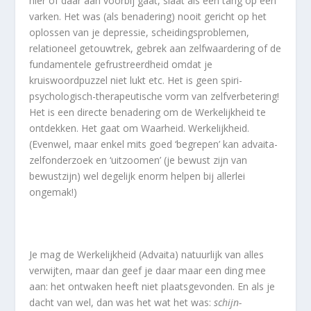
hier of daar aan voorbij gaat, slaat als een tang op een
varken. Het was (als benadering) nooit gericht op het
oplossen van je depressie, scheidingsproblemen,
relationeel getouwtrek, gebrek aan zelfwaardering of de
fundamentele gefrustreerdheid omdat je
kruiswoordpuzzel niet lukt etc. Het is geen spiri-
psychologisch-therapeutische vorm van zelfverbetering!
Het is een directe benadering om de Werkelijkheid te
ontdekken. Het gaat om Waarheid. Werkelijkheid.
(Evenwel, maar enkel mits goed ‘begrepen’ kan advaita-
zelfonderzoek en ‘uitzoomen’ (je bewust zijn van
bewustzijn) wel degelijk enorm helpen bij allerlei
ongemak!)
Je mag de Werkelijkheid (Advaita) natuurlijk van alles
verwijten, maar dan geef je daar maar een ding mee
aan: het ontwaken heeft niet plaatsgevonden. En als je
dacht van wel, dan was het wat het was:
schijn-