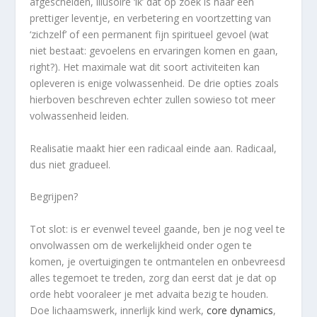
afgescheiden, illusoire ‘ik’ dat op zoek is naar een
prettiger leventje, en verbetering en voortzetting van
‘zichzelf’ of een permanent fijn spiritueel gevoel (wat
niet bestaat: gevoelens en ervaringen komen en gaan,
right?). Het maximale wat dit soort activiteiten kan
opleveren is enige volwassenheid. De drie opties zoals
hierboven beschreven echter zullen sowieso tot meer
volwassenheid leiden.
Realisatie maakt hier een radicaal einde aan. Radicaal,
dus niet gradueel.
Begrijpen?
Tot slot: is er evenwel teveel gaande, ben je nog veel te
onvolwassen om de werkelijkheid onder ogen te
komen, je overtuigingen te ontmantelen en onbevreesd
alles tegemoet te treden, zorg dan eerst dat je dat op
orde hebt vooraleer je met advaita bezig te houden.
Doe lichaamswerk, innerlijk kind werk,
core dynamics
,