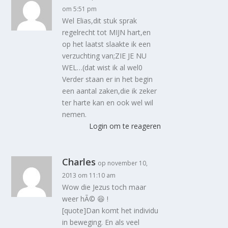
om 5:51 pm
Wel Elias,dit stuk sprak
regelrecht tot MIJN hart,en
op het laatst slaakte ik een
verzuchting van;ZIE JE NU
WEL…(dat wist ik al wel0
Verder staan er in het begin
een aantal zaken,die ik zeker
ter harte kan en ook wel wil
nemen.
Login om te reageren
Charles
op november 10,
2013 om 11:10 am
Wow die Jezus toch maar
weer hÃ© 😆 !
[quote]Dan komt het individu
in beweging. En als veel