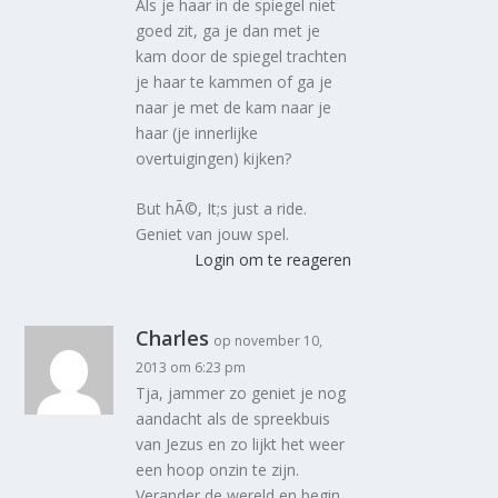
Als je haar in de spiegel niet
goed zit, ga je dan met je
kam door de spiegel trachten
je haar te kammen of ga je
naar je met de kam naar je
haar (je innerlijke
overtuigingen) kijken?
But hÃ©, It;s just a ride.
Geniet van jouw spel.
Login om te reageren
Charles
op november 10,
2013 om 6:23 pm
Tja, jammer zo geniet je nog
aandacht als de spreekbuis
van Jezus en zo lijkt het weer
een hoop onzin te zijn.
Verander de wereld en begin.