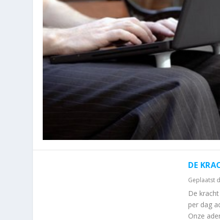
DE KRA
Geplaatst 
De kracht 
per dag a
Onze adem