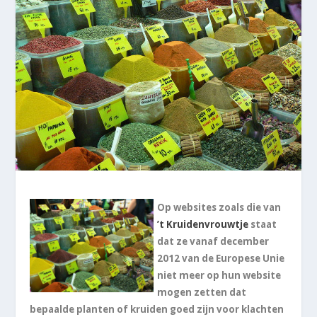
Op websites zoals die van
’t Kruidenvrouwtje
staat
dat ze vanaf december
2012 van de Europese Unie
niet meer op hun website
mogen zetten dat
bepaalde planten of kruiden goed zijn voor klachten